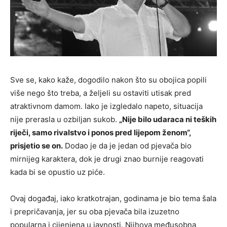
Sve se, kako kaže, dogodilo nakon što su obojica popili
više nego što treba, a željeli su ostaviti utisak pred
atraktivnom damom. Iako je izgledalo napeto, situacija
nije prerasla u ozbiljan sukob.
„Nije bilo udaraca ni teških
riječi, samo rivalstvo i ponos pred lijepom ženom“,
prisjetio se on.
Dodao je da je jedan od pjevača bio
mirnijeg karaktera, dok je drugi znao burnije reagovati
kada bi se opustio uz piće.
Ovaj događaj, iako kratkotrajan, godinama je bio tema šala
i prepričavanja, jer su oba pjevača bila izuzetno
popularna i cijenjena u javnosti. Njihova međusobna