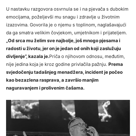
U nastavku razgovora osvrnula se i na pjevača s dubokim
emocijama, poželjevši mu snagu i zdravlje u životnim
izazovima. Govorila je o njemu s toplinom, naglašavajući
da ga smatra velikim čovjekom, umjetnikom i prijateljem.
„Od srca mu želim sve najbolje, još mnogo pjesama i
radosti u životu, jer on je jedan od onih koji zaslužuju
divljenje“, kazala je.
Priča o njihovom odnosu, međutim,
nije jedina koja je kroz godine privlačila pažnju.
Prema
svjedočenju tadašnjeg menadžera, incident je počeo
kao bezazlena rasprava, a završio manjim
naguravanjem i prolivenim čašama.