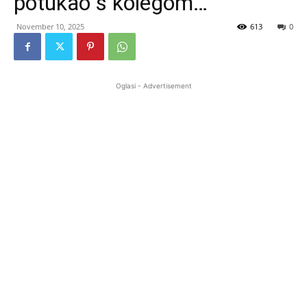
potukao s kolegom…
November 10, 2025
613
0
Oglasi - Advertisement