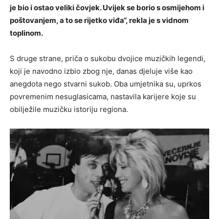
je bio i ostao veliki čovjek. Uvijek se borio s osmijehom i
poštovanjem, a to se rijetko viđa“, rekla je s vidnom
toplinom.
S druge strane, priča o sukobu dvojice muzičkih legendi,
koji je navodno izbio zbog nje, danas djeluje više kao
anegdota nego stvarni sukob. Oba umjetnika su, uprkos
povremenim nesuglasicama, nastavila karijere koje su
obilježile muzičku istoriju regiona.