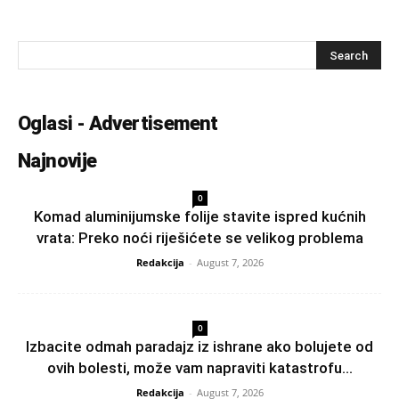
Oglasi - Advertisement
Najnovije
0
Komad aluminijumske folije stavite ispred kućnih
vrata: Preko noći riješićete se velikog problema
Redakcija
-
August 7, 2026
0
Izbacite odmah paradajz iz ishrane ako bolujete od
ovih bolesti, može vam napraviti katastrofu...
Redakcija
-
August 7, 2026