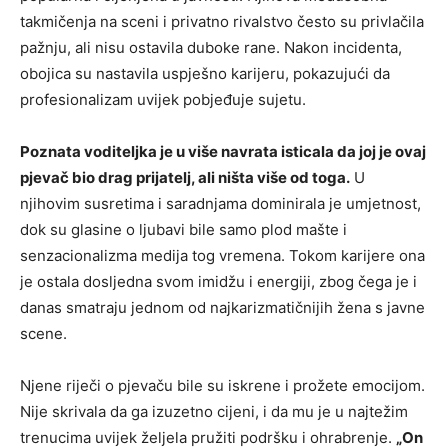
takmičenja na sceni i privatno rivalstvo često su privlačila
pažnju, ali nisu ostavila duboke rane. Nakon incidenta,
obojica su nastavila uspješno karijeru, pokazujući da
profesionalizam uvijek pobjeđuje sujetu.
Poznata voditeljka je u više navrata isticala da joj je ovaj
pjevač bio drag prijatelj, ali ništa više od toga.
U
njihovim susretima i saradnjama dominirala je umjetnost,
dok su glasine o ljubavi bile samo plod mašte i
senzacionalizma medija tog vremena. Tokom karijere ona
je ostala dosljedna svom imidžu i energiji, zbog čega je i
danas smatraju jednom od najkarizmatičnijih žena s javne
scene.
Njene riječi o pjevaču bile su iskrene i prožete emocijom.
Nije skrivala da ga izuzetno cijeni, i da mu je u najtežim
trenucima uvijek željela pružiti podršku i ohrabrenje.
„On