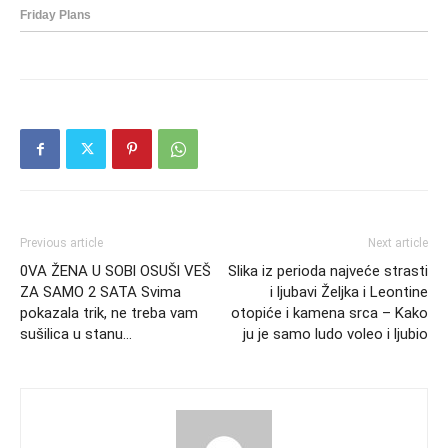
Previous article
Next article
0VA ŽENA U SOBl OSUŠl VEŠ
Slika iz perioda najveće strasti
ZA SAMO 2 SATA Svima
i ljubavi Željka i Leontine
pokazala trik, ne treba vam
otopiće i kamena srca – Kako
sušilica u stanu…
ju je samo ludo voleo i ljubio