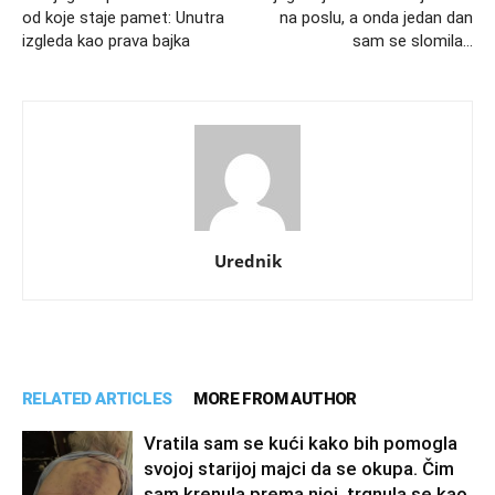
od koje staje pamet: Unutra
na poslu, a onda jedan dan
izgleda kao prava bajka
sam se slomila…
Urednik
RELATED ARTICLES
MORE FROM AUTHOR
Vratila sam se kući kako bih pomogla
svojoj starijoj majci da se okupa. Čim
sam krenula prema njoj, trgnula se kao