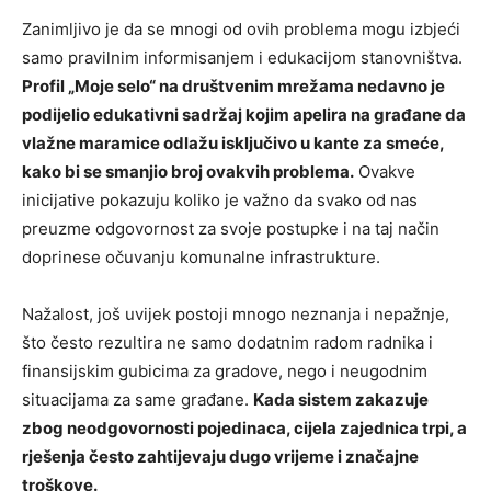
Zanimljivo je da se mnogi od ovih problema mogu izbjeći
samo pravilnim informisanjem i edukacijom stanovništva.
Profil „Moje selo“ na društvenim mrežama nedavno je
podijelio edukativni sadržaj kojim apelira na građane da
vlažne maramice odlažu isključivo u kante za smeće,
kako bi se smanjio broj ovakvih problema.
Ovakve
inicijative pokazuju koliko je važno da svako od nas
preuzme odgovornost za svoje postupke i na taj način
doprinese očuvanju komunalne infrastrukture.
Nažalost, još uvijek postoji mnogo neznanja i nepažnje,
što često rezultira ne samo dodatnim radom radnika i
finansijskim gubicima za gradove, nego i neugodnim
situacijama za same građane.
Kada sistem zakazuje
zbog neodgovornosti pojedinaca, cijela zajednica trpi, a
rješenja često zahtijevaju dugo vrijeme i značajne
troškove.