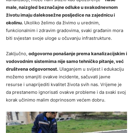
male, naizgled beznačajne odluke u svakodnevnom
životu imaju dalekosežne posljedice na zajednicu i
okolinu.
Ukoliko želimo da živimo u urednim,
funkcionalnim i zdravim gradovima, svaki građanin mora
biti svjestan svoje uloge u očuvanju infrastrukture.
Zaključno,
odgovorno ponašanje prema kanalizacijskim i
vodovodnim sistemima nije samo tehničko pitanje, već
društvena odgovornost.
Ulaganjem u svijest i edukaciju
možemo smanjiti ovakve incidente, sačuvati javne
resurse i unaprijediti kvalitet života svih nas. Vrijeme je
da prestanemo ignorisati ovakve probleme i da svaki svoj
korak učinimo malim doprinosom većem dobru.