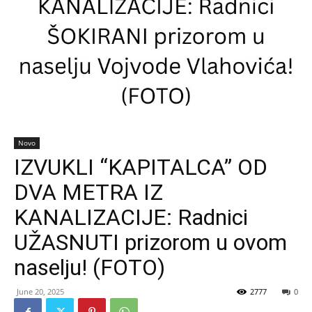
Novo
IZVUKLI “KAPITALCA” OD
DVA METRA IZ
KANALIZACIJE: Radnici
UŽASNUTI prizorom u ovom
naselju! (FOTO)
June 20, 2025
2777
0