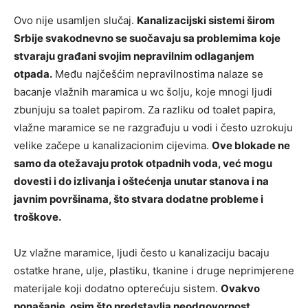
Ovo nije usamljen slučaj.
Kanalizacijski sistemi širom
Srbije svakodnevno se suočavaju sa problemima koje
stvaraju građani svojim nepravilnim odlaganjem
otpada.
Među najčešćim nepravilnostima nalaze se
bacanje vlažnih maramica u wc šolju, koje mnogi ljudi
zbunjuju sa toalet papirom. Za razliku od toalet papira,
vlažne maramice se ne razgrađuju u vodi i često uzrokuju
velike začepe u kanalizacionim cijevima.
Ove blokade ne
samo da otežavaju protok otpadnih voda, već mogu
dovesti i do izlivanja i oštećenja unutar stanova i na
javnim površinama, što stvara dodatne probleme i
troškove.
Uz vlažne maramice, ljudi često u kanalizaciju bacaju
ostatke hrane, ulje, plastiku, tkanine i druge neprimjerene
materijale koji dodatno opterećuju sistem.
Ovakvo
ponašanje, osim što predstavlja neodgovornost,