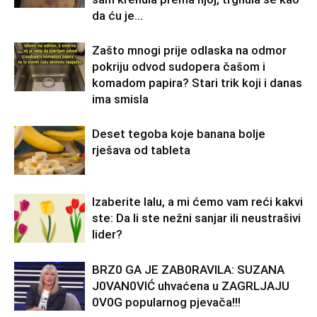
da ću je...
Zašto mnogi prije odlaska na odmor
pokriju odvod sudopera čašom i
komadom papira? Stari trik koji i danas
ima smisla
Deset tegoba koje banana bolje
rješava od tableta
Izaberite lalu, a mi ćemo vam reći kakvi
ste: Da li ste nežni sanjar ili neustrašivi
lider?
BRZ0 GA JE ZAB0RAVlLA: SUZANA
J0VAN0VIĆ uhvaćena u ZAGRLJAJU
0V0G popularnog pjevača!!!