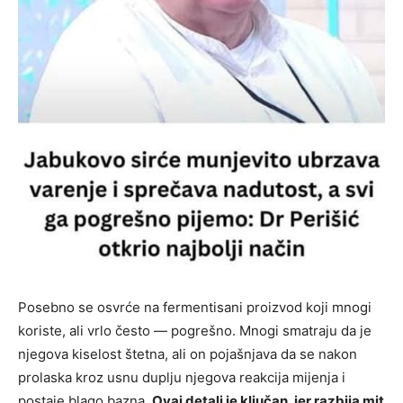
Posebno se osvrće na fermentisani proizvod koji mnogi
koriste, ali vrlo često — pogrešno. Mnogi smatraju da je
njegova kiselost štetna, ali on pojašnjava da se nakon
prolaska kroz usnu duplju njegova reakcija mijenja i
postaje blago bazna.
Ovaj detalj je ključan, jer razbija mit