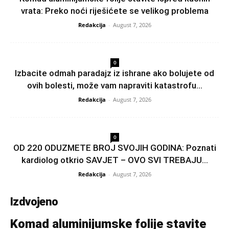
vrata: Preko noći riješićete se velikog problema
Redakcija
-
August 7, 2026
0
Izbacite odmah paradajz iz ishrane ako bolujete od
ovih bolesti, može vam napraviti katastrofu...
Redakcija
-
August 7, 2026
0
OD 220 ODUZMETE BROJ SVOJIH GODINA: Poznati
kardiolog otkrio SAVJET – OVO SVI TREBAJU...
Redakcija
-
August 7, 2026
Izdvojeno
Komad aluminijumske folije stavite