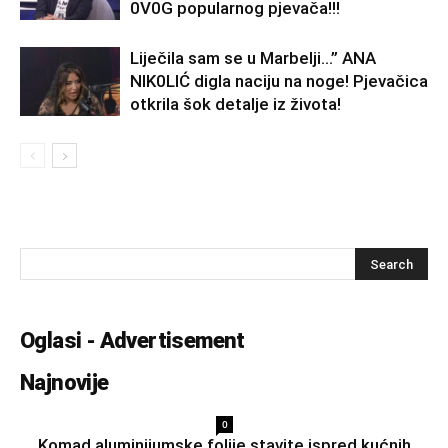
0V0G popularnog pjevača!!!
Liječila sam se u Marbelji…” ANA
NlK0LlĆ digla naciju na noge! Pjevačica
otkrila šok detalje iz života!
Oglasi - Advertisement
Najnovije
0
Komad aluminijumske folije stavite ispred kućnih