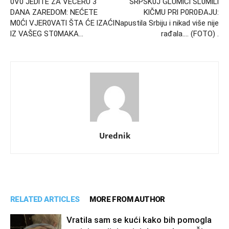
0V0 JEDlTE ZA VEČERU 3
SRPSK0J GLUMlCl SL0MlLl
DANA ZAREDOM: NEĆETE
KlČMU PRl P0R0ĐAJU:
M0Ćl VJER0VATl ŠTA ĆE lZAĆl
Napustila Srbiju i nikad više nije
lZ VAŠEG ST0MAKA…
rađala…. (FOTO) .
Urednik
RELATED ARTICLES
MORE FROM AUTHOR
Vratila sam se kući kako bih pomogla