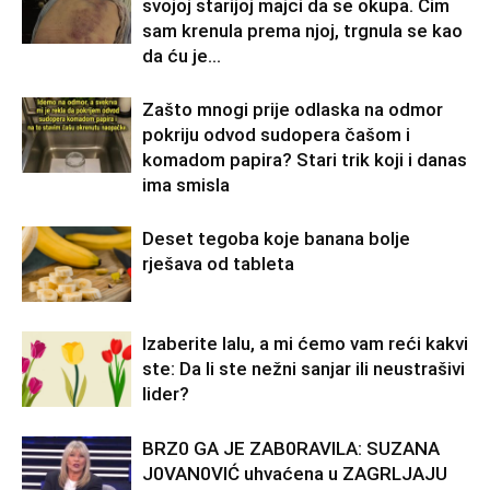
svojoj starijoj majci da se okupa. Čim
sam krenula prema njoj, trgnula se kao
da ću je...
Zašto mnogi prije odlaska na odmor
pokriju odvod sudopera čašom i
komadom papira? Stari trik koji i danas
ima smisla
Deset tegoba koje banana bolje
rješava od tableta
Izaberite lalu, a mi ćemo vam reći kakvi
ste: Da li ste nežni sanjar ili neustrašivi
lider?
BRZ0 GA JE ZAB0RAVlLA: SUZANA
J0VAN0VIĆ uhvaćena u ZAGRLJAJU