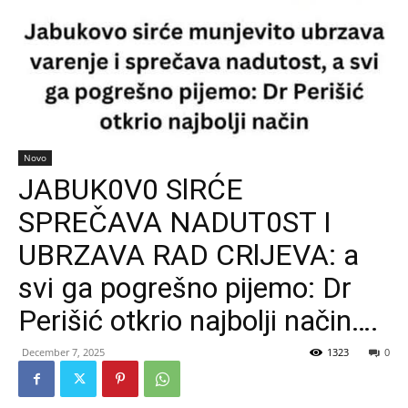
Novo
JABUK0V0 SlRĆE
SPREČAVA NADUT0ST I
UBRZAVA RAD CRlJEVA: a
svi ga pogrešno pijemo: Dr
Perišić otkrio najbolji način….
December 7, 2025
1323
0