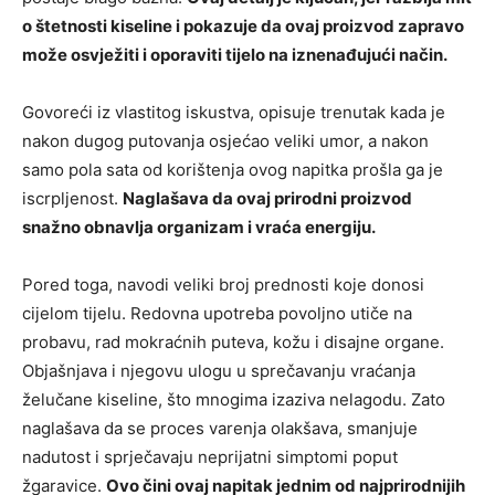
o štetnosti kiseline i pokazuje da ovaj proizvod zapravo
može osvježiti i oporaviti tijelo na iznenađujući način.
Govoreći iz vlastitog iskustva, opisuje trenutak kada je
nakon dugog putovanja osjećao veliki umor, a nakon
samo pola sata od korištenja ovog napitka prošla ga je
iscrpljenost.
Naglašava da ovaj prirodni proizvod
snažno obnavlja organizam i vraća energiju.
Pored toga, navodi veliki broj prednosti koje donosi
cijelom tijelu. Redovna upotreba povoljno utiče na
probavu, rad mokraćnih puteva, kožu i disajne organe.
Objašnjava i njegovu ulogu u sprečavanju vraćanja
želučane kiseline, što mnogima izaziva nelagodu. Zato
naglašava da se proces varenja olakšava, smanjuje
nadutost i sprječavaju neprijatni simptomi poput
žgaravice.
Ovo čini ovaj napitak jednim od najprirodnijih