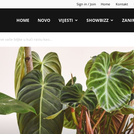
Sign in / Join
Home
Kontakt
HOME
NOVO
VIJESTI
SHOWBIZZ
ZANI
aše biljke u kući rastu kao...