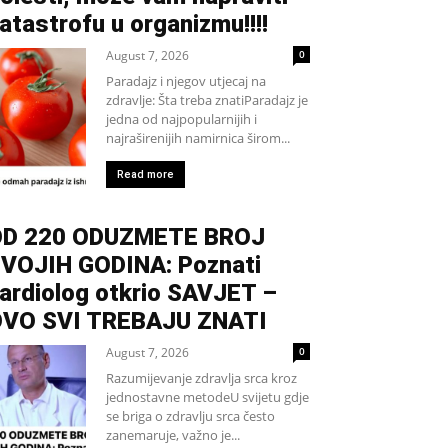
atastrofu u organizmu!!!!
August 7, 2026
0
Paradajz i njegov utjecaj na
zdravlje: Šta treba znatiParadajz je
jedna od najpopularnijih i
najraširenijih namirnica širom...
Read more
D 220 ODUZMETE BROJ
VOJIH GODINA: Poznati
ardiolog otkrio SAVJET –
VO SVI TREBAJU ZNATI
August 7, 2026
0
Razumijevanje zdravlja srca kroz
jednostavne metodeU svijetu gdje
se briga o zdravlju srca često
zanemaruje, važno je...