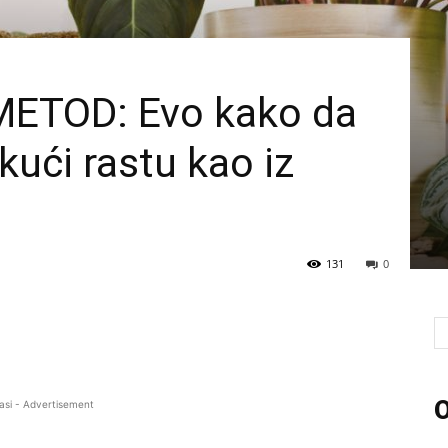
ETOD: Evo kako da
 kući rastu kao iz
131
0
O
asi - Advertisement