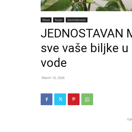
Novo
Svijet
Zanimljivosti
JEDNOSTAVAN M
sve vaše biljke u
vode
March 10, 2026
Ogl