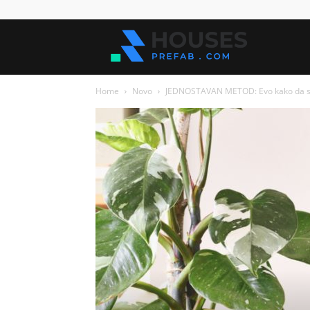
Kuće
Home
Novo
JEDNOSTAVAN METOD: Evo kako da sve v
za
sve