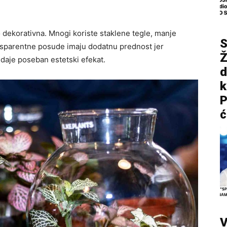
lo dekorativna. Mnogi koriste staklene tegle, manje
S
ansparentne posude imaju dodatnu prednost jer
Ž
 daje poseban estetski efekat.
d
P
ć
V