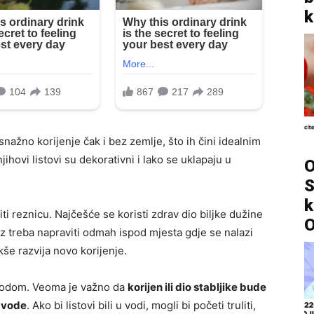
k
snažno korijenje čak i bez zemlje, što ih čini idealnim
ihovi listovi su dekorativni i lako se uklapaju u
O
S
k
ti reznicu. Najčešće se koristi zdrav dio biljke dužine
O
z treba napraviti odmah ispod mjesta gdje se nalazi
lakše razvija novo korijenje.
 vodom. Veoma je važno da
korijen ili dio stabljike bude
e vode
. Ako bi listovi bili u vodi, mogli bi početi truliti,