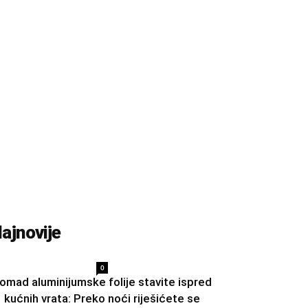
ajnovije
0
omad aluminijumske folije stavite ispred
kućnih vrata: Preko noći riješićete se