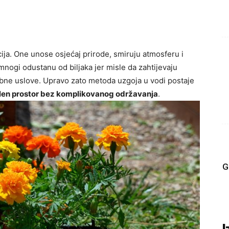
ja. One unose osjećaj prirode, smiruju atmosferu i
 mnogi odustanu od biljaka jer misle da zahtijevaju
bne uslove. Upravo zato metoda uzgoja u vodi postaje
zelen prostor bez komplikovanog održavanja
.
G