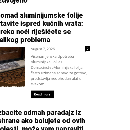
zdvojeno
omad aluminijumske folije
tavite ispred kućnih vrata:
reko noći riješićete se
elikog problema
August 7, 2026
0
Višenamjenska Upotreba
Aluminijske Folije u
DomaćinstvuAluminijska folija,
često uzimana zdravo za gotovo,
predstavlja neophodan alat u
svakom...
Read more
zbacite odmah paradajz iz
shrane ako bolujete od ovih
olesti, može vam napraviti