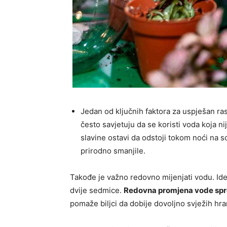
Jedan od ključnih faktora za uspješan rast
često savjetuju da se koristi voda koja ni
slavine ostavi da odstoji tokom noći na 
prirodno smanjile.
Takođe je važno redovno mijenjati vodu. Ide
dvije sedmice.
Redovna promjena vode spreč
pomaže biljci da dobije dovoljno svježih hran