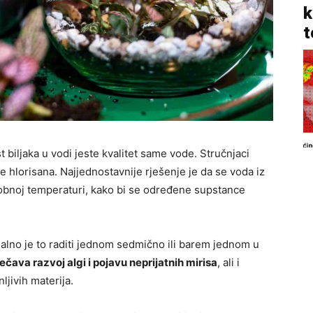
k
t
 biljaka u vodi jeste kvalitet same vode. Stručnjaci
je hlorisana. Najjednostavnije rješenje je da se voda iz
sobnoj temperaturi, kako bi se određene supstance
alno je to raditi jednom sedmično ili barem jednom u
ava razvoj algi i pojavu neprijatnih mirisa
, ali i
ljivih materija.