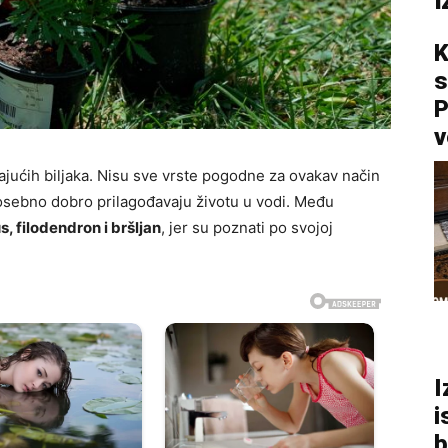
I
K
s
P
v
jućih biljaka. Nisu sve vrste pogodne za ovakav način
 posebno dobro prilagođavaju životu u vodi. Među
, filodendron i bršljan
, jer su poznati po svojoj
I
i
b