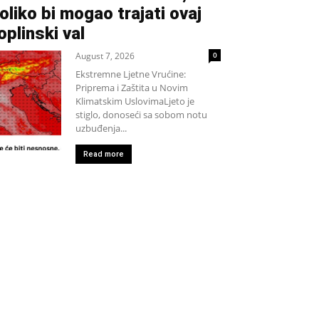
oliko bi mogao trajati ovaj
oplinski val
August 7, 2026
0
Ekstremne Ljetne Vrućine:
Priprema i Zaštita u Novim
Klimatskim UslovimaLjeto je
stiglo, donoseći sa sobom notu
uzbuđenja...
Read more