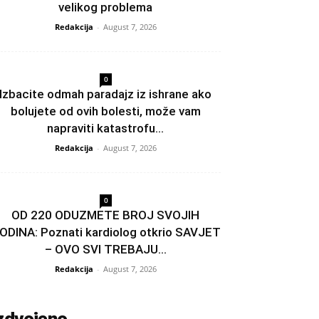
velikog problema
Redakcija
-
August 7, 2026
0
Izbacite odmah paradajz iz ishrane ako
bolujete od ovih bolesti, može vam
napraviti katastrofu...
Redakcija
-
August 7, 2026
0
OD 220 ODUZMETE BROJ SVOJIH
ODINA: Poznati kardiolog otkrio SAVJET
– OVO SVI TREBAJU...
Redakcija
-
August 7, 2026