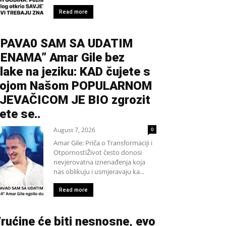
Read more
PAVA0 SAM SA UDATIM
ENAMA” Amar Gile bez
lake na jeziku: KAD čujete s
kojom Našom POPULARNOM
JEVAČICOM JE BIO zgrozit
ete se..
August 7, 2026
0
Amar Gile: Priča o Transformaciji i
OtpornostiŽivot često donosi
nevjerovatna iznenađenja koja
nas oblikuju i usmjeravaju ka...
Read more
rućine će biti nesnosne, evo