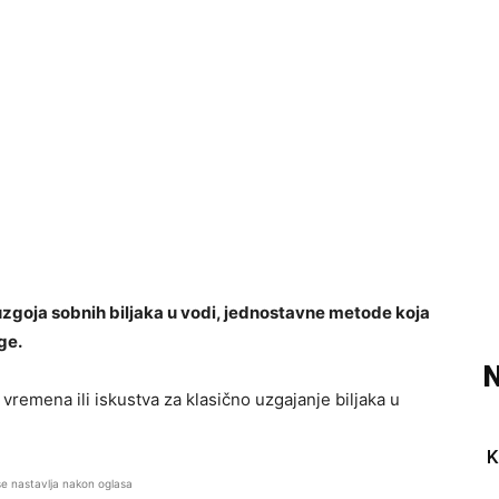
goja sobnih biljaka u vodi, jednostavne metode koja
ge.
N
 vremena ili iskustva za klasično uzgajanje biljaka u
K
se nastavlja nakon oglasa