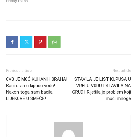
Previous article
Next article
0V0 JE M0Ć KUHANlH 0RAHA!
STAVlLA JE LIST KUPUSA U
Baci orah u kipuću vodu!
VRELU V0DU I STAVILA NA
Nakon toga sam bacila
GRUDI: Riješila je problem koji
LlJEK0VE U SMEĆE!
muči mnoge