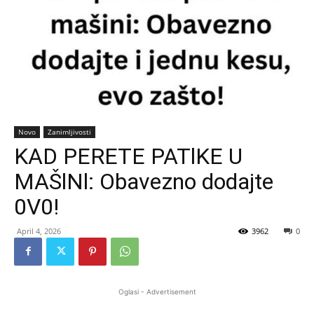
Novo
Zanimljivosti
KAD PERETE PATlKE U
MAŠlNl: Obavezno dodajte
0V0!
April 4, 2026
3962
0
Oglasi - Advertisement