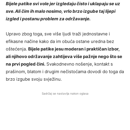
Bijele patike svi vole jer izgledaju čisto i uklapaju se uz
sve. Ali čim ih malo nosimo, vrlo brzo izgube taj lijepi
izgled i postanu problem za održavanje.
Upravo zbog toga, sve više ljudi traži jednostavne i
efikasne načine kako da im obuća ostane uredna bez
oštećenja.
Bijele patike jesu moderan i praktičan izbor,
ali njihovo održavanje zahtijeva više pažnje nego što se
na prvi pogled čini.
Svakodnevno nošenje, kontakt s
prašinom, blatom i drugim nečistoćama dovodi do toga da
brzo izgube svoju svježinu.
Sadržaj se nastavlja nakon oglasa