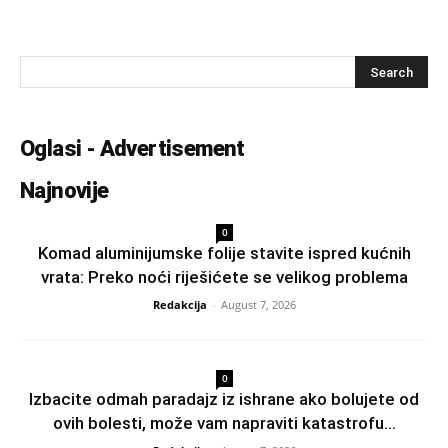
Oglasi - Advertisement
Najnovije
0
Komad aluminijumske folije stavite ispred kućnih
vrata: Preko noći riješićete se velikog problema
Redakcija
-
August 7, 2026
0
Izbacite odmah paradajz iz ishrane ako bolujete od
ovih bolesti, može vam napraviti katastrofu...