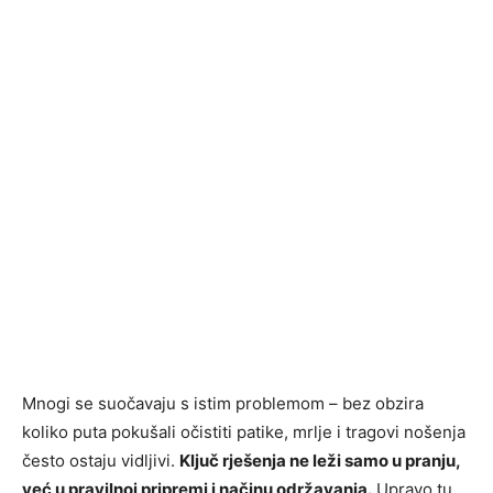
Mnogi se suočavaju s istim problemom – bez obzira
koliko puta pokušali očistiti patike, mrlje i tragovi nošenja
često ostaju vidljivi.
Ključ rješenja ne leži samo u pranju,
već u pravilnoj pripremi i načinu održavanja.
Upravo tu