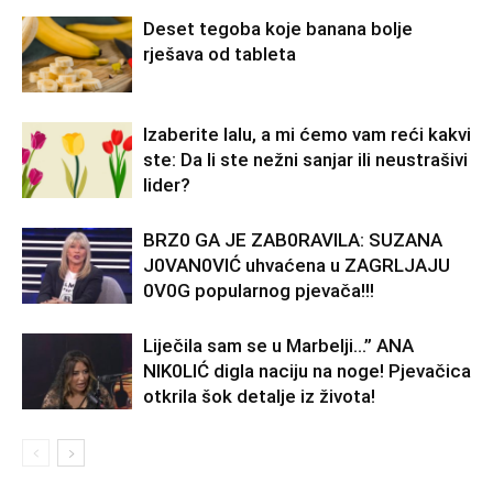
Deset tegoba koje banana bolje
rješava od tableta
Izaberite lalu, a mi ćemo vam reći kakvi
ste: Da li ste nežni sanjar ili neustrašivi
lider?
BRZ0 GA JE ZAB0RAVlLA: SUZANA
J0VAN0VIĆ uhvaćena u ZAGRLJAJU
0V0G popularnog pjevača!!!
Liječila sam se u Marbelji…” ANA
NlK0LlĆ digla naciju na noge! Pjevačica
otkrila šok detalje iz života!