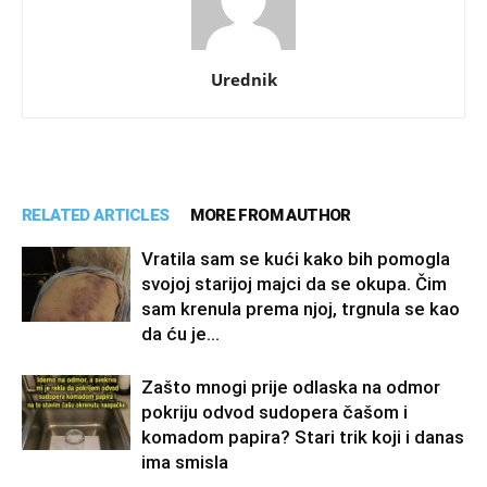
Urednik
RELATED ARTICLES
MORE FROM AUTHOR
Vratila sam se kući kako bih pomogla
svojoj starijoj majci da se okupa. Čim
sam krenula prema njoj, trgnula se kao
da ću je...
Zašto mnogi prije odlaska na odmor
pokriju odvod sudopera čašom i
komadom papira? Stari trik koji i danas
ima smisla