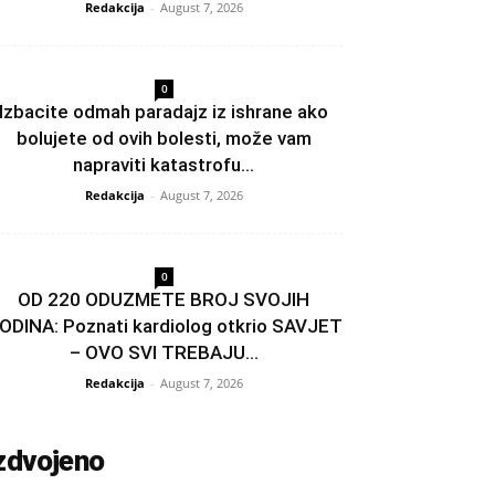
Redakcija
-
August 7, 2026
0
Izbacite odmah paradajz iz ishrane ako
bolujete od ovih bolesti, može vam
napraviti katastrofu...
Redakcija
-
August 7, 2026
0
OD 220 ODUZMETE BROJ SVOJIH
ODINA: Poznati kardiolog otkrio SAVJET
– OVO SVI TREBAJU...
Redakcija
-
August 7, 2026
zdvojeno