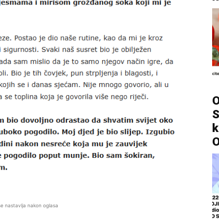
O
S
k
O
se nastavlja nakon oglasa