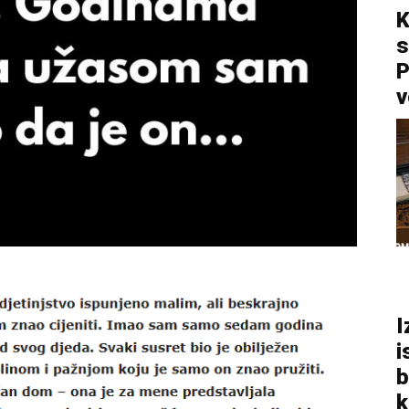
K
s
P
v
I
i
b
k