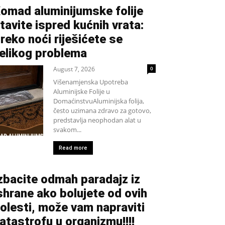
omad aluminijumske folije
tavite ispred kućnih vrata:
reko noći riješićete se
elikog problema
August 7, 2026
0
Višenamjenska Upotreba
Aluminijske Folije u
DomaćinstvuAluminijska folija,
često uzimana zdravo za gotovo,
predstavlja neophodan alat u
svakom...
Read more
zbacite odmah paradajz iz
shrane ako bolujete od ovih
olesti, može vam napraviti
atastrofu u organizmu!!!!