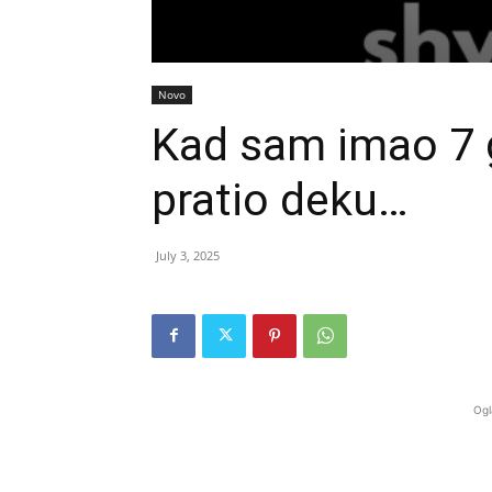
Novo
Kad sam imao 7 
pratio deku…
July 3, 2025
Ogl