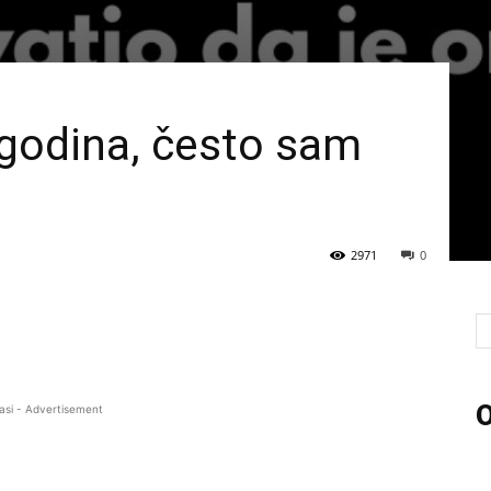
godina, često sam
2971
0
O
asi - Advertisement