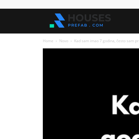
Kuće
Home
Novo
Kad sam imao 7 godina, često sam pr
za
sve