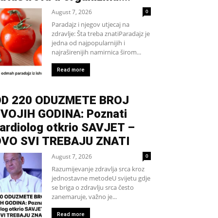
August 7, 2026
0
Paradajz i njegov utjecaj na
zdravlje: Šta treba znatiParadajz je
jedna od najpopularnijih i
najraširenijih namirnica širom...
Read more
D 220 ODUZMETE BROJ
VOJIH GODINA: Poznati
ardiolog otkrio SAVJET –
VO SVI TREBAJU ZNATI
August 7, 2026
0
Razumijevanje zdravlja srca kroz
jednostavne metodeU svijetu gdje
se briga o zdravlju srca često
zanemaruje, važno je...
Read more