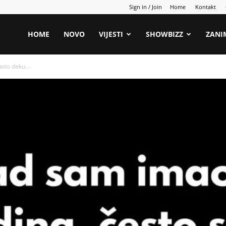
Sign in / Join
Home
Kontakt
HOME
NOVO
VIJESTI
SHOWBIZZ
ZANI
atio deku…