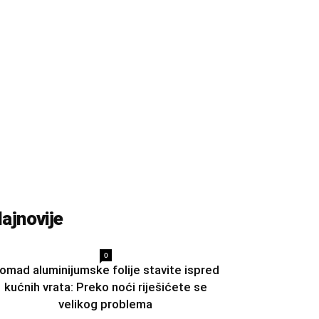
ajnovije
0
omad aluminijumske folije stavite ispred
kućnih vrata: Preko noći riješićete se
velikog problema