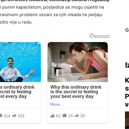
i punim kapacitetom, posljedice se mogu osjetiti na
avstveni problemi vezani za njih nikada ne javljaju
nešto nije u redu.
G
I
K
s
P
v