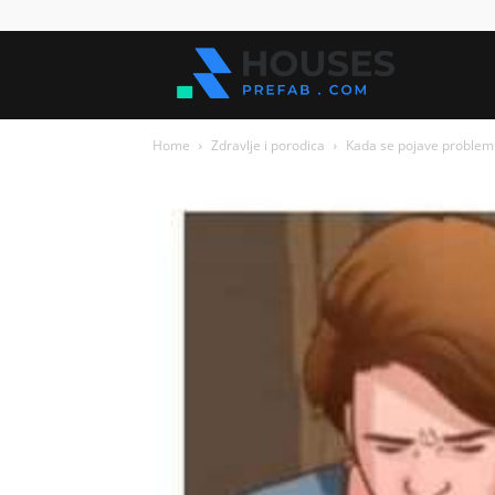
Kuće
Home
Zdravlje i porodica
Kada se pojave problem
za
sve