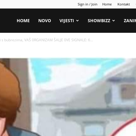
Sign in / Join
Home
Kontakt
HOME
NOVO
VIJESTI
SHOWBIZZ
ZANI
i s bubrezima, VAŠ 0RGANlZAM ŠALJE 0VE SlGNALE: 6...