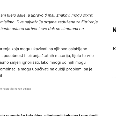
 tijelo šalje, a upravo ti mali znakovi mogu otkriti
islimo. Dva najvažnija organa zadužena za filtriranje
i često ostanu skriveni sve dok se simptomi ne
N
K
renja koja mogu ukazivati na njihovo oslabljeno
posobnost filtriranja štetnih materija, tijelo to vrlo
ismo smjeli ignorisati. Iako mnogi od njih mogu
 kombinacija mogu upućivati na dublji problem, pa je
i.
se nastavlja nakon oglasa
 ravnoteže tekućina, eliminaciji toksina i regulaciji