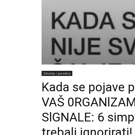
Zdravlje i porodica
Kada se pojave p
VAŠ 0RGANlZAM
SlGNALE: 6 simp
trebali ignorirati!