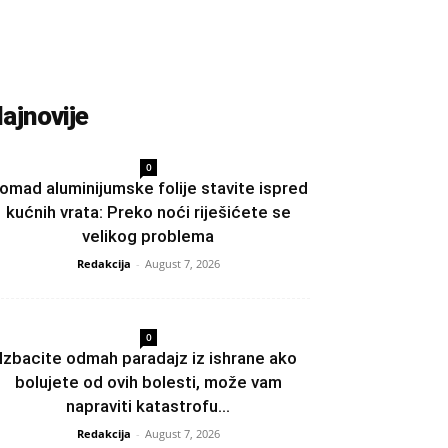
ajnovije
0
omad aluminijumske folije stavite ispred
kućnih vrata: Preko noći riješićete se
velikog problema
Redakcija
-
August 7, 2026
0
Izbacite odmah paradajz iz ishrane ako
bolujete od ovih bolesti, može vam
napraviti katastrofu...
Redakcija
-
August 7, 2026