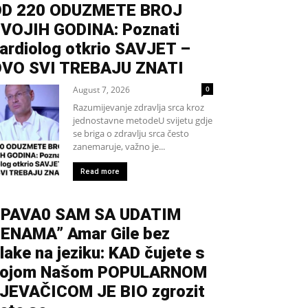
D 220 ODUZMETE BROJ
VOJIH GODINA: Poznati
ardiolog otkrio SAVJET –
VO SVI TREBAJU ZNATI
August 7, 2026
0
Razumijevanje zdravlja srca kroz
jednostavne metodeU svijetu gdje
se briga o zdravlju srca često
zanemaruje, važno je...
Read more
PAVA0 SAM SA UDATIM
ENAMA” Amar Gile bez
lake na jeziku: KAD čujete s
kojom Našom POPULARNOM
JEVAČICOM JE BIO zgrozit