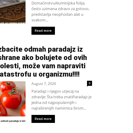
DomaćinstvuAluminijska folija,
često uzimana zdravo za gotovo,
predstavlja neophodan alat u
svakom...
Read more
zbacite odmah paradajz iz
shrane ako bolujete od ovih
olesti, može vam napraviti
atastrofu u organizmu!!!!
August 7, 2026
0
Paradajz i njegov utjecaj na
zdravlje: Šta treba znatiParadajz je
jedna od najpopularnijih i
najraširenijih namirnica širom...
Read more