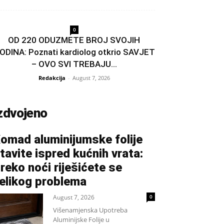
0
OD 220 ODUZMETE BROJ SVOJIH
ODINA: Poznati kardiolog otkrio SAVJET
– OVO SVI TREBAJU...
Redakcija
-
August 7, 2026
zdvojeno
omad aluminijumske folije
tavite ispred kućnih vrata:
reko noći riješićete se
elikog problema
August 7, 2026
0
Višenamjenska Upotreba
Aluminijske Folije u