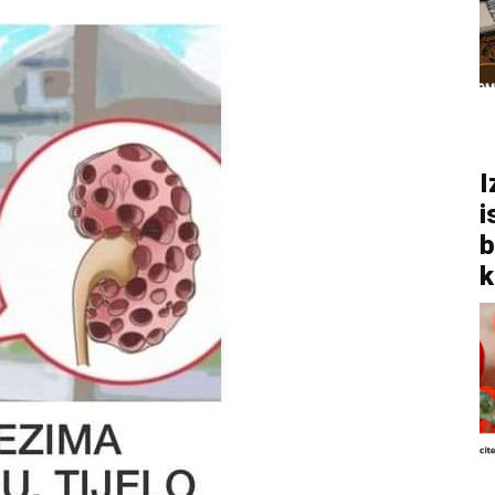
I
i
b
k