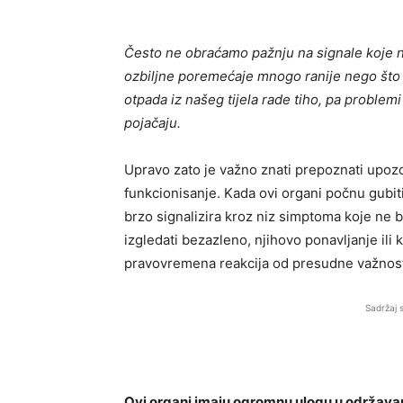
Često ne obraćamo pažnju na signale koje nam
ozbiljne poremećaje mnogo ranije nego što m
otpada iz našeg tijela rade tiho, pa problem
pojačaju.
Upravo zato je važno znati prepoznati upozo
funkcionisanje. Kada ovi organi počnu gubiti s
brzo signalizira kroz niz simptoma koje ne b
izgledati bezazleno, njihovo ponavljanje ili
pravovremena reakcija od presudne važnost
Sadržaj 
Ovi organi imaju ogromnu ulogu u održavanju