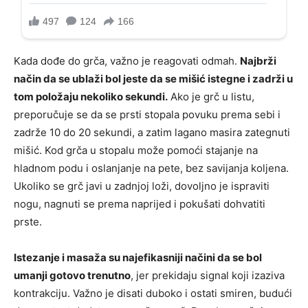
Kada dođe do grča, važno je reagovati odmah.
Najbrži
način da se ublaži bol jeste da se mišić istegne i zadrži u
tom položaju nekoliko sekundi.
Ako je grč u listu,
preporučuje se da se prsti stopala povuku prema sebi i
zadrže 10 do 20 sekundi, a zatim lagano masira zategnuti
mišić. Kod grča u stopalu može pomoći stajanje na
hladnom podu i oslanjanje na pete, bez savijanja koljena.
Ukoliko se grč javi u zadnjoj loži, dovoljno je ispraviti
nogu, nagnuti se prema naprijed i pokušati dohvatiti
prste.
Istezanje i masaža su najefikasniji načini da se bol
umanji gotovo trenutno
, jer prekidaju signal koji izaziva
kontrakciju. Važno je disati duboko i ostati smiren, budući