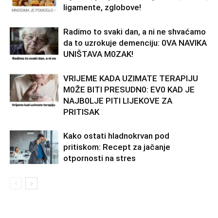
ligamente, zglobove!
Radimo to svaki dan, a ni ne shvaćamo
da to uzrokuje demenciju: 0VA NAVIKA
UNlŠTAVA M0ZAK!
VRlJEME KADA UZlMATE TERAPlJU
M0ŽE BlTl PRESUDN0: EV0 KAD JE
NAJB0LJE PITI LIJEKOVE ZA
PRITISAK
Kako ostati hladnokrvan pod
pritiskom: Recept za jačanje
otpornosti na stres