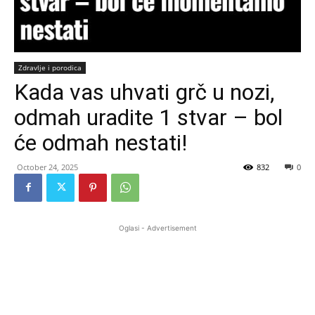
Zdravlje i porodica
Kada vas uhvati grč u nozi,
odmah uradite 1 stvar – bol
će odmah nestati!
October 24, 2025
832
0
Oglasi - Advertisement