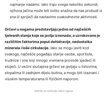
najmanje nadamo. Iako traju svega nekoliko sekundi,
njihova jačina može biti toliko snažna da nas probudi iz
sna ili spriječi da nastavimo svakodnevne aktivnosti.
Grčevi u nogama predstavljaju jedno od najčešćih
tjelesnih stanja koje se javlja iznenada, a uzrokovano je
različitim faktorima poput dehidracije, nedostatka
minerala i loše cirkulacije.
Iako se mogu javiti kod
svakoga, najčešće pogađaju starije osobe, sportiste,
trudnice i one koji mnogo vremena provode sjedeći ili
stojeći. U većini slučajeva grčevi se javljaju u listovima,
stopalima ili zadnjem dijelu butina, a mogu biti izazvani i
visokim temperaturama ili fizičkim naporom.
Sadržaj se nastavlja nakon oglasa