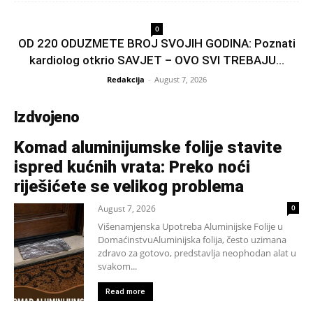
0
OD 220 ODUZMETE BROJ SVOJIH GODINA: Poznati
kardiolog otkrio SAVJET – OVO SVI TREBAJU...
Redakcija
-
August 7, 2026
Izdvojeno
Komad aluminijumske folije stavite
ispred kućnih vrata: Preko noći
riješićete se velikog problema
August 7, 2026
0
Višenamjenska Upotreba Aluminijske Folije u
DomaćinstvuAluminijska folija, često uzimana
zdravo za gotovo, predstavlja neophodan alat u
svakom...
Read more