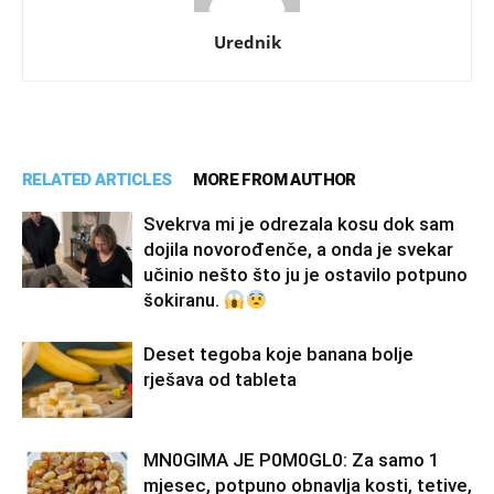
Urednik
RELATED ARTICLES
MORE FROM AUTHOR
Svekrva mi je odrezala kosu dok sam
dojila novorođenče, a onda je svekar
učinio nešto što ju je ostavilo potpuno
šokiranu.
Deset tegoba koje banana bolje
rješava od tableta
MN0GIMA JE P0M0GL0: Za samo 1
mjesec, potpuno obnavlja kosti, tetive,