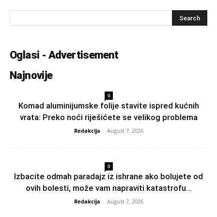
Oglasi - Advertisement
Najnovije
0
Komad aluminijumske folije stavite ispred kućnih
vrata: Preko noći riješićete se velikog problema
Redakcija
-
August 7, 2026
0
Izbacite odmah paradajz iz ishrane ako bolujete od
ovih bolesti, može vam napraviti katastrofu...
Redakcija
-
August 7, 2026