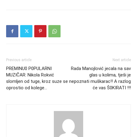
Previous article
Next article
PREMINU0 P0PULARNI
Rada Manojlović jecala na sav
MUZIČAR: Nikola Rokvić
glas u kolima, tješi je
slomljen od tuge, kroz suze se
nepoznati muškarac!! A razlog
oprostio od kolege…
će vas Š0KIRATI !!!