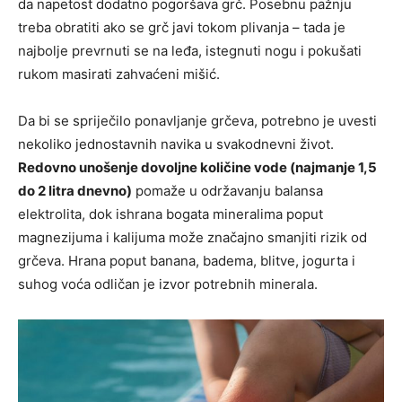
da napetost dodatno pogoršava grč. Posebnu pažnju
treba obratiti ako se grč javi tokom plivanja – tada je
najbolje prevrnuti se na leđa, istegnuti nogu i pokušati
rukom masirati zahvaćeni mišić.
Da bi se spriječilo ponavljanje grčeva, potrebno je uvesti
nekoliko jednostavnih navika u svakodnevni život.
Redovno unošenje dovoljne količine vode (najmanje 1,5
do 2 litra dnevno)
pomaže u održavanju balansa
elektrolita, dok ishrana bogata mineralima poput
magnezijuma i kalijuma može značajno smanjiti rizik od
grčeva. Hrana poput banana, badema, blitve, jogurta i
suhog voća odličan je izvor potrebnih minerala.