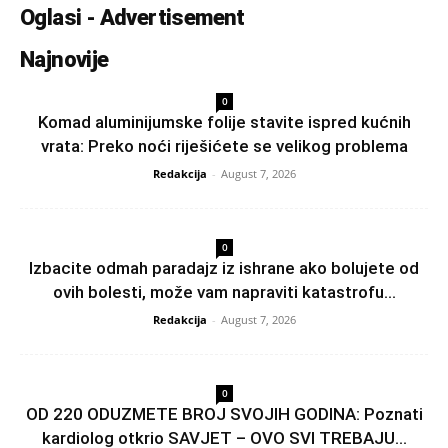
Oglasi - Advertisement
Najnovije
0
Komad aluminijumske folije stavite ispred kućnih
vrata: Preko noći riješićete se velikog problema
Redakcija
-
August 7, 2026
0
Izbacite odmah paradajz iz ishrane ako bolujete od
ovih bolesti, može vam napraviti katastrofu...
Redakcija
-
August 7, 2026
0
OD 220 ODUZMETE BROJ SVOJIH GODINA: Poznati
kardiolog otkrio SAVJET – OVO SVI TREBAJU...