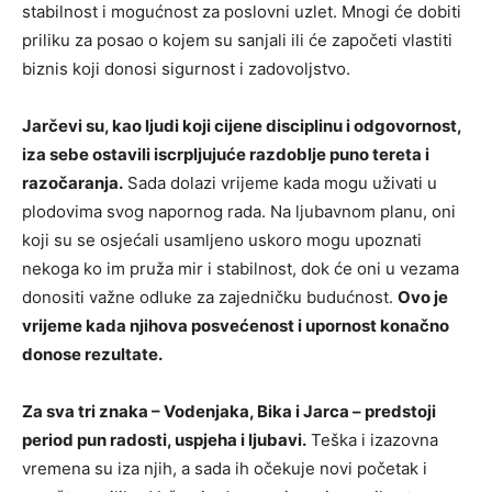
stabilnost i mogućnost za poslovni uzlet. Mnogi će dobiti
priliku za posao o kojem su sanjali ili će započeti vlastiti
biznis koji donosi sigurnost i zadovoljstvo.
Jarčevi su, kao ljudi koji cijene disciplinu i odgovornost,
iza sebe ostavili iscrpljujuće razdoblje puno tereta i
razočaranja.
Sada dolazi vrijeme kada mogu uživati u
plodovima svog napornog rada. Na ljubavnom planu, oni
koji su se osjećali usamljeno uskoro mogu upoznati
nekoga ko im pruža mir i stabilnost, dok će oni u vezama
donositi važne odluke za zajedničku budućnost.
Ovo je
vrijeme kada njihova posvećenost i upornost konačno
donose rezultate.
Za sva tri znaka – Vodenjaka, Bika i Jarca – predstoji
period pun radosti, uspjeha i ljubavi.
Teška i izazovna
vremena su iza njih, a sada ih očekuje novi početak i