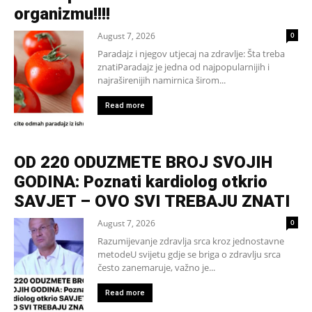
organizmu!!!!
August 7, 2026
0
Paradajz i njegov utjecaj na zdravlje: Šta treba
znatiParadajz je jedna od najpopularnijih i
najraširenijih namirnica širom...
Read more
OD 220 ODUZMETE BROJ SVOJIH
GODINA: Poznati kardiolog otkrio
SAVJET – OVO SVI TREBAJU ZNATI
August 7, 2026
0
Razumijevanje zdravlja srca kroz jednostavne
metodeU svijetu gdje se briga o zdravlju srca
često zanemaruje, važno je...
Read more