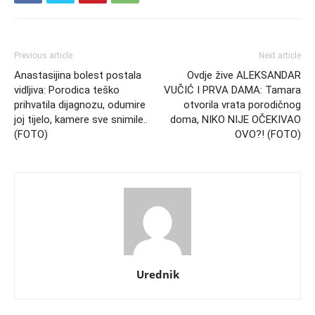
Previous article
Next article
Anastasijina bolest postala
Ovdje žive ALEKSANDAR
vidljiva: Porodica teško
VUČIĆ I PRVA DAMA: Tamara
prihvatila dijagnozu, odumire
otvorila vrata porodičnog
joj tijelo, kamere sve snimile..
doma, NIKO NIJE OČEKIVAO
(FOTO)
OVO?! (FOTO)
Urednik