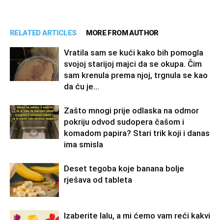
RELATED ARTICLES
MORE FROM AUTHOR
Vratila sam se kući kako bih pomogla
svojoj starijoj majci da se okupa. Čim
sam krenula prema njoj, trgnula se kao
da ću je...
Zašto mnogi prije odlaska na odmor
pokriju odvod sudopera čašom i
komadom papira? Stari trik koji i danas
ima smisla
Deset tegoba koje banana bolje
rješava od tableta
Izaberite lalu, a mi ćemo vam reći kakvi