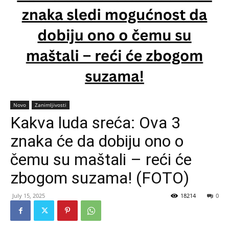
Novo
Zanimljivosti
Kakva luda sreća: Ova 3
znaka će da dobiju ono o
čemu su maštali – reći će
zbogom suzama! (FOTO)
July 15, 2025
18214
0