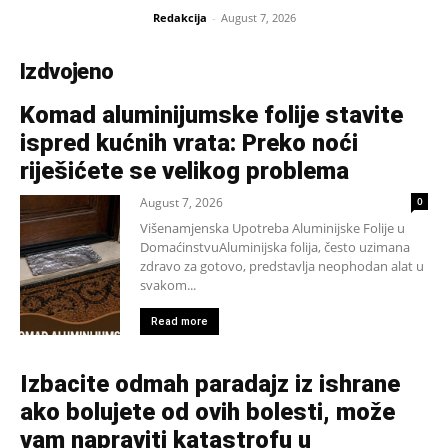
Redakcija
-
August 7, 2026
Izdvojeno
Komad aluminijumske folije stavite
ispred kućnih vrata: Preko noći
riješićete se velikog problema
August 7, 2026
0
Višenamjenska Upotreba Aluminijske Folije u
DomaćinstvuAluminijska folija, često uzimana
zdravo za gotovo, predstavlja neophodan alat u
svakom...
Read more
Izbacite odmah paradajz iz ishrane
ako bolujete od ovih bolesti, može
vam napraviti katastrofu u