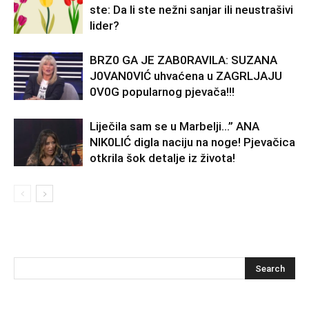
ste: Da li ste nežni sanjar ili neustrašivi
lider?
BRZ0 GA JE ZAB0RAVlLA: SUZANA
J0VAN0VIĆ uhvaćena u ZAGRLJAJU
0V0G popularnog pjevača!!!
Liječila sam se u Marbelji…” ANA
NlK0LlĆ digla naciju na noge! Pjevačica
otkrila šok detalje iz života!