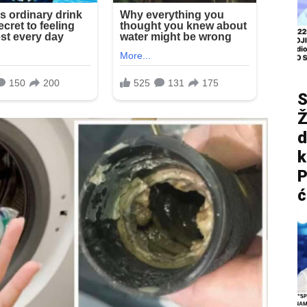
S
Ž
d
P
ć