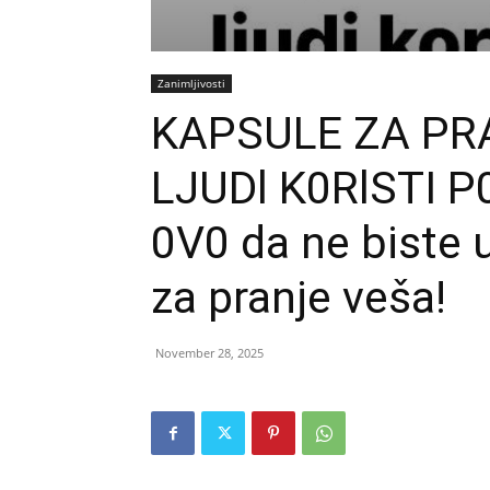
Zanimljivosti
KAPSULE ZA PR
LJUDl K0RlSTI P
0V0 da ne biste u
za pranje veša!
November 28, 2025