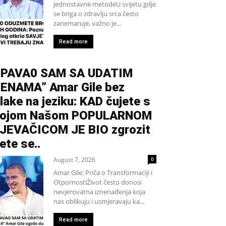
jednostavne metodeU svijetu gdje
se briga o zdravlju srca često
zanemaruje, važno je...
Read more
PAVA0 SAM SA UDATIM
ENAMA” Amar Gile bez
lake na jeziku: KAD čujete s
kojom Našom POPULARNOM
JEVAČICOM JE BIO zgrozit
ete se..
August 7, 2026
0
Amar Gile: Priča o Transformaciji i
OtpornostiŽivot često donosi
nevjerovatna iznenađenja koja
nas oblikuju i usmjeravaju ka...
Read more