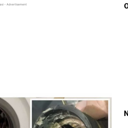
O
asi - Advertisement
N