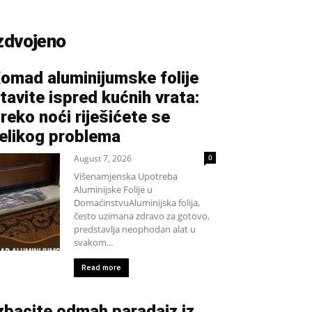
zdvojeno
omad aluminijumske folije
tavite ispred kućnih vrata:
reko noći riješićete se
elikog problema
August 7, 2026
0
Višenamjenska Upotreba
Aluminijske Folije u
DomaćinstvuAluminijska folija,
često uzimana zdravo za gotovo,
predstavlja neophodan alat u
svakom...
Read more
zbacite odmah paradajz iz