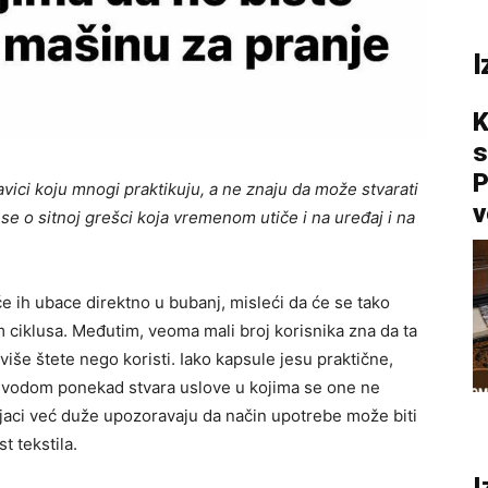
I
K
s
P
ici koju mnogi praktikuju, a ne znaju da može stvarati
v
se o sitnoj grešci koja vremenom utiče i na uređaj i na
će ih ubace direktno u bubanj, misleći da će se tako
om ciklusa. Međutim, veoma mali broj korisnika zna da ta
više štete nego koristi. Iako kapsule jesu praktične,
m vodom ponekad stvara uslove u kojima se one ne
njaci već duže upozoravaju da način upotrebe može biti
t tekstila.
I