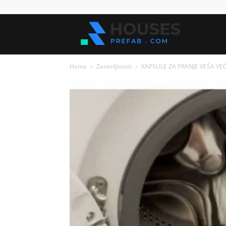
Kuće
Home
Zanimljivosti
KAPSULE ZA PRANJE VEŠA VEĆl
za
sve