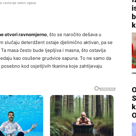
se nastavlja nakon oglasa
i
b
k
ne otvori ravnomjerno
, što se naročito dešava u
 slučaju deterdžent ostaje djelimično aktivan, pa se
Ta masa često bude ljepljiva i masna, što ostavlja
zgledaju kao osušene grudvice sapuna. To ne samo da
posebno kod osjetljivih tkanina koje zahtijevaju
O
S
k
O