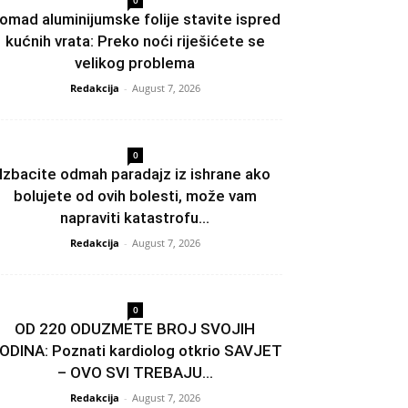
0
omad aluminijumske folije stavite ispred
kućnih vrata: Preko noći riješićete se
velikog problema
Redakcija
-
August 7, 2026
0
Izbacite odmah paradajz iz ishrane ako
bolujete od ovih bolesti, može vam
napraviti katastrofu...
Redakcija
-
August 7, 2026
0
OD 220 ODUZMETE BROJ SVOJIH
ODINA: Poznati kardiolog otkrio SAVJET
– OVO SVI TREBAJU...
Redakcija
-
August 7, 2026