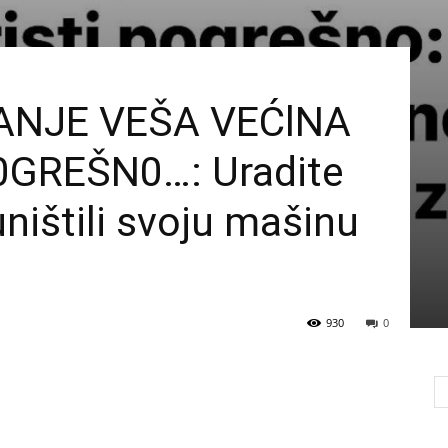
ANJE VEŠA VEĆlNA
0GREŠN0…: Uradite
ništili svoju mašinu
930
0