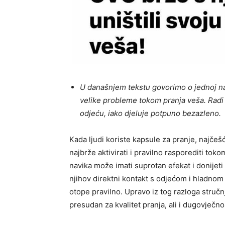
U današnjem tekstu govorimo o jednoj nav
velike probleme tokom pranja veša. Radi 
odjeću, iako djeluje potpuno bezazleno.
Kada ljudi koriste kapsule za pranje, najčeš
najbrže aktivirati i pravilno rasporediti tok
navika može imati suprotan efekat i donijeti 
njihov direktni kontakt s odjećom i hladno
otope pravilno. Upravo iz tog razloga struč
presudan za kvalitet pranja, ali i dugovječnos