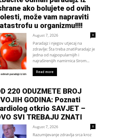
shrane ako bolujete od ovih
olesti, može vam napraviti
atastrofu u organizmu!!!!
August 7, 2026
0
Paradajz i njegov utjecaj na
zdravlje: Šta treba znatiParadajz je
jedna od najpopularnijih i
najraširenijih namirnica širom...
Read more
D 220 ODUZMETE BROJ
VOJIH GODINA: Poznati
ardiolog otkrio SAVJET –
VO SVI TREBAJU ZNATI
August 7, 2026
0
Razumijevanje zdravlja srca kroz