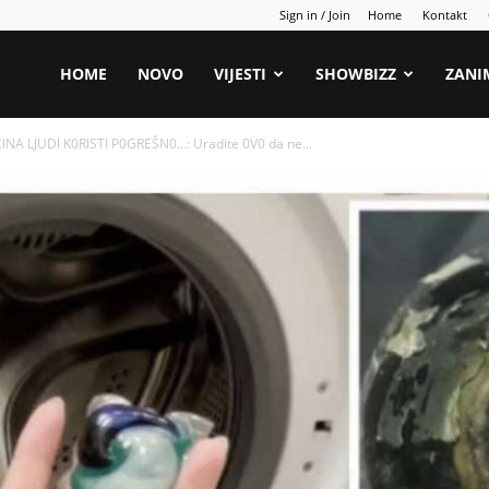
Sign in / Join
Home
Kontakt
HOME
NOVO
VIJESTI
SHOWBIZZ
ZANI
NA LJUDl K0RlSTI P0GREŠN0…: Uradite 0V0 da ne...