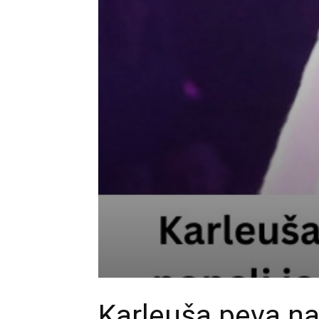
Karleuša peva na