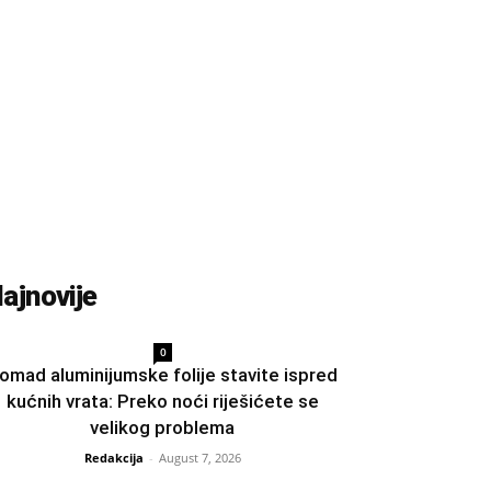
ajnovije
0
omad aluminijumske folije stavite ispred
kućnih vrata: Preko noći riješićete se
velikog problema
Redakcija
-
August 7, 2026