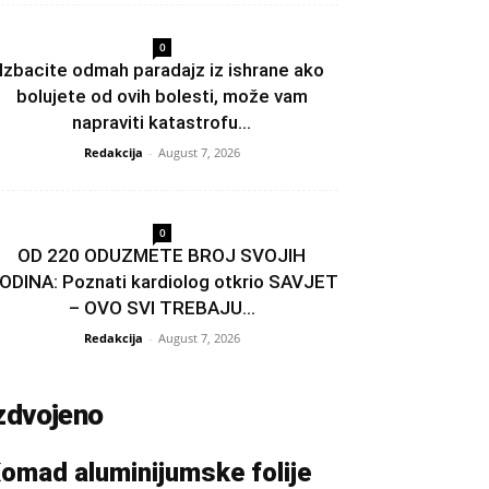
0
Izbacite odmah paradajz iz ishrane ako
bolujete od ovih bolesti, može vam
napraviti katastrofu...
Redakcija
-
August 7, 2026
0
OD 220 ODUZMETE BROJ SVOJIH
ODINA: Poznati kardiolog otkrio SAVJET
– OVO SVI TREBAJU...
Redakcija
-
August 7, 2026
zdvojeno
omad aluminijumske folije