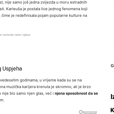
st, nije samo još jedna zvijezda u moru estradnih
sti. Karleuša je postala lice jednog fenomena koji
 čime je redefinisala pojam popularne kulture na
se nastavlja nakon oglasa
G
g Uspjeha
devedesetim godinama, u vrijeme kada su se na
Njena muzička karijera krenula je skromno, ali je brzo
o nije bio samo njen glas, već i
njena sposobnost da se
I
om.
K