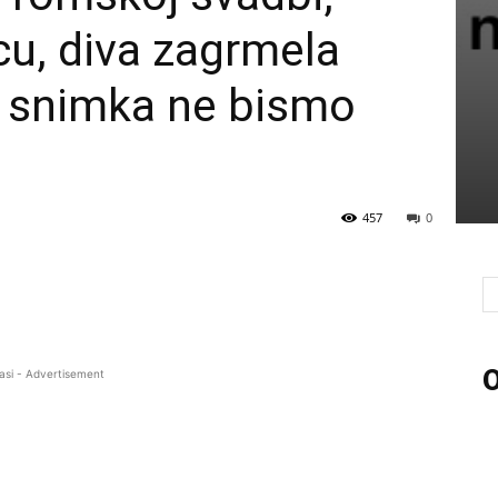
icu, diva zagrmela
 snimka ne bismo
457
0
O
asi - Advertisement