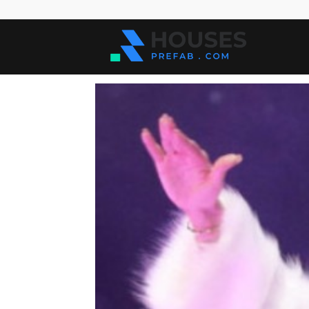
Kuće
za
sve