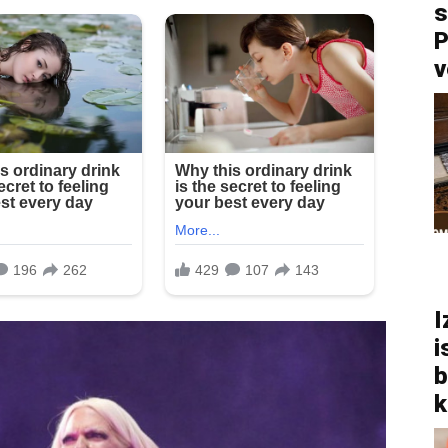
s
P
v
I
i
b
k