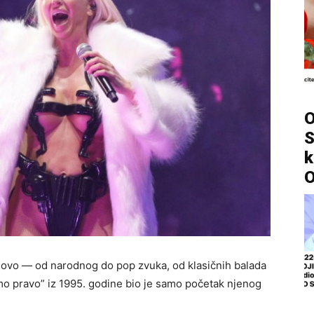
O
S
k
O
 novo — od narodnog do pop zvuka, od klasičnih balada
mo pravo” iz 1995. godine bio je samo početak njenog