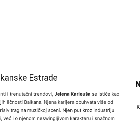
lkanske Estrade
N
nti i trenutačni trendovi,
Jelena Karleuša
se ističe kao
jih ličnosti Balkana. Njena karijera obuhvata više od
K
risiv trag na muzičkoj sceni. Njen put kroz industriju
i, već i o njenom neswingljivom karakteru i snažnom