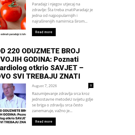
Paradajz i njegov utjecaj na
zdravlje: Šta treba znatiParadajz je
jedna od najpopularnijih i
najraširenijih namirnica širom...
Read more
D 220 ODUZMETE BROJ
VOJIH GODINA: Poznati
ardiolog otkrio SAVJET –
VO SVI TREBAJU ZNATI
August 7, 2026
0
Razumijevanje zdravlja srca kroz
jednostavne metodeU svijetu gdje
se briga o zdravlju srca često
zanemaruje, važno je...
Read more