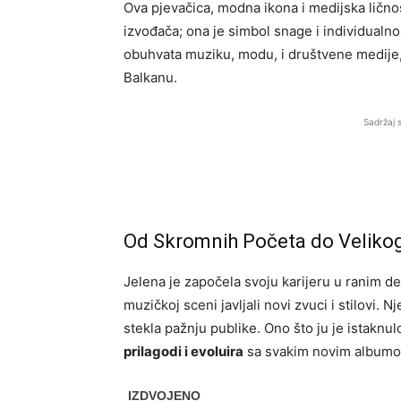
Ova pjevačica, modna ikona i medijska lično
izvođača; ona je simbol snage i individualno
obuhvata muziku, modu, i društvene medije,
Balkanu.
Sadržaj 
Od Skromnih Početa do Veliko
Jelena je započela svoju karijeru u ranim 
muzičkoj sceni javljali novi zvuci i stilovi. 
stekla pažnju publike. Ono što ju je istaknul
prilagodi i evoluira
sa svakim novim album