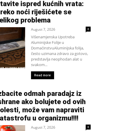
tavite ispred kućnih vrata:
reko noći riješićete se
elikog problema
August 7, 2026
0
Višenamjenska Upotreba
Aluminijske Folije u
DomaćinstvuAluminijska folija,
često uzimana zdravo za gotovo,
predstavlja neophodan alat u
svakom...
Read more
zbacite odmah paradajz iz
shrane ako bolujete od ovih
olesti, može vam napraviti
atastrofu u organizmu!!!!
August 7, 2026
0