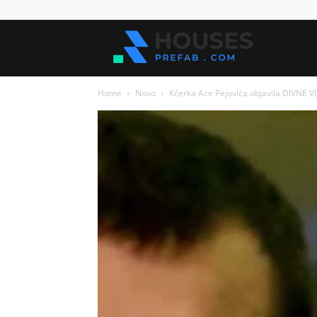
Kuće
Home
Novo
Kćerka Ace Pejovića objavila DlVNE VlJ
za
sve