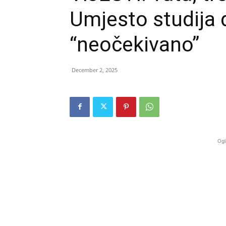
Umjesto studija 
“neočekivano”
December 2, 2025
Ogl