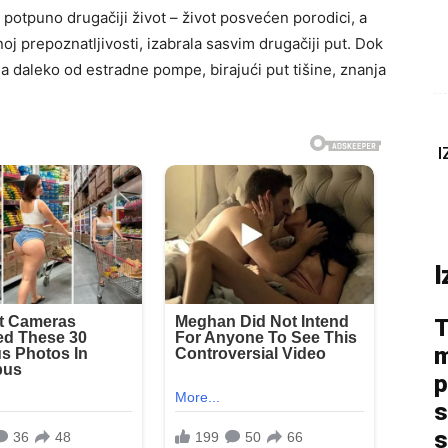
n potpuno drugačiji život – život posvećen porodici, a
oj prepoznatljivosti, izabrala sasvim drugačiji put. Dok
la daleko od estradne pompe, birajući put tišine, znanja
I
I
T
m
p
s
s