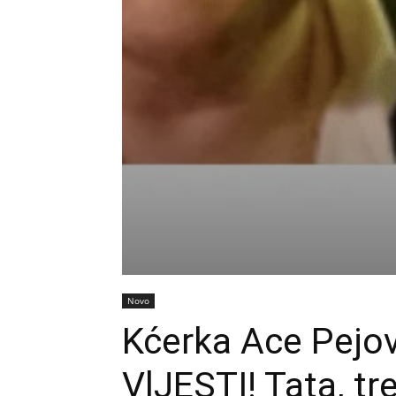
Novo
Kćerka Ace Pejov
VlJESTI! Tata, tr