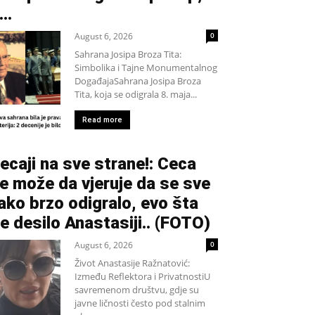
...
August 6, 2026
0
Sahrana Josipa Broza Tita:
Simbolika i Tajne Monumentalnog
DogađajaSahrana Josipa Broza
Tita, koja se odigrala 8. maja...
Read more
ecaji na sve strane!: Ceca
e može da vjeruje da se sve
ako brzo odigralo, evo šta
e desilo Anastasiji.. (FOTO)
August 6, 2026
0
Život Anastasije Ražnatović:
Između Reflektora i PrivatnostiU
savremenom društvu, gdje su
javne ličnosti često pod stalnim