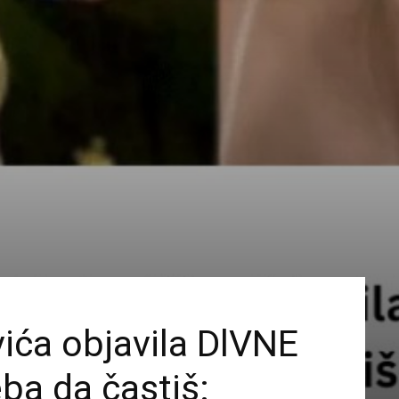
ića objavila DlVNE
eba da častiš: