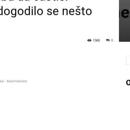
dogodilo se nešto
1360
0
O
asi - Advertisement