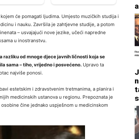
a
 u kojem će pomagati ljudima. Umjesto muzičkih studija i
icinu i nauku. Završila je zahtjevne studije, a potom
ntinenata – usvajajući nove jezike, učeći napredne
aksama u inostranstvu.
a razliku od mnoge djece javnih ličnosti koja se
ila sama – tiho, vrijedno i posvećeno.
Upravo ta
J
otac najviše ponosi.
n
t
 bavi estetskim i zdravstvenim tretmanima, a planira i
s
dnijih medicinskih ustanova u regionu. Prepoznata je
 je osobine čine jednako uspješnom u medicinskom