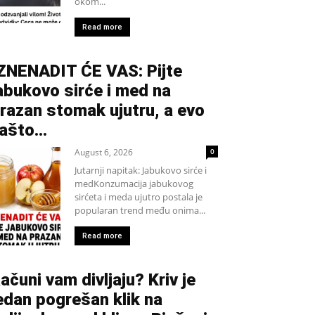
okom...
Read more
ZNENADIT ĆE VAS: Pijte
abukovo sirće i med na
razan stomak ujutru, a evo
ašto…
August 6, 2026
0
Jutarnji napitak: Jabukovo sirće i
medKonzumacija jabukovog
sirćeta i meda ujutro postala je
popularan trend među onima...
Read more
ačuni vam divljaju? Kriv je
edan pogrešan klik na