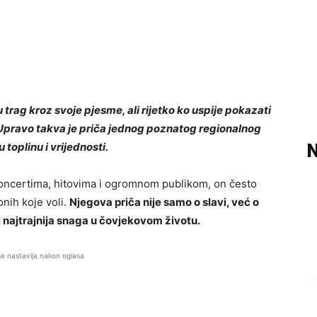
 trag kroz svoje pjesme, ali rijetko ko uspije pokazati
 Upravo takva je priča jednog poznatog regionalnog
 toplinu i vrijednosti.
N
 koncertima, hitovima i ogromnom publikom, on često
onih koje voli.
Njegova priča nije samo o slavi, već o
i najtrajnija snaga u čovjekovom životu.
se nastavlja nakon oglasa