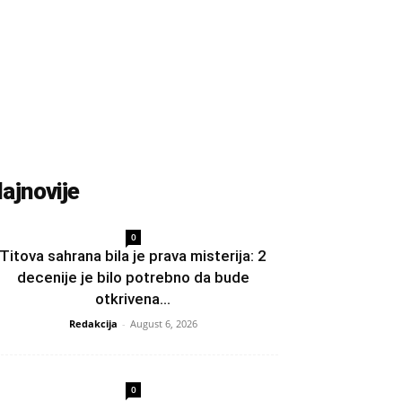
ajnovije
0
Titova sahrana bila je prava misterija: 2
decenije je bilo potrebno da bude
otkrivena...
Redakcija
-
August 6, 2026
0