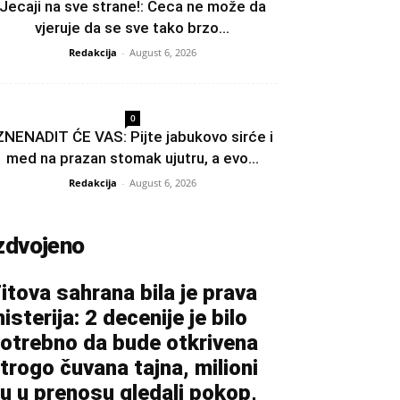
Jecaji na sve strane!: Ceca ne može da
vjeruje da se sve tako brzo...
Redakcija
-
August 6, 2026
0
ZNENADIT ĆE VAS: Pijte jabukovo sirće i
med na prazan stomak ujutru, a evo...
Redakcija
-
August 6, 2026
zdvojeno
itova sahrana bila je prava
isterija: 2 decenije je bilo
otrebno da bude otkrivena
trogo čuvana tajna, milioni
u u prenosu gledali pokop,