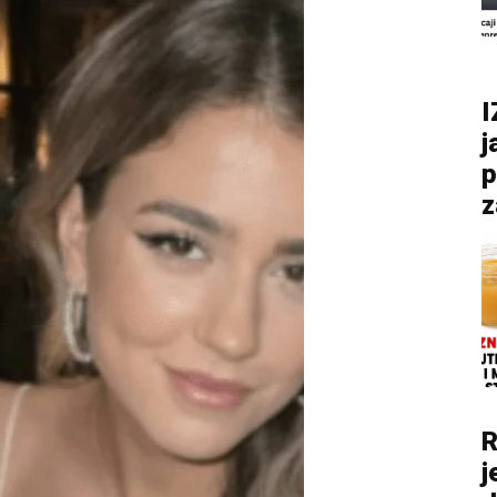
I
j
p
z
R
j