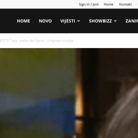
Sign in / Join
Home
Kontakt
HOME
NOVO
VIJESTI
SHOWBIZZ
ZANI
ESTI! Tata, treba da častiš: Umjesto studija...