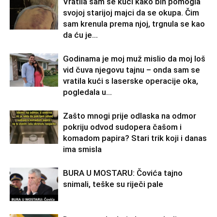
Vratila sam se kući kako bih pomogla
svojoj starijoj majci da se okupa. Čim
sam krenula prema njoj, trgnula se kao
da ću je...
Godinama je moj muž mislio da moj loš
vid čuva njegovu tajnu – onda sam se
vratila kući s laserske operacije oka,
pogledala u...
Zašto mnogi prije odlaska na odmor
pokriju odvod sudopera čašom i
komadom papira? Stari trik koji i danas
ima smisla
BURA U MOSTARU: Čovića tajno
snimali, teške su riječi pale