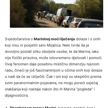
Svjedočanstva o
Marininoj moći liječenja
dolaze i s onih
koji nisu ni posjetili selo Mijajlica. Neki tvrde da je
dovoljno poslati sliku oboljele osobe, te da Marina, iako
nije fizički prisutna, može istovremeno djelovati i pomoći.
Ovaj fenomen daje posebnu mističnu dimenziju njenom
radu, čineći je još fascinantnijom u očima onih koji dolaze
u nadi da će se izliječiti. Čak i oni koji su skeptični prema
svim paranormalnim pojavama, ne mogu poreći osjećaj
olakšanja koji nastaje nakon što ih Marina “pogleda” i
dijagnosticira.
Skepticizam prema Marini
, naravno, postoji, kao i