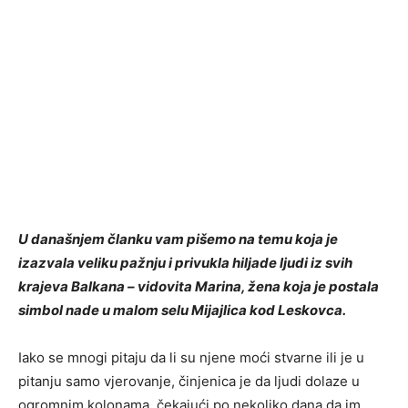
U današnjem članku vam pišemo na temu koja je
izazvala veliku pažnju i privukla hiljade ljudi iz svih
krajeva Balkana – vidovita Marina, žena koja je postala
simbol nade u malom selu Mijajlica kod Leskovca.
Iako se mnogi pitaju da li su njene moći stvarne ili je u
pitanju samo vjerovanje, činjenica je da ljudi dolaze u
ogromnim kolonama, čekajući po nekoliko dana da im