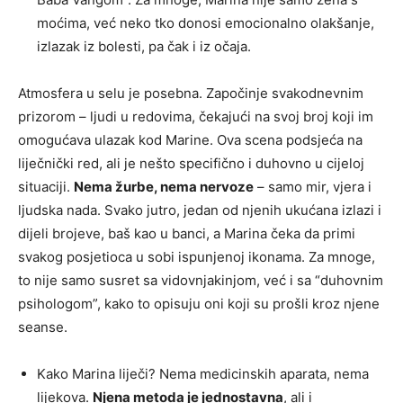
moćima, već neko tko donosi emocionalno olakšanje,
izlazak iz bolesti, pa čak i iz očaja.
Atmosfera u selu je posebna. Započinje svakodnevnim
prizorom – ljudi u redovima, čekajući na svoj broj koji im
omogućava ulazak kod Marine. Ova scena podsjeća na
liječnički red, ali je nešto specifično i duhovno u cijeloj
situaciji.
Nema žurbe, nema nervoze
– samo mir, vjera i
ljudska nada. Svako jutro, jedan od njenih ukućana izlazi i
dijeli brojeve, baš kao u banci, a Marina čeka da primi
svakog posjetioca u sobi ispunjenoj ikonama. Za mnoge,
to nije samo susret sa vidovnjakinjom, već i sa “duhovnim
psihologom”, kako to opisuju oni koji su prošli kroz njene
seanse.
Kako Marina liječi? Nema medicinskih aparata, nema
lijekova.
Njena metoda je jednostavna
, ali i