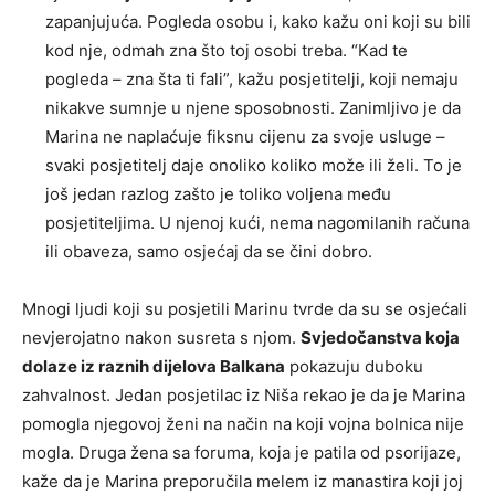
zapanjujuća. Pogleda osobu i, kako kažu oni koji su bili
kod nje, odmah zna što toj osobi treba. “Kad te
pogleda – zna šta ti fali”, kažu posjetitelji, koji nemaju
nikakve sumnje u njene sposobnosti. Zanimljivo je da
Marina ne naplaćuje fiksnu cijenu za svoje usluge –
svaki posjetitelj daje onoliko koliko može ili želi. To je
još jedan razlog zašto je toliko voljena među
posjetiteljima. U njenoj kući, nema nagomilanih računa
ili obaveza, samo osjećaj da se čini dobro.
Mnogi ljudi koji su posjetili Marinu tvrde da su se osjećali
nevjerojatno nakon susreta s njom.
Svjedočanstva koja
dolaze iz raznih dijelova Balkana
pokazuju duboku
zahvalnost. Jedan posjetilac iz Niša rekao je da je Marina
pomogla njegovoj ženi na način na koji vojna bolnica nije
mogla. Druga žena sa foruma, koja je patila od psorijaze,
kaže da je Marina preporučila melem iz manastira koji joj