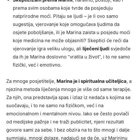
prema svim osobama koje tvrde da posjeduju
natprirodne moći. Pitaju se ljudi – je li ovo samo
sugestija, vjerovanje koje omogućava ljudima da
osjete poboljšanje, ili je Marina zaista u posjedu moći
koje medicina ne može objasniti? Skeptici će reći da
vjerovanje igra veliku ulogu, ali
liječeni ljudi
svjedoče
da ih je Marina doslovno “vratila u život”, i to ne samo
fizički, već i emotivno.
Za mnoge posjetitelje,
Marina je i spiritualna učiteljica
, a
njezina metoda liječenja mnogo je više od same terapije.
Za njih, ona predstavlja spas i izlaz iz nedaća s kojima se
suočavaju, i to ne samo na fizičkom, već i na
emocionalnom i mentalnom nivou. Iako se često povlači
od medijske pažnje i ne traži publicitet, njeni rezultati
govore sami za sebe. I bez obzira na to što mnogi i dalje
sumnjaju, mnogi dolaze, nadajući se da će, uz Marininu