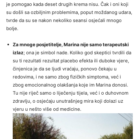
je pomogao kada deset drugih krema nisu. Čak i oni koji
su došli sa ozbiljnim problemima, poput moždanog udara,
tvrde da su se nakon nekoliko seansi osjećali mnogo
bolje.
Za mnoge posjetitelje, Marina nije samo terapeutski
izlaz
; ona je simbol nade. Koliko god skeptici tvrdili da
su ti rezultati rezultat placebo efekta ili duboke vjere,
činjenica je da se ljudi vraćaju, ponovo čekaju u
redovima, i ne samo zbog fizičkih simptoma, već i
zbog emocionalnog olakšanja koje im Marina donosi.
Tu nije riječ samo o liječenju tijela, već i o duhovnom
zdravlju, o osjećaju unutrašnjeg mira koji dolazi uz
vjeru u nešto više od medicine.