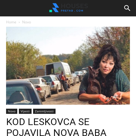
Home
Novo
Novo
Vijesti
Zanimljivosti
KOD LESKOVCA SE
POJAVILA NOVA BABA