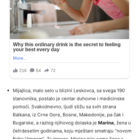
Mijajlica, malo selo u blizini Leskovca, sa svega 190
stanovnika, postalo je centar duhovne i medicinske
pomoći. Svakodnevno, ljudi stižu sa svih strana
Balkana, iz Crne Gore, Bosne, Makedonije, pa čak i
Bugarske, a razlog njihovog dolaska je
Marina
, žena u
četrdesetim godinama, koju mještani smatraju “novom
Baba Vangom”. Za mnoge, Marina nije samo žena s