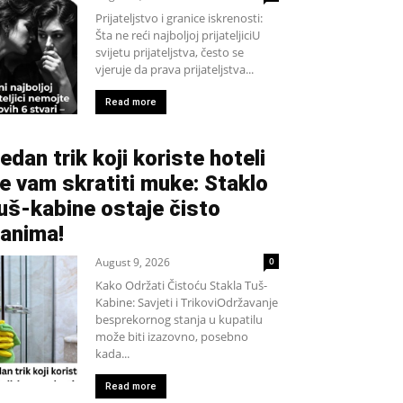
Prijateljstvo i granice iskrenosti:
Šta ne reći najboljoj prijateljiciU
svijetu prijateljstva, često se
vjeruje da prava prijateljstva...
Read more
edan trik koji koriste hoteli
e vam skratiti muke: Staklo
uš-kabine ostaje čisto
anima!
August 9, 2026
0
Kako Održati Čistoću Stakla Tuš-
Kabine: Savjeti i TrikoviOdržavanje
besprekornog stanja u kupatilu
može biti izazovno, posebno
kada...
Read more