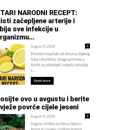
TARI NARODNI RECEPT:
isti začepljene arterije i
bija sve infekcije u
rganizmu…
August 9, 2026
0
Prirodni napitak od limuna, bijelog
luka i đumbira: Snaga prirode u
borbi za zdravljeU svijetu zdravlja
i...
Read more
osijte ovo u avgustu i berite
vježe povrće cijele jeseni
August 9, 2026
0
Avgust: Prilika za Novu Sjetvu
PovrćaU svijetu baštovanstva,