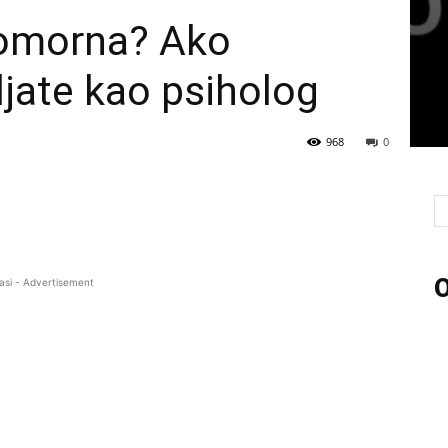
bomorna? Ako
ljate kao psiholog
968
0
O
asi - Advertisement