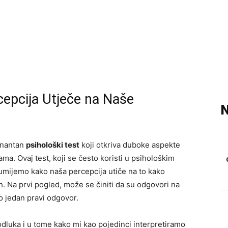
cepcija Utječe na Naše
N
inantan
psihološki test
koji otkriva duboke aspekte
ma. Ovaj test, koji se često koristi u psihološkim
umijemo kako naša percepcija utiče na to kako
h. Na prvi pogled, može se činiti da su odgovori na
o jedan pravi odgovor.
odluka i u tome kako mi kao pojedinci interpretiramo