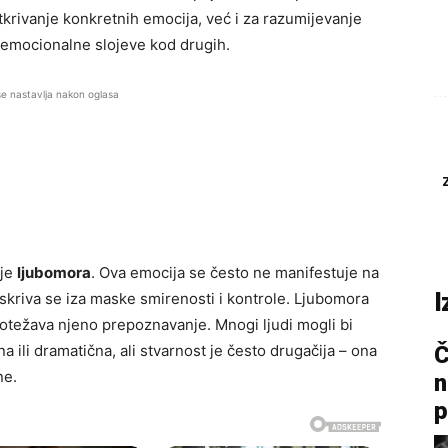
tkrivanje konkretnih emocija, već i za razumijevanje
 emocionalne slojeve kod drugih.
se nastavlja nakon oglasa
 je
ljubomora
. Ova emocija se često ne manifestuje na
I
 skriva se iza maske smirenosti i kontrole. Ljubomora
o otežava njeno prepoznavanje. Mnogi ljudi mogli bi
 ili dramatična, ali stvarnost je često drugačija – ona
Č
ne.
n
p