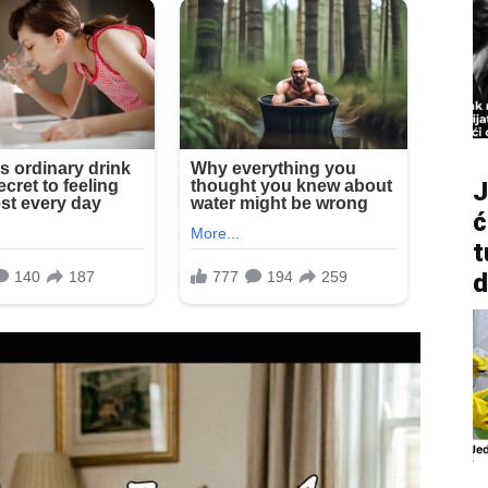
J
ć
t
d