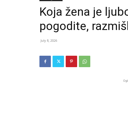
Koja žena je lju
pogodite, razmiš
July 8, 2026
Ogl