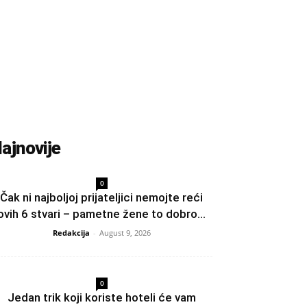
ajnovije
0
Čak ni najboljoj prijateljici nemojte reći
ovih 6 stvari – pametne žene to dobro...
Redakcija
-
August 9, 2026
0
Jedan trik koji koriste hoteli će vam