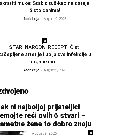
skratiti muke: Staklo tuš-kabine ostaje
čisto danima!
Redakcija
-
August 9, 2026
0
STARI NARODNI RECEPT: Čisti
začepljene arterije i ubija sve infekcije u
organizmu…
Redakcija
-
August 9, 2026
zdvojeno
ak ni najboljoj prijateljici
emojte reći ovih 6 stvari –
ametne žene to dobro znaju
August 9, 2026
0