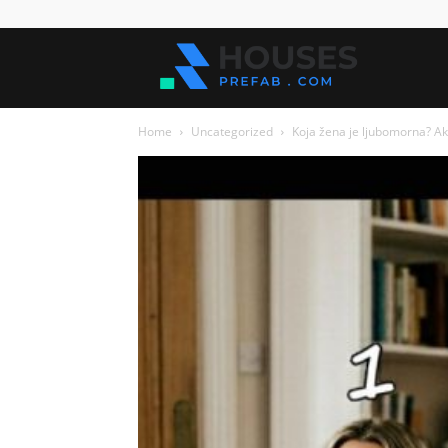
Kuće
Home
Uncategorized
Koja žena je ljubomorna? Ak
za
sve