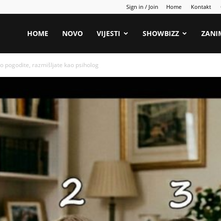
Sign in / Join
Home
Kontakt
HOME
NOVO
VIJESTI
SHOWBIZZ
ZANI
o pogodite, razmišljate kao psiholog