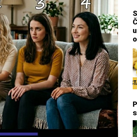
S
Č
u
o
P
s