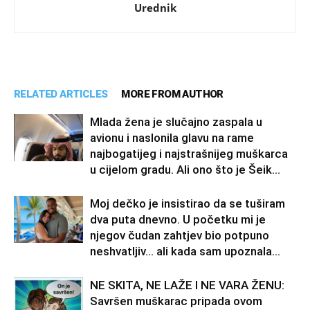
Urednik
RELATED ARTICLES
MORE FROM AUTHOR
Mlada žena je slučajno zaspala u
avionu i naslonila glavu na rame
najbogatijeg i najstrašnijeg muškarca
u cijelom gradu. Ali ono što je Šeik...
Moj dečko je insistirao da se tuširam
dva puta dnevno. U početku mi je
njegov čudan zahtjev bio potpuno
neshvatljiv… ali kada sam upoznala...
NE SKITA, NE LAŽE I NE VARA ŽENU:
Savršen muškarac pripada ovom