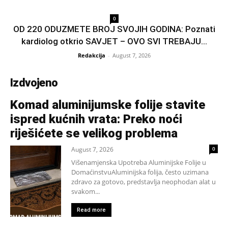
0
OD 220 ODUZMETE BROJ SVOJIH GODINA: Poznati
kardiolog otkrio SAVJET – OVO SVI TREBAJU...
Redakcija
-
August 7, 2026
Izdvojeno
Komad aluminijumske folije stavite
ispred kućnih vrata: Preko noći
riješićete se velikog problema
August 7, 2026
0
Višenamjenska Upotreba Aluminijske Folije u
DomaćinstvuAluminijska folija, često uzimana
zdravo za gotovo, predstavlja neophodan alat u
svakom...
Read more