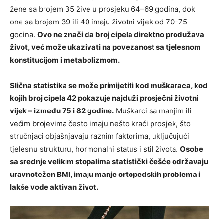
žene sa brojem 35 žive u prosjeku 64–69 godina, dok
one sa brojem 39 ili 40 imaju životni vijek od 70–75
godina.
Ovo ne znači da broj cipela direktno produžava
život, već može ukazivati na povezanost sa tjelesnom
konstitucijom i metabolizmom.
Slična statistika se može primijetiti kod muškaraca, kod
kojih broj cipela 42 pokazuje najduži prosječni životni
vijek – između 75 i 82 godine.
Muškarci sa manjim ili
većim brojevima često imaju nešto kraći prosjek, što
stručnjaci objašnjavaju raznim faktorima, uključujući
tjelesnu strukturu, hormonalni status i stil života.
Osobe
sa srednje velikim stopalima statistički češće održavaju
uravnotežen BMI, imaju manje ortopedskih problema i
lakše vode aktivan život.