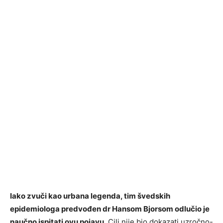
Iako zvuči kao urbana legenda, tim švedskih
epidemiologa predvođen dr Hansom Bjorsom odlučio je
naučno ispitati ovu pojavu.
Cilj nije bio dokazati uzročno-