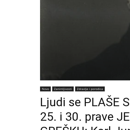
Novo
Zanimljivosti
Zdravlje i porodica
Ljudi se PLAŠE 
25. i 30. prave 