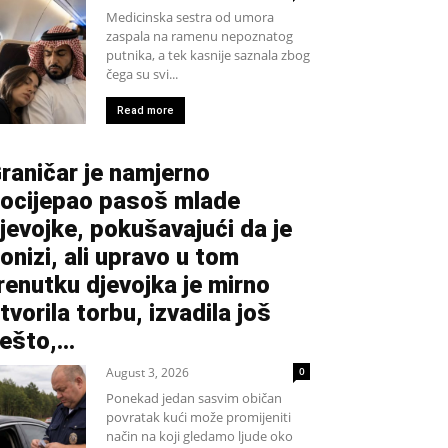
Medicinska sestra od umora
zaspala na ramenu nepoznatog
putnika, a tek kasnije saznala zbog
čega su svi...
Read more
raničar je namjerno
ocijepao pasoš mlade
jevojke, pokušavajući da je
onizi, ali upravo u tom
renutku djevojka je mirno
tvorila torbu, izvadila još
ešto,...
August 3, 2026
0
Ponekad jedan sasvim običan
povratak kući može promijeniti
način na koji gledamo ljude oko