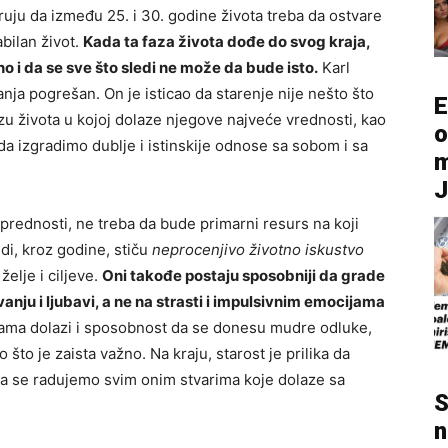
ruju da između 25. i 30. godine života treba da ostvare
abilan život.
Kada ta faza života dođe do svog kraja,
o i da se sve što sledi ne može da bude isto.
Karl
anja pogrešan. On je isticao da starenje nije nešto što
E
azu života u kojoj dolaze njegove najveće vrednosti, kao
o
da izgradimo dublje i istinskije odnose sa sobom i sa
m
prednosti, ne treba da bude primarni resurs na koji
udi, kroz godine, stiču
neprocenjivo životno iskustvo
elje i ciljeve.
Oni takođe postaju sposobniji da grade
 i ljubavi, a ne na strasti i impulsivnim emocijama
ma dolazi i sposobnost da se donesu mudre odluke,
o je zaista važno. Na kraju, starost je prilika da
da se radujemo svim onim stvarima koje dolaze sa
S
n