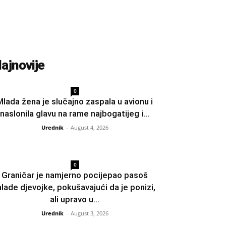
ajnovije
0
Mlada žena je slučajno zaspala u avionu i
naslonila glavu na rame najbogatijeg i...
Urednik
-
August 4, 2026
0
Graničar je namjerno pocijepao pasoš
lade djevojke, pokušavajući da je ponizi,
ali upravo u...
Urednik
-
August 3, 2026