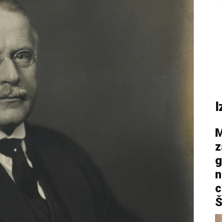
I
M
z
g
n
c
Š