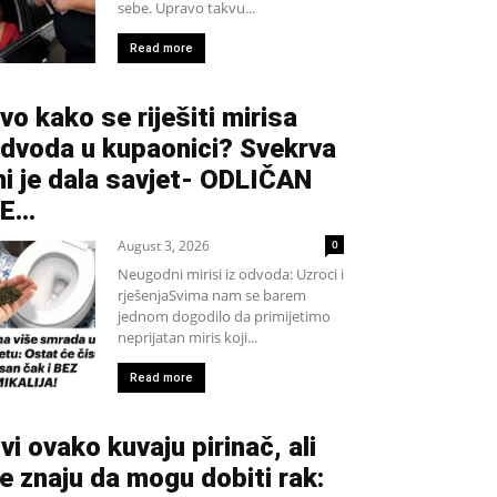
sebe. Upravo takvu...
Read more
vo kako se riješiti mirisa
dvoda u kupaonici? Svekrva
i je dala savjet- ODLIČAN
JE…
August 3, 2026
0
Neugodni mirisi iz odvoda: Uzroci i
rješenjaSvima nam se barem
jednom dogodilo da primijetimo
neprijatan miris koji...
Read more
vi ovako kuvaju pirinač, ali
e znaju da mogu dobiti rak: