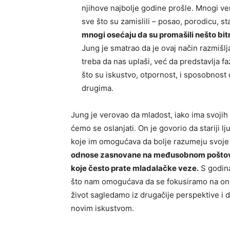
njihove najbolje godine prošle. Mnogi ve
sve što su zamislili – posao, porodicu, st
mnogi osećaju da su promašili nešto bitn
Jung je smatrao da je ovaj način razmišlj
treba da nas uplaši, već da predstavlja f
što su iskustvo, otpornost, i sposobnost 
drugima.
Jung je verovao da mladost, iako ima svojih 
ćemo se oslanjati. On je govorio da stariji lj
koje im omogućava da bolje razumeju svoje ž
odnose zasnovane na međusobnom poštovanju
koje često prate mladalačke veze.
S godina
što nam omogućava da se fokusiramo na ono št
život sagledamo iz drugačije perspektive i 
novim iskustvom.