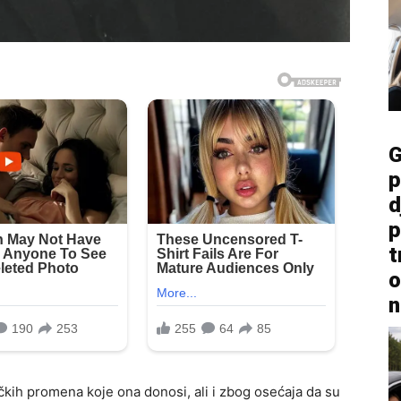
G
p
d
p
t
o
n
zičkih promena koje ona donosi, ali i zbog osećaja da su