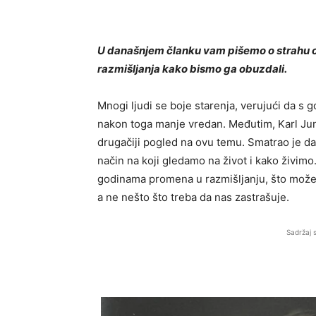
U današnjem članku vam pišemo o strahu o
razmišljanja kako bismo ga obuzdali.
Mnogi ljudi se boje starenja, verujući da s g
nakon toga manje vredan. Međutim, Karl Jun
drugačiji pogled na ovu temu. Smatrao je da
način na koji gledamo na život i kako živimo.
godinama promena u razmišljanju, što može 
a ne nešto što treba da nas zastrašuje.
Sadržaj 