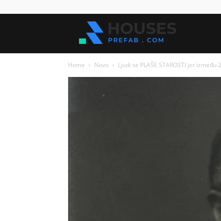
Kuće
Home
Novo
Ljudi se PLAŠE STAROSTI jer između 25
za
sve