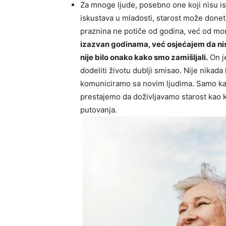
Za mnoge ljude, posebno one koji nisu isp
iskustava u mladosti, starost može donet
praznina ne potiče od godina, već od mo
izazvan godinama, već osjećajem da nism
nije bilo onako kako smo zamišljali.
On je
dodeliti životu dublji smisao. Nije nikad
komuniciramo sa novim ljudima. Samo kad
prestajemo da doživljavamo starost kao k
putovanja.