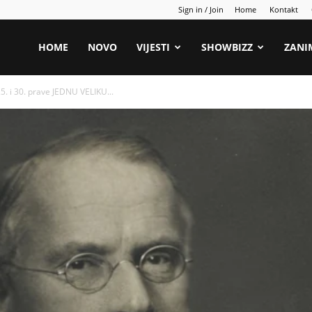
Sign in / Join
Home
Kontakt
HOME
NOVO
VIJESTI
SHOWBIZZ
ZANI
. i 30. prave JEDNU VELIKU...