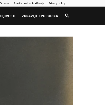
O nama
Pravila i uslovi korištenja
Privacy policy
MLJIVOSTI
ZDRAVLJE I PORODICA