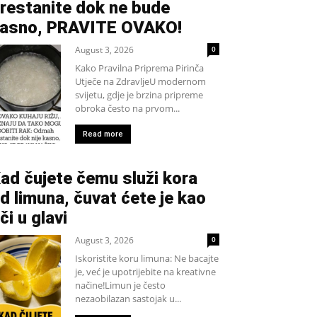
restanite dok ne bude
asno, PRAVITE OVAKO!
August 3, 2026
0
Kako Pravilna Priprema Pirinča
Utječe na ZdravljeU modernom
svijetu, gdje je brzina pripreme
obroka često na prvom...
Read more
ad čujete čemu služi kora
d limuna, čuvat ćete je kao
či u glavi
August 3, 2026
0
Iskoristite koru limuna: Ne bacajte
je, već je upotrijebite na kreativne
načine!Limun je često
nezaobilazan sastojak u...