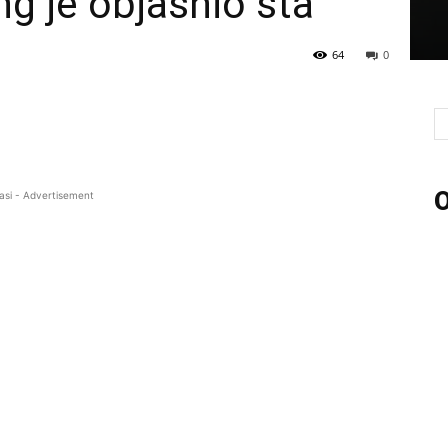
g je objasnio šta
64
0
O
asi - Advertisement