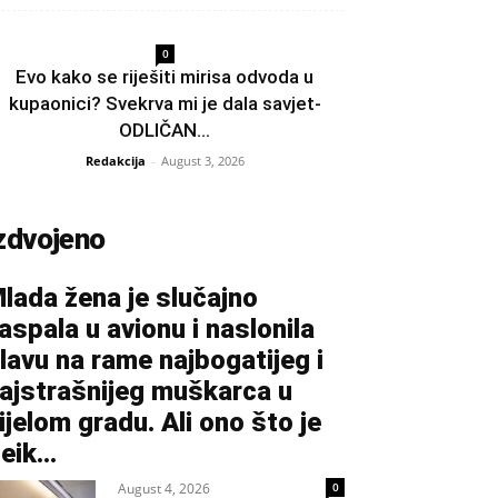
0
Evo kako se riješiti mirisa odvoda u
kupaonici? Svekrva mi je dala savjet-
ODLIČAN...
Redakcija
-
August 3, 2026
zdvojeno
lada žena je slučajno
aspala u avionu i naslonila
lavu na rame najbogatijeg i
ajstrašnijeg muškarca u
ijelom gradu. Ali ono što je
eik...
August 4, 2026
0