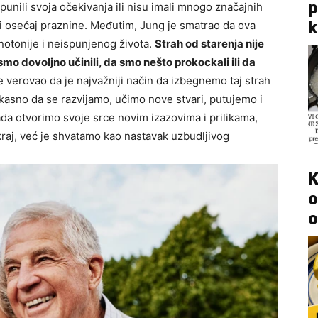
p
unili svoja očekivanja ili nisu imali mnogo značajnih
k
i osećaj praznine. Međutim, Jung je smatrao da ova
notonije i neispunjenog života.
Strah od starenja nije
o dovoljno učinili, da smo nešto prokockali ili da
 verovao da je najvažniji način da izbegnemo taj strah
a kasno da se razvijamo, učimo nove stvari, putujemo i
a otvorimo svoje srce novim izazovima i prilikama,
raj, već je shvatamo kao nastavak uzbudljivog
K
o
o