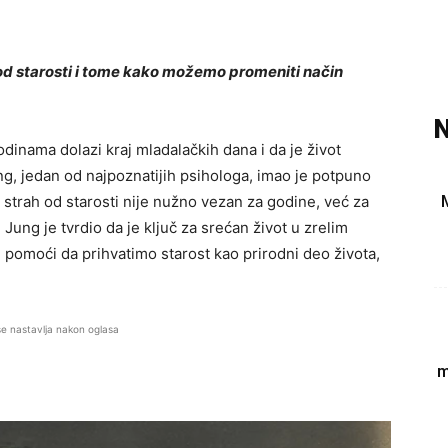
d starosti i tome kako možemo promeniti način
N
odinama dolazi kraj mladalačkih dana i da je život
g, jedan od najpoznatijih psihologa, imao je potpuno
 strah od starosti nije nužno vezan za godine, već za
 Jung je tvrdio da je ključ za srećan život u zrelim
pomoći da prihvatimo starost kao prirodni deo života,
se nastavlja nakon oglasa
m