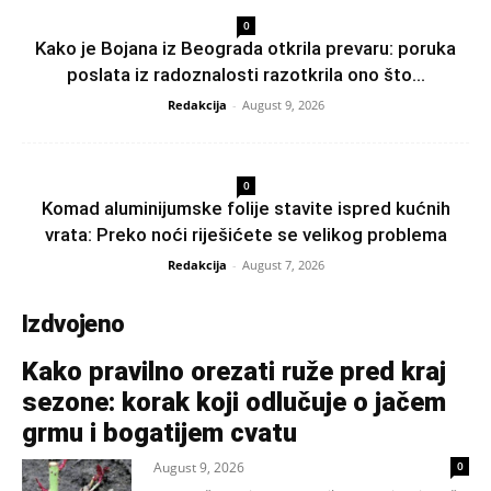
0
Kako je Bojana iz Beograda otkrila prevaru: poruka
poslata iz radoznalosti razotkrila ono što...
Redakcija
-
August 9, 2026
0
Komad aluminijumske folije stavite ispred kućnih
vrata: Preko noći riješićete se velikog problema
Redakcija
-
August 7, 2026
Izdvojeno
Kako pravilno orezati ruže pred kraj
sezone: korak koji odlučuje o jačem
grmu i bogatijem cvatu
August 9, 2026
0