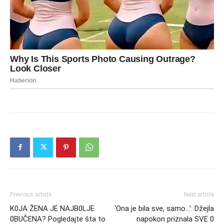
Previous article
Next article
K0JA ŽENA JE NAJB0LJE
‘Ona je bila sve, samo…’: Džejla
0BUČENA? Pogledajte šta to
napokon priznala SVE 0