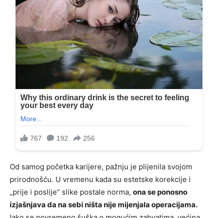
Od samog početka karijere, pažnju je plijenila svojom
prirodnošću. U vremenu kada su estetske korekcije i
„prije i poslije“ slike postale norma,
ona se ponosno
izjašnjava da na sebi ništa nije mijenjala operacijama.
Iako se povremeno šuška o mogućim zahvatima, većina