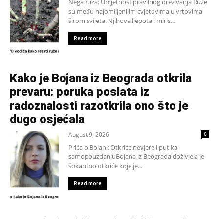
Nega ruža: Umjetnost pravilnog orezivanja Ruže
su među najomiljenijim cvjetovima u vrtovima
širom svijeta. Njihova ljepota i miris...
Read more
Kako je Bojana iz Beograda otkrila
prevaru: poruka poslata iz
radoznalosti razotkrila ono što je
dugo osjećala
August 9, 2026
0
Priča o Bojani: Otkriće nevjere i put ka
samopouzdanjuBojana iz Beograda doživjela je
šokantno otkriće koje je...
Read more