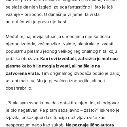
se slaže da njen izgled izgleda fantastično i, što je još
važnije – prirodno. U današnje vrijeme, ta vrsta
autentičnosti je prava rijetkost.
Međutim, najnovija situacija u medijima nije se ticala
njenog izgleda, već muzike. Naime, planirala je izvesti
popularnu pjesmu jednog velikog regionalnog hita, koju
publika obožava.
Kao i svi izvođači, zatražila je matricu
pjesme kako bi je mogla izvesti, ali naišla je na
zatvorena vrata.
Tim originalnog izvođača odbio je da joj
ustupi matricu, što je pjevačicu iznenadilo, ali ne i
obeshrabrilo.
„Pitala sam svog kuma da kontaktira njen tim, ali odgovor
je bio negativan. Pa pitam sada javno – zašto?“ iskreno je
izjavila, pokazujući da situaciju doživljava više kao
nesporazum nego kao sukob.
Ne poznaje lično autora