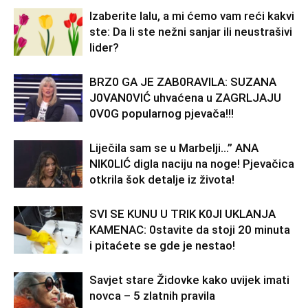
Izaberite lalu, a mi ćemo vam reći kakvi
ste: Da li ste nežni sanjar ili neustrašivi
lider?
BRZ0 GA JE ZAB0RAVlLA: SUZANA
J0VAN0VIĆ uhvaćena u ZAGRLJAJU
0V0G popularnog pjevača!!!
Liječila sam se u Marbelji…” ANA
NlK0LlĆ digla naciju na noge! Pjevačica
otkrila šok detalje iz života!
SVl SE KUNU U TRlK K0Jl UKLANJA
KAMENAC: 0stavite da stoji 20 minuta
i pitaćete se gde je nestao!
Savjet stare Židovke kako uvijek imati
novca – 5 zlatnih pravila