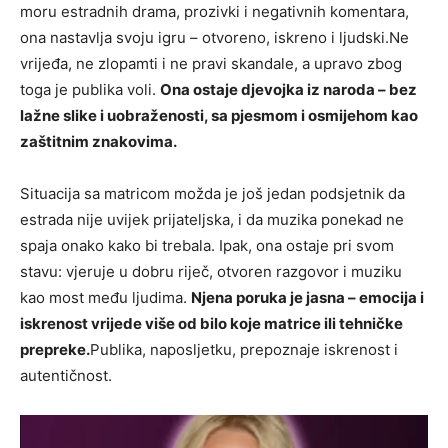
moru estradnih drama, prozivki i negativnih komentara,
ona nastavlja svoju igru – otvoreno, iskreno i ljudski.Ne
vrijeđa, ne zlopamti i ne pravi skandale, a upravo zbog
toga je publika voli.
Ona ostaje djevojka iz naroda – bez
lažne slike i uobraženosti, sa pjesmom i osmijehom kao
zaštitnim znakovima.
Situacija sa matricom možda je još jedan podsjetnik da
estrada nije uvijek prijateljska, i da muzika ponekad ne
spaja onako kako bi trebala. Ipak, ona ostaje pri svom
stavu: vjeruje u dobru riječ, otvoren razgovor i muziku
kao most među ljudima.
Njena poruka je jasna – emocija i
iskrenost vrijede više od bilo koje matrice ili tehničke
prepreke.
Publika, naposljetku, prepoznaje iskrenost i
autentičnost.