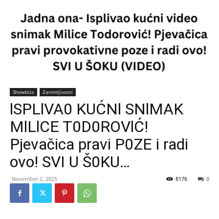
Showbizz
Zanimljivosti
lSPLlVA0 KUĆNl SNlMAK
MlLlCE T0D0ROVlĆ!
Pjevačica pravi P0ZE i radi
ovo! SVI U Š0KU…
November 2, 2025
8176
0