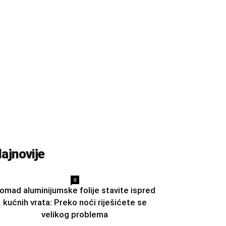
ajnovije
0
omad aluminijumske folije stavite ispred
kućnih vrata: Preko noći riješićete se
velikog problema