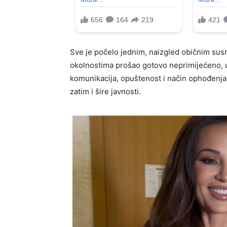
Sve je počelo jednim, naizgled običnim susr
okolnostima prošao gotovo neprimijećeno, u
komunikacija, opuštenost i način ophođenja
zatim i šire javnosti.