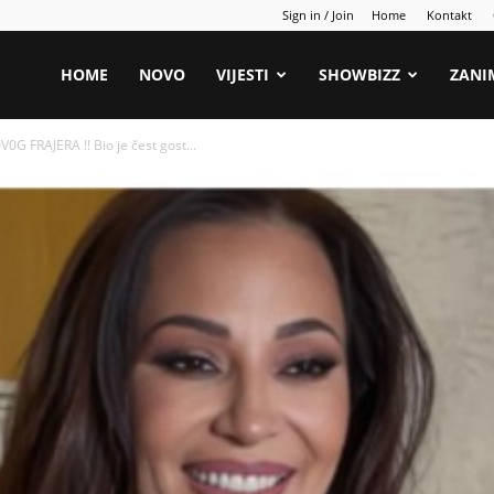
Sign in / Join
Home
Kontakt
HOME
NOVO
VIJESTI
SHOWBIZZ
ZANI
G FRAJERA !! Bio je čest gost...