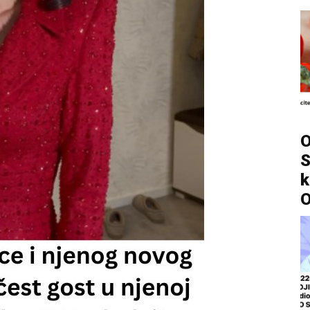
O
S
k
O