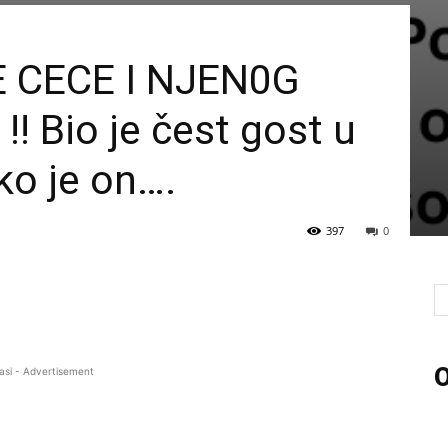
E CECE I NJEN0G
 Bio je čest gost u
 ko je on….
397
0
O
asi - Advertisement