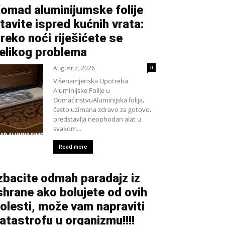
omad aluminijumske folije
tavite ispred kućnih vrata:
reko noći riješićete se
elikog problema
August 7, 2026
0
Višenamjenska Upotreba
Aluminijske Folije u
DomaćinstvuAluminijska folija,
često uzimana zdravo za gotovo,
predstavlja neophodan alat u
svakom...
Read more
zbacite odmah paradajz iz
shrane ako bolujete od ovih
olesti, može vam napraviti
atastrofu u organizmu!!!!