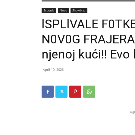
Estrada
Novo
Showbizz
lSPLlVALE F0TK
N0V0G FRAJERA !!
njenoj kući!! Evo
April 10, 2026
Ogl