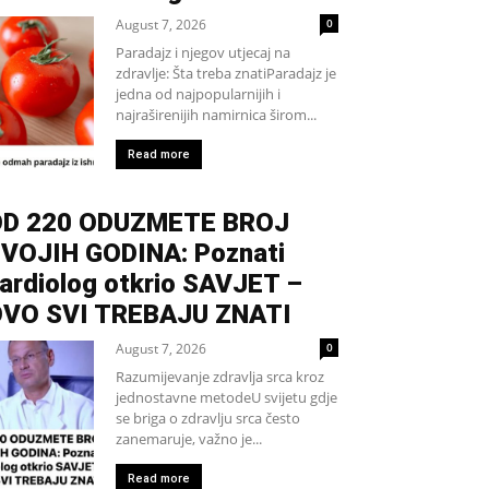
August 7, 2026
0
Paradajz i njegov utjecaj na
zdravlje: Šta treba znatiParadajz je
jedna od najpopularnijih i
najraširenijih namirnica širom...
Read more
D 220 ODUZMETE BROJ
VOJIH GODINA: Poznati
ardiolog otkrio SAVJET –
VO SVI TREBAJU ZNATI
August 7, 2026
0
Razumijevanje zdravlja srca kroz
jednostavne metodeU svijetu gdje
se briga o zdravlju srca često
zanemaruje, važno je...
Read more