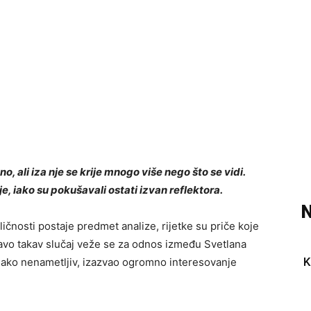
o, ali iza nje se krije mnogo više nego što se vidi.
e, iako su pokušavali ostati izvan reflektora.
N
ličnosti postaje predmet analize, rijetke su priče koje
pravo takav slučaj veže se za odnos između
Svetlana
K
e, iako nenametljiv, izazvao ogromno interesovanje