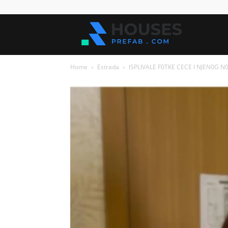
Kuće
Home
Estrada
lSPLlVALE F0TKE CECE I NJEN0G N0V0
za
sve