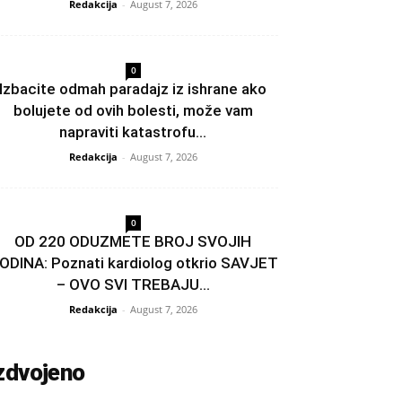
Redakcija
-
August 7, 2026
0
Izbacite odmah paradajz iz ishrane ako
bolujete od ovih bolesti, može vam
napraviti katastrofu...
Redakcija
-
August 7, 2026
0
OD 220 ODUZMETE BROJ SVOJIH
ODINA: Poznati kardiolog otkrio SAVJET
– OVO SVI TREBAJU...
Redakcija
-
August 7, 2026
zdvojeno