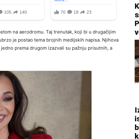
K
s
P
v
etom na aerodromu. Taj trenutak, koji bi u drugačijim
brzo je postao tema brojnih medijskih napisa. Njihova
 jedno prema drugom izazvali su pažnju prisutnih, a
I
i
b
k