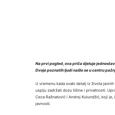
Na prvi pogled, ova priča djeluje jednostavn
Dvoje poznatih ljudi našlo se u centru pažnj
U vremenu kada svaki detalj iz života javnih 
uspiju zadržati dozu tišine i privatnosti. U
Ceca Ražnatović
i
Andrej Kulundžić
, koji j
javnosti.