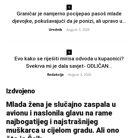
0
Graničar je namjerno pocijepao pasoš mlade
djevojke, pokušavajući da je ponizi, ali upravo u...
Urednik
-
August 3, 2026
0
Evo kako se riješiti mirisa odvoda u kupaonici?
Svekrva mi je dala savjet- ODLIČAN...
Redakcija
-
August 3, 2026
Izdvojeno
Mlada žena je slučajno zaspala u
avionu i naslonila glavu na rame
najbogatijeg i najstrašnijeg
muškarca u cijelom gradu. Ali ono