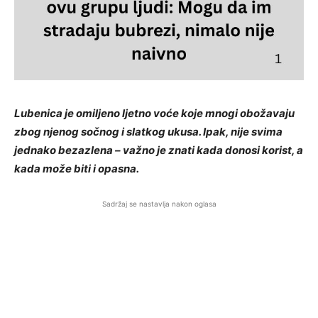
Lubenica je omiljeno ljetno voće koje mnogi obožavaju
zbog njenog sočnog i slatkog ukusa. Ipak, nije svima
jednako bezazlena – važno je znati kada donosi korist, a
kada može biti i opasna.
Sadržaj se nastavlja nakon oglasa