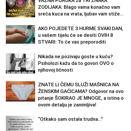
VAŽNA PORUKA za TRI ZNAKA
ZODIJAKA: Blago vama konačno vam
sreća kuca na vrata, ljubav vam stiže…
AKO POJEDETE 3 HURME SVAKI DAN,
u vašem tijelu će se desiti OVIH 8
STVARI: To će vas preporoditi
Nikada ne pozivaju goste u kuću?
Psiholozi kažu da to govori OVO o
njihovoj ličnosti
ZNATE LI ČEMU SLUŽI MAŠNICA NA
ŽENSKIM GAĆICAMA? Odgovor na ovo
pitanje ŠOKIRAO JE MNOGE, a istina o
ovom detalju je zanimljiva!
“Otkako sam ostala trudna…”