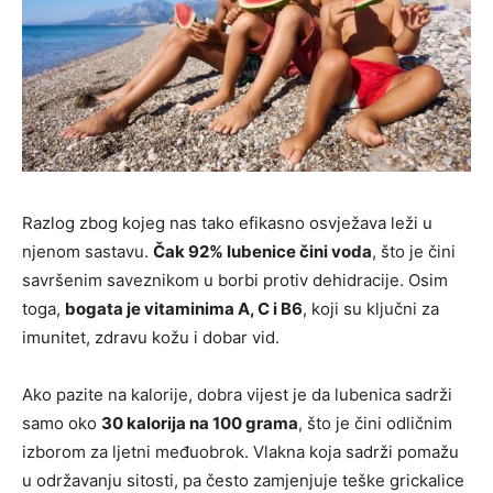
Razlog zbog kojeg nas tako efikasno osvježava leži u
njenom sastavu.
Čak 92% lubenice čini voda
, što je čini
savršenim saveznikom u borbi protiv dehidracije. Osim
toga,
bogata je vitaminima A, C i B6
, koji su ključni za
imunitet, zdravu kožu i dobar vid.
Ako pazite na kalorije, dobra vijest je da lubenica sadrži
samo oko
30 kalorija na 100 grama
, što je čini odličnim
izborom za ljetni međuobrok. Vlakna koja sadrži pomažu
u održavanju sitosti, pa često zamjenjuje teške grickalice