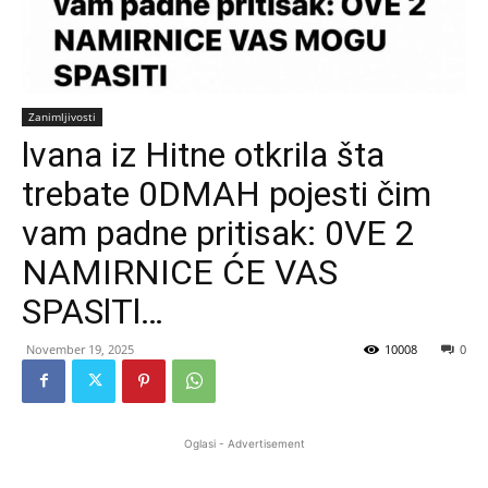
Zanimljivosti
lvana iz Hitne otkrila šta
trebate 0DMAH pojesti čim
vam padne pritisak: 0VE 2
NAMIRNICE ĆE VAS
SPASlTl…
November 19, 2025
10008
0
Oglasi - Advertisement