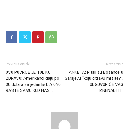
Previous article
Next article
0V0 P0VRĆE JE T0LIK0
ANKETA: Pitali su Bosance u
ZDRAV0: Amerikanci daju po
Sarajevu “koju državu mrzite?”.
30 dolara za jedan list, A 0N0
0DG0V0R ĆE VAS
RASTE SAM0 K0D NAS….
lZNENADlTI…