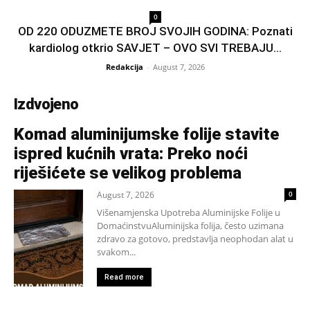
0
OD 220 ODUZMETE BROJ SVOJIH GODINA: Poznati
kardiolog otkrio SAVJET – OVO SVI TREBAJU...
Redakcija
-
August 7, 2026
Izdvojeno
Komad aluminijumske folije stavite
ispred kućnih vrata: Preko noći
riješićete se velikog problema
August 7, 2026
0
Višenamjenska Upotreba Aluminijske Folije u
DomaćinstvuAluminijska folija, često uzimana
zdravo za gotovo, predstavlja neophodan alat u
svakom...
Read more