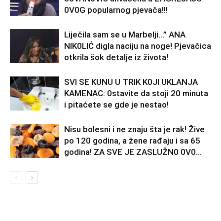
0V0G popularnog pjevača!!!
Liječila sam se u Marbelji…” ANA
NlK0LlĆ digla naciju na noge! Pjevačica
otkrila šok detalje iz života!
SVl SE KUNU U TRlK K0Jl UKLANJA
KAMENAC: 0stavite da stoji 20 minuta
i pitaćete se gde je nestao!
Nisu bolesni i ne znaju šta je rak! Žive
po 120 godina, a žene rađaju i sa 65
godina! ZA SVE JE ZASLUŽN0 0V0...