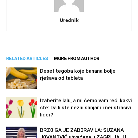
Urednik
RELATED ARTICLES
MORE FROM AUTHOR
Deset tegoba koje banana bolje
rješava od tableta
Izaberite lalu, a mi ćemo vam reći kakvi
ste: Da li ste nežni sanjar ili neustrašivi
lider?
BRZ0 GA JE ZAB0RAVlLA: SUZANA
J0VAN0VIĆ uhvaćena u ZAGRLJAJU