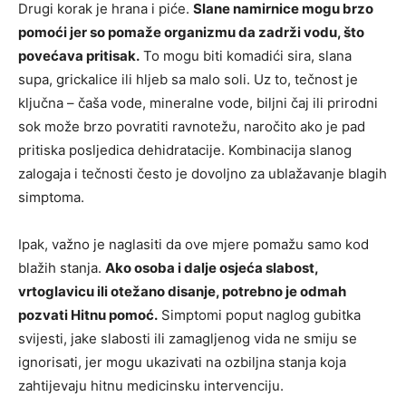
Drugi korak je hrana i piće.
Slane namirnice mogu brzo
pomoći jer so pomaže organizmu da zadrži vodu, što
povećava pritisak.
To mogu biti komadići sira, slana
supa, grickalice ili hljeb sa malo soli. Uz to, tečnost je
ključna – čaša vode, mineralne vode, biljni čaj ili prirodni
sok može brzo povratiti ravnotežu, naročito ako je pad
pritiska posljedica dehidratacije. Kombinacija slanog
zalogaja i tečnosti često je dovoljno za ublažavanje blagih
simptoma.
Ipak, važno je naglasiti da ove mjere pomažu samo kod
blažih stanja.
Ako osoba i dalje osjeća slabost,
vrtoglavicu ili otežano disanje, potrebno je odmah
pozvati Hitnu pomoć.
Simptomi poput naglog gubitka
svijesti, jake slabosti ili zamagljenog vida ne smiju se
ignorisati, jer mogu ukazivati na ozbiljna stanja koja
zahtijevaju hitnu medicinsku intervenciju.