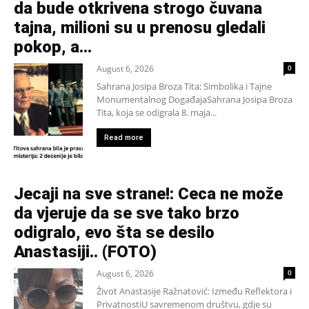
da bude otkrivena strogo čuvana
tajna, milioni su u prenosu gledali
pokop, a...
August 6, 2026
0
Sahrana Josipa Broza Tita: Simbolika i Tajne
Monumentalnog DogađajaSahrana Josipa Broza
Tita, koja se odigrala 8. maja...
Read more
Jecaji na sve strane!: Ceca ne može
da vjeruje da se sve tako brzo
odigralo, evo šta se desilo
Anastasiji.. (FOTO)
August 6, 2026
0
Život Anastasije Ražnatović: Između Reflektora i
PrivatnostiU savremenom društvu, gdje su