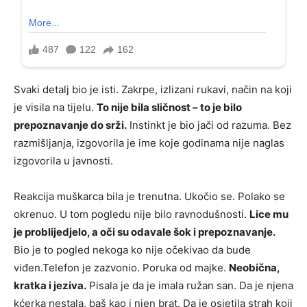
Svaki detalj bio je isti. Zakrpe, izlizani rukavi, način na koji
je visila na tijelu.
To nije bila sličnost – to je bilo
prepoznavanje do srži.
Instinkt je bio jači od razuma. Bez
razmišljanja, izgovorila je ime koje godinama nije naglas
izgovorila u javnosti.
Reakcija muškarca bila je trenutna. Ukočio se. Polako se
okrenuo. U tom pogledu nije bilo ravnodušnosti.
Lice mu
je problijedjelo, a oči su odavale šok i prepoznavanje.
Bio je to pogled nekoga ko nije očekivao da bude
viđen.Telefon je zazvonio. Poruka od majke.
Neobična,
kratka i jeziva.
Pisala je da je imala ružan san. Da je njena
kćerka nestala, baš kao i njen brat. Da je osjetila strah koji