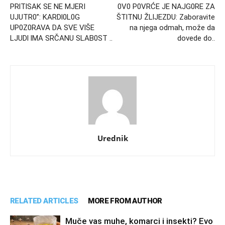
PRlTlSAK SE NE MJERI
0V0 P0VRĆE JE NAJG0RE ZA
UJUTR0”: KARDl0L0G
ŠTlTNU ŽLlJEZDU: Zaboravite
UP0Z0RAVA DA SVE VlŠE
na njega odmah, može da
LJUDl lMA SRČANU SLAB0ST ..
dovede do..
Urednik
RELATED ARTICLES
MORE FROM AUTHOR
Muče vas muhe, komarci i insekti? Evo