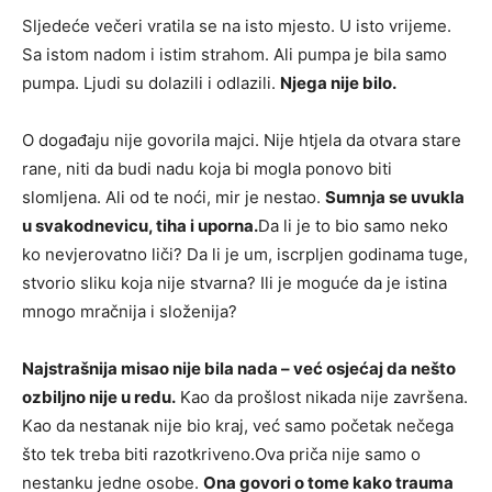
Sljedeće večeri vratila se na isto mjesto. U isto vrijeme.
Sa istom nadom i istim strahom. Ali pumpa je bila samo
pumpa. Ljudi su dolazili i odlazili.
Njega nije bilo.
O događaju nije govorila majci. Nije htjela da otvara stare
rane, niti da budi nadu koja bi mogla ponovo biti
slomljena. Ali od te noći, mir je nestao.
Sumnja se uvukla
u svakodnevicu, tiha i uporna.
Da li je to bio samo neko
ko nevjerovatno liči? Da li je um, iscrpljen godinama tuge,
stvorio sliku koja nije stvarna? Ili je moguće da je istina
mnogo mračnija i složenija?
Najstrašnija misao nije bila nada – već osjećaj da nešto
ozbiljno nije u redu.
Kao da prošlost nikada nije završena.
Kao da nestanak nije bio kraj, već samo početak nečega
što tek treba biti razotkriveno.Ova priča nije samo o
nestanku jedne osobe.
Ona govori o tome kako trauma