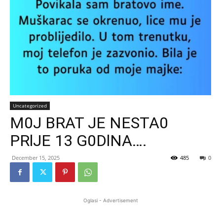
Uncategorized
M0J BRAT JE NESTA0
PRlJE 13 G0DlNA….
December 15, 2025
485
0
Oglasi - Advertisement