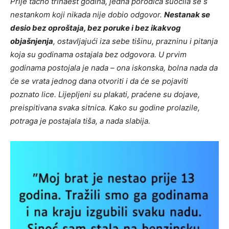
Prije tačno trinaest godina, jedna porodica suočila se s
nestankom koji nikada nije dobio odgovor.
Nestanak se
desio bez oproštaja, bez poruke i bez ikakvog
objašnjenja
, ostavljajući iza sebe tišinu, prazninu i pitanja
koja su godinama ostajala bez odgovora. U prvim
godinama postojala je nada – ona iskonska, bolna nada da
će se vrata jednog dana otvoriti i da će se pojaviti
poznato lice. Lijepljeni su plakati, praćene su dojave,
preispitivana svaka sitnica. Kako su godine prolazile,
potraga je postajala tiša, a nada slabija.