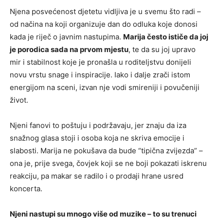
Njena posvećenost djetetu vidljiva je u svemu što radi –
od načina na koji organizuje dan do odluka koje donosi
kada je riječ o javnim nastupima.
Marija često ističe da joj
je porodica sada na prvom mjestu
, te da su joj upravo
mir i stabilnost koje je pronašla u roditeljstvu donijeli
novu vrstu snage i inspiracije. Iako i dalje zrači istom
energijom na sceni, izvan nje vodi smireniji i povučeniji
život.
Njeni fanovi to poštuju i podržavaju, jer znaju da iza
snažnog glasa stoji i osoba koja ne skriva emocije i
slabosti. Marija ne pokušava da bude “tipična zvijezda” –
ona je, prije svega, čovjek koji se ne boji pokazati iskrenu
reakciju, pa makar se radilo i o prodaji hrane usred
koncerta.
Njeni nastupi su mnogo više od muzike – to su trenuci