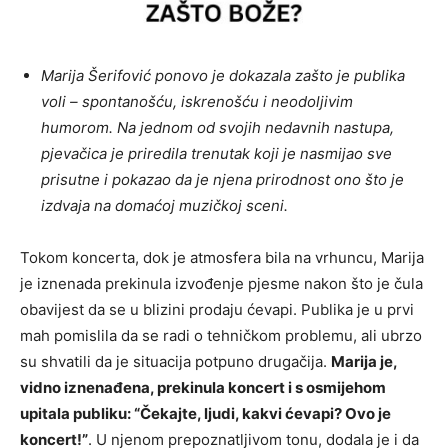
Marija Šerifović ponovo je dokazala zašto je publika
voli – spontanošću, iskrenošću i neodoljivim
humorom. Na jednom od svojih nedavnih nastupa,
pjevačica je priredila trenutak koji je nasmijao sve
prisutne i pokazao da je njena prirodnost ono što je
izdvaja na domaćoj muzičkoj sceni.
Tokom koncerta, dok je atmosfera bila na vrhuncu, Marija
je iznenada prekinula izvođenje pjesme nakon što je čula
obavijest da se u blizini prodaju ćevapi. Publika je u prvi
mah pomislila da se radi o tehničkom problemu, ali ubrzo
su shvatili da je situacija potpuno drugačija.
Marija je,
vidno iznenađena, prekinula koncert i s osmijehom
upitala publiku: “Čekajte, ljudi, kakvi ćevapi? Ovo je
koncert!”
. U njenom prepoznatljivom tonu, dodala je i da