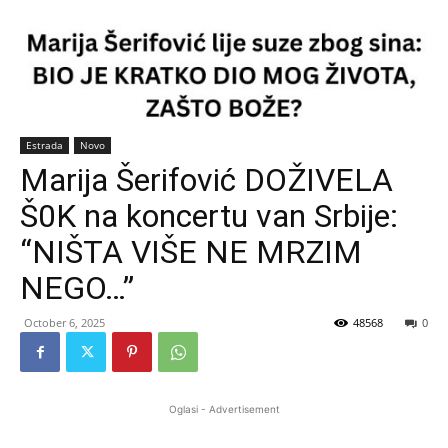
Estrada
Novo
Marija Šerifović DOŽIVELA
Š0K na koncertu van Srbije:
“NIŠTA VIŠE NE MRZIM
NEGO…”
October 6, 2025
48568
0
Oglasi - Advertisement