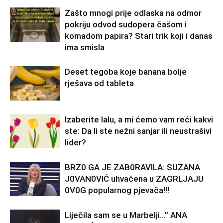
Zašto mnogi prije odlaska na odmor
pokriju odvod sudopera čašom i
komadom papira? Stari trik koji i danas
ima smisla
Deset tegoba koje banana bolje
rješava od tableta
Izaberite lalu, a mi ćemo vam reći kakvi
ste: Da li ste nežni sanjar ili neustrašivi
lider?
BRZ0 GA JE ZAB0RAVlLA: SUZANA
J0VAN0VIĆ uhvaćena u ZAGRLJAJU
0V0G popularnog pjevača!!!
Liječila sam se u Marbelji…” ANA