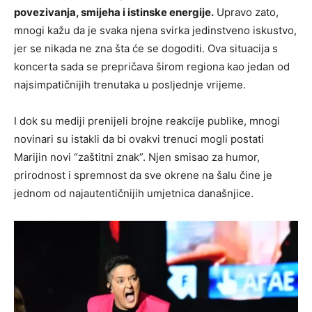
povezivanja, smijeha i istinske energije.
Upravo zato,
mnogi kažu da je svaka njena svirka jedinstveno iskustvo,
jer se nikada ne zna šta će se dogoditi. Ova situacija s
koncerta sada se prepričava širom regiona kao jedan od
najsimpatičnijih trenutaka u posljednje vrijeme.
I dok su mediji prenijeli brojne reakcije publike, mnogi
novinari su istakli da bi ovakvi trenuci mogli postati
Marijin novi “zaštitni znak”. Njen smisao za humor,
prirodnost i spremnost da sve okrene na šalu čine je
jednom od najautentičnijih umjetnica današnjice.