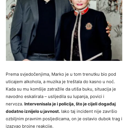
Prema svjedočenjima, Marko je u tom trenutku bio pod
uticajem alkohola, a muzika je treštala do kasno u noć.
Kada su mu komšije zatražile da utiša buku, situacija je
navodno eskalirala – uslijedila su lupanja, povici i
nervoza.
Intervenisala je i policija, što je cijeli događaj
dodatno iznijelo u javnost.
Iako taj incident nije završio
ozbiljnim pravnim posljedicama, on je ostavio dubok trag i
izazvao brojne reakcije.