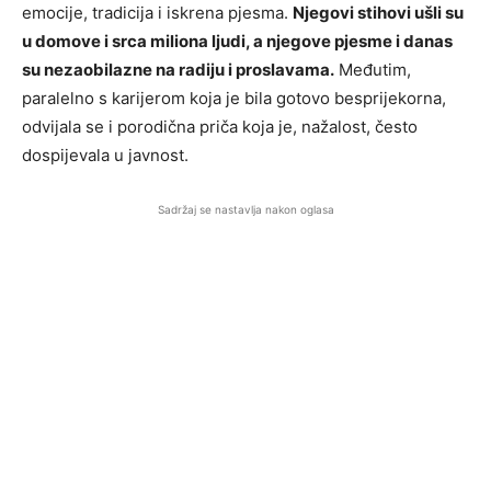
emocije, tradicija i iskrena pjesma.
Njegovi stihovi ušli su
u domove i srca miliona ljudi, a njegove pjesme i danas
su nezaobilazne na radiju i proslavama.
Međutim,
paralelno s karijerom koja je bila gotovo besprijekorna,
odvijala se i porodična priča koja je, nažalost, često
dospijevala u javnost.
Sadržaj se nastavlja nakon oglasa