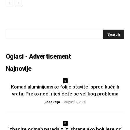
Oglasi - Advertisement
Najnovije
0
Komad aluminijumske folije stavite ispred kućnih
vrata: Preko noći riješićete se velikog problema
Redakcija
-
August 7, 2026
0
Izbacite odmah paradajz iz ishrane ako bolujete od