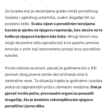
Za čovjeka koji je decenijama gradio imidž porodičnog
čovjeka i uglednog umjetnika, ovakvi događaji bili su
posebno teški.
Svaka vijest o porodičnim tenzijama
bacala je sjenku na njegovu reputaciju, bez obzira na to
koliko je njegova karijera bila čista.
Mnogi fanovi nisu
mogli da pomire sliku pjevača koji kroz pjesmu prenosi
emocije s onim koji istovremeno prolazi kroz porodične
sukobe.
Pored odnosa sa sinom, pjevač je godinama bio u žiži
javnosti zbog pravne borbe oko priznanja sina iz
vanbračne veze. Ta situacija trajala je godinama i postala
jedna od najpraćenijih priča u domaćim medijima.
Dok je
pjevač tvrdio jedno, pravosudni organi su presudili
drugačije, što je dodatno zakomplikovalo njegovu
porodičnu i javnu sliku.