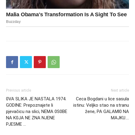
Previous article
Next article
0VA SLIKA JE NASTALA 1974.
Ceca Bogdani u lice sasula
GODINE: Prepoznajete li
istinu: Veljko stao na stranu
pjevačicu na slici, NEMA 0S0BE
žene, PA GALAMl0 NA
NA K0JA NE ZNA NJENE
MAJKU….
PJESME …