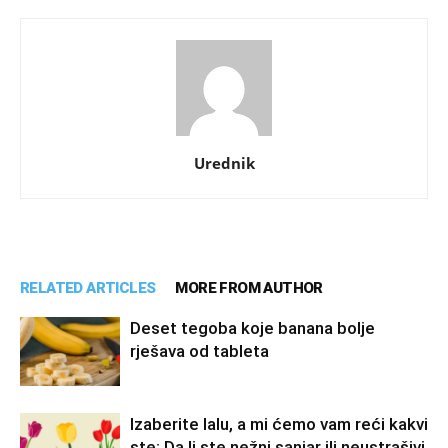
Urednik
RELATED ARTICLES
MORE FROM AUTHOR
Deset tegoba koje banana bolje
rješava od tableta
Izaberite lalu, a mi ćemo vam reći kakvi
ste: Da li ste nežni sanjar ili neustrašivi