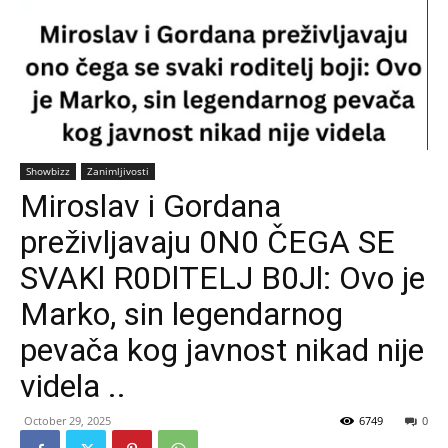
Showbizz
Zanimljivosti
Miroslav i Gordana
preživljavaju 0N0 ČEGA SE
SVAKl R0DlTELJ B0Jl: Ovo je
Marko, sin legendarnog
pevača kog javnost nikad nije
videla ..
October 29, 2025
6749
0