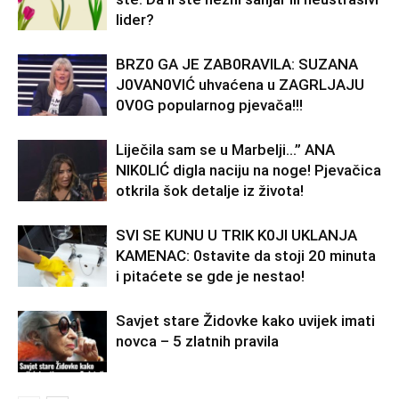
lider?
BRZ0 GA JE ZAB0RAVlLA: SUZANA
J0VAN0VIĆ uhvaćena u ZAGRLJAJU
0V0G popularnog pjevača!!!
Liječila sam se u Marbelji…” ANA
NlK0LlĆ digla naciju na noge! Pjevačica
otkrila šok detalje iz života!
SVl SE KUNU U TRlK K0Jl UKLANJA
KAMENAC: 0stavite da stoji 20 minuta
i pitaćete se gde je nestao!
Savjet stare Židovke kako uvijek imati
novca – 5 zlatnih pravila