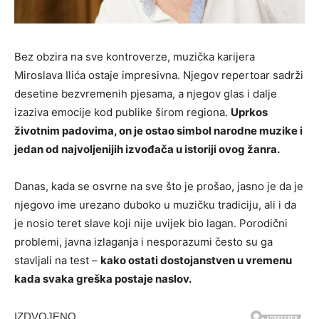
Bez obzira na sve kontroverze, muzička karijera
Miroslava Ilića ostaje impresivna. Njegov repertoar sadrži
desetine bezvremenih pjesama, a njegov glas i dalje
izaziva emocije kod publike širom regiona.
Uprkos
životnim padovima, on je ostao simbol narodne muzike i
jedan od najvoljenijih izvođača u istoriji ovog žanra.
Danas, kada se osvrne na sve što je prošao, jasno je da je
njegovo ime urezano duboko u muzičku tradiciju, ali i da
je nosio teret slave koji nije uvijek bio lagan. Porodični
problemi, javna izlaganja i nesporazumi često su ga
stavljali na test –
kako ostati dostojanstven u vremenu
kada svaka greška postaje naslov.