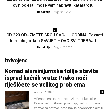
ovih bolesti, može vam napraviti katastrofu...
Redakcija
-
August 7, 2026
0
OD 220 ODUZMETE BROJ SVOJIH GODINA: Poznati
kardiolog otkrio SAVJET – OVO SVI TREBAJU...
Redakcija
-
August 7, 2026
Izdvojeno
Komad aluminijumske folije stavite
ispred kućnih vrata: Preko noći
riješićete se velikog problema
August 7, 2026
0
Višenamjenska Upotreba Aluminijske Folije u
DomaćinstvuAluminijska folija, često uzimana
zdravo za gotovo, predstavlja neophodan alat u