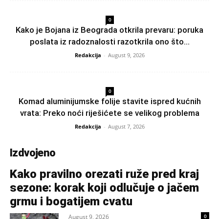
0
Kako je Bojana iz Beograda otkrila prevaru: poruka
poslata iz radoznalosti razotkrila ono što...
Redakcija
-
August 9, 2026
0
Komad aluminijumske folije stavite ispred kućnih
vrata: Preko noći riješićete se velikog problema
Redakcija
-
August 7, 2026
Izdvojeno
Kako pravilno orezati ruže pred kraj
sezone: korak koji odlučuje o jačem
grmu i bogatijem cvatu
August 9, 2026
0