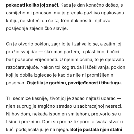
pokazati koliko joj znači.
Kada je dan konačno došao, s
osmijehom i ponosom mu je predala pažljivo upakovanu
kutiju, ne sluteći da će taj trenutak nositi i njihovo
posljednje zajedničko slavlje.
On je otvorio poklon, zagrlio je i zahvalio se, a zatim joj
pružio svoj dar — skroman parfem, u plastičnoj bočici
bez posebne vrijednosti. U njenim očima, to je djelovalo
razočaravajuće. Nakon tolikog truda i iščekivanja, poklon
koji je dobila izgledao je kao da nije ni promišljen ni
poseban.
Osjetila je gorčinu, povrijeđenost i tihu tugu.
Tri sedmice kasnije, život joj je zadao najteži udarac —
njen suprug je tragično stradao u saobraćajnoj nesreći.
Njihov dom, nekada ispunjen smijehom, pretvorio se u
tišinu i prazninu. Dani su prolazili sporo, a svaka stvar u
kući podsjećala ju je na njega.
Bol je postala njen stalni