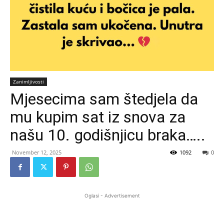
Zanimljivosti
Mjesecima sam štedjela da
mu kupim sat iz snova za
našu 10. godišnjicu braka…..
November 12, 2025
1092
0
Oglasi - Advertisement