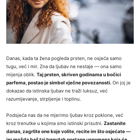
Danas, kada ta žena pogleda prsten, ne osjeća samo
tugu, već i mir. Zna da ljubav ne nestaje — ona samo
mijenja oblik.
Taj prsten, skriven godinama u bočici
parfema, postao je simbol vječne povezanosti.
On joj je
dokazao da istinska ljubav ne traži luksuz, već
razumijevanje, strpljenje i toplinu.
Podsjeća nas da ne mjerimo ljubav kroz poklone, već
kroz trenutke u kojima smo istinski prisutni.
Zastanite
danas, zagrlite one koje volite, recite im što osjećate —
jer možda baš taj trenutak postane uspomena koja će