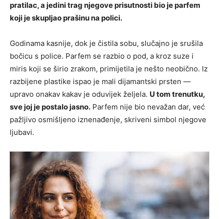
pratilac, a jedini trag njegove prisutnosti bio je parfem
koji je skupljao prašinu na polici.
Godinama kasnije, dok je čistila sobu, slučajno je srušila
bočicu s police. Parfem se razbio o pod, a kroz suze i
miris koji se širio zrakom, primijetila je nešto neobično. Iz
razbijene plastike ispao je mali dijamantski prsten —
upravo onakav kakav je oduvijek željela.
U tom trenutku,
sve joj je postalo jasno.
Parfem nije bio nevažan dar, već
pažljivo osmišljeno iznenađenje, skriveni simbol njegove
ljubavi.