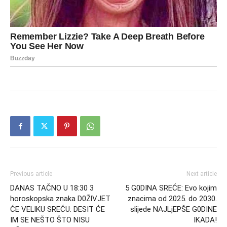
Previous article
Next article
DANAS TAČNO U 18:30 3
5 G0DINA SREĆE: Evo kojim
horoskopska znaka D0ŽlVJET
znacima od 2025. do 2030.
ĆE VELlKU SREĆU: DESIT ĆE
slijede NAJLjEPŠE G0DINE
IM SE NEŠTO ŠTO NISU
IKADA!