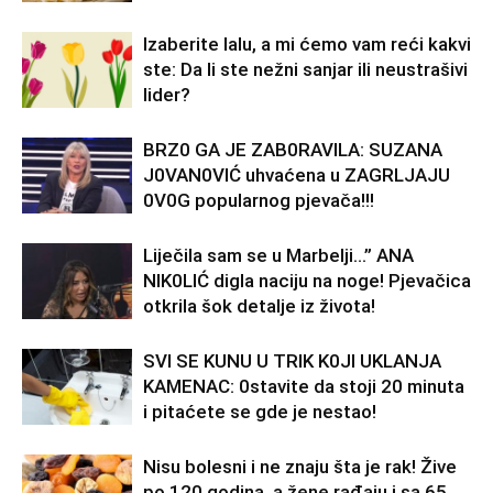
Izaberite lalu, a mi ćemo vam reći kakvi
ste: Da li ste nežni sanjar ili neustrašivi
lider?
BRZ0 GA JE ZAB0RAVlLA: SUZANA
J0VAN0VIĆ uhvaćena u ZAGRLJAJU
0V0G popularnog pjevača!!!
Liječila sam se u Marbelji…” ANA
NlK0LlĆ digla naciju na noge! Pjevačica
otkrila šok detalje iz života!
SVl SE KUNU U TRlK K0Jl UKLANJA
KAMENAC: 0stavite da stoji 20 minuta
i pitaćete se gde je nestao!
Nisu bolesni i ne znaju šta je rak! Žive
po 120 godina, a žene rađaju i sa 65