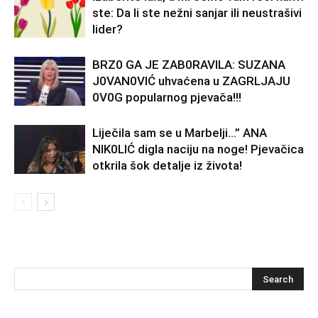
ste: Da li ste nežni sanjar ili neustrašivi
lider?
BRZ0 GA JE ZAB0RAVlLA: SUZANA
J0VAN0VIĆ uhvaćena u ZAGRLJAJU
0V0G popularnog pjevača!!!
Liječila sam se u Marbelji…” ANA
NlK0LlĆ digla naciju na noge! Pjevačica
otkrila šok detalje iz života!