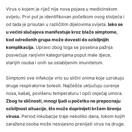
Virus o kojem je riječ nije nova pojava u medicinskom
svijetu. Prvi put je identifikovan početkom ovog stoljeća i
od tada je prisutan u različitim dijelovima svijeta.
Iako se
u većini slučajeva manifestuje kroz blaže simptome,
kod određenih grupa može dovesti do ozbiljnijih
komplikacija.
Upravo zbog toga se posebna pažnja
posvećuje ranjivim kategorijama poput male djece,
starijih osoba i onih sa oslabljenim imunitetom.
Simptomi ove infekcije vrlo su slični onima koje uzrokuju
druge respiratorne bolesti. Najčešće uključuju curenje
nosa, kašalj, povišenu temperaturu i opći osjećaj umora.
Zbog te sličnosti, mnogi ljudi u početku ne prepoznaju
ozbiljnost situacije, što može doprinijeti bržem širenju
virusa.
Period inkubacije traje nekoliko dana, tokom kojih
zaražena osoba može nesvjesno prenijeti virus na druge.