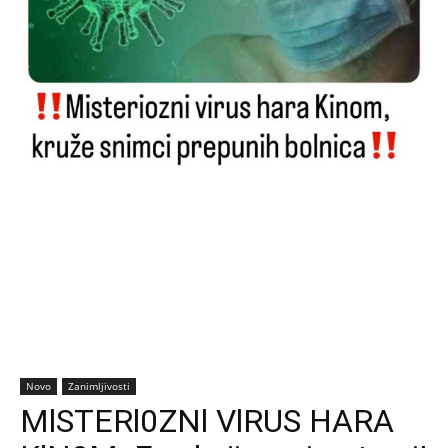
Novo
Zanimljivosti
MlSTERl0ZNl VlRUS HARA