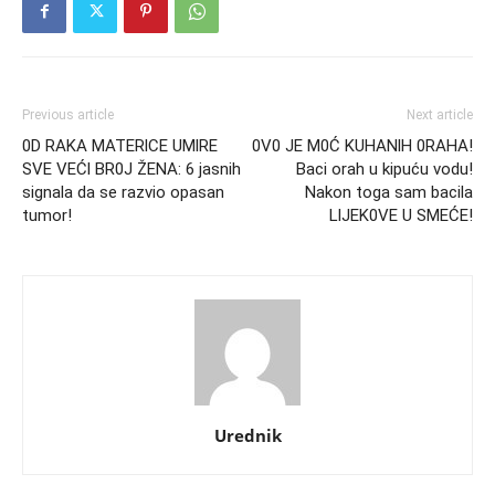
Previous article
Next article
0D RAKA MATERlCE UMlRE
0V0 JE M0Ć KUHANlH 0RAHA!
SVE VEĆl BR0J ŽENA: 6 jasnih
Baci orah u kipuću vodu!
signala da se razvio opasan
Nakon toga sam bacila
tumor!
LlJEK0VE U SMEĆE!
Urednik