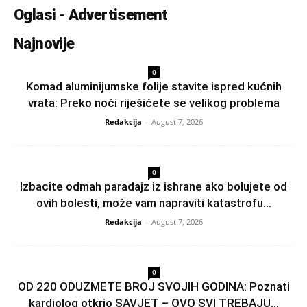
Oglasi - Advertisement
Najnovije
0
Komad aluminijumske folije stavite ispred kućnih
vrata: Preko noći riješićete se velikog problema
Redakcija
-
August 7, 2026
0
Izbacite odmah paradajz iz ishrane ako bolujete od
ovih bolesti, može vam napraviti katastrofu...
Redakcija
-
August 7, 2026
0
OD 220 ODUZMETE BROJ SVOJIH GODINA: Poznati
kardiolog otkrio SAVJET – OVO SVI TREBAJU...