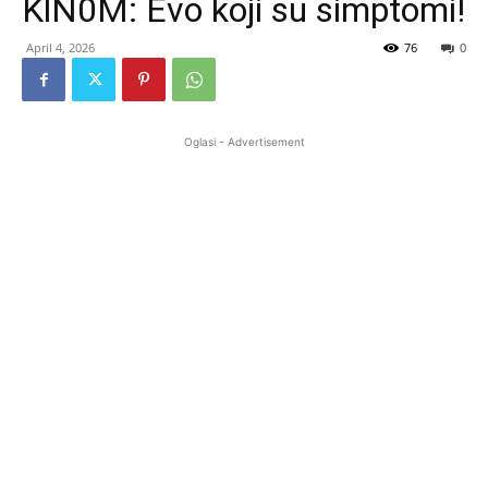
KlN0M: Evo koji su simptomi!
April 4, 2026
76
0
Oglasi - Advertisement