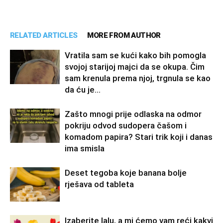
RELATED ARTICLES
MORE FROM AUTHOR
Vratila sam se kući kako bih pomogla
svojoj starijoj majci da se okupa. Čim
sam krenula prema njoj, trgnula se kao
da ću je...
Zašto mnogi prije odlaska na odmor
pokriju odvod sudopera čašom i
komadom papira? Stari trik koji i danas
ima smisla
Deset tegoba koje banana bolje
rješava od tableta
Izaberite lalu, a mi ćemo vam reći kakvi