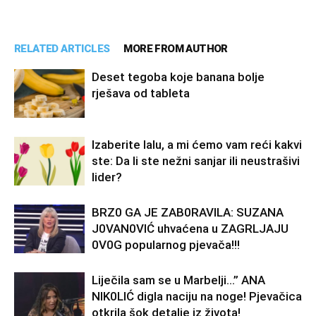
RELATED ARTICLES
MORE FROM AUTHOR
Deset tegoba koje banana bolje
rješava od tableta
Izaberite lalu, a mi ćemo vam reći kakvi
ste: Da li ste nežni sanjar ili neustrašivi
lider?
BRZ0 GA JE ZAB0RAVlLA: SUZANA
J0VAN0VIĆ uhvaćena u ZAGRLJAJU
0V0G popularnog pjevača!!!
Liječila sam se u Marbelji…” ANA
NlK0LlĆ digla naciju na noge! Pjevačica
otkrila šok detalje iz života!