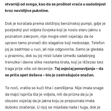
stvarniji od svega, kao da se prošlost vraća u sadašnjost
kroz nevidljive pukotine.
Dok je koračala prema obližnjoj benzinskoj pumpi, gdje je
posljednji put vidjela čovjeka koji je nosio staru jaknu s
poznatom zakrpom, nije mogla oteti osjećaju da će
upravo tamo pronaći dio slagalice koji nedostaje. Telefon
joj je zadrhtao u ruci, ali nije odgovorila. Samo je gledala
u prazninu, dok su joj misli lutale između sadašnjeg
trenutka i davne slike nestanka brata, koji je iščezao bez
traga prije više od decenije.
Taj osjećaj ponavljanja – da
se priča opet dešava – bio je zastrašujuće snažan.
Te noći, vratila se kući tiha i zamišljena. Nije imala snage
da majci ispriča šta je vidjela, niti da prizna da ju je
obuzeo osjećaj da je jakna koju je prepoznala imala
duboko značenje. U njoj se miješala nada i tuga, dok je