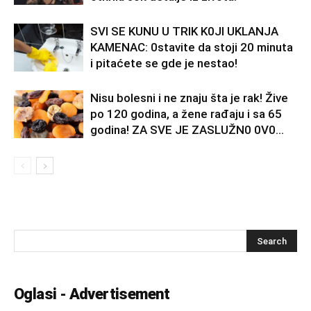
SVl SE KUNU U TRlK K0Jl UKLANJA
KAMENAC: 0stavite da stoji 20 minuta
i pitaćete se gde je nestao!
Nisu bolesni i ne znaju šta je rak! Žive
po 120 godina, a žene rađaju i sa 65
godina! ZA SVE JE ZASLUŽN0 0V0...
Oglasi - Advertisement