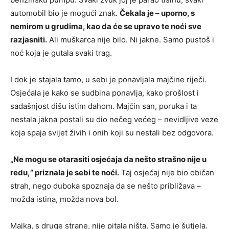
automobil bio je mogući znak.
Čekala je – uporno, s
nemirom u grudima, kao da će se upravo te noći sve
razjasniti.
Ali muškarca nije bilo. Ni jakne. Samo pustoš i
noć koja je gutala svaki trag.
I dok je stajala tamo, u sebi je ponavljala majčine riječi.
Osjećala je kako se sudbina ponavlja, kako prošlost i
sadašnjost dišu istim dahom. Majčin san, poruka i ta
nestala jakna postali su dio nečeg većeg – nevidljive veze
koja spaja svijet živih i onih koji su nestali bez odgovora.
„Ne mogu se otarasiti osjećaja da nešto strašno nije u
redu,“ priznala je sebi te noći.
Taj osjećaj nije bio običan
strah, nego duboka spoznaja da se nešto približava –
možda istina, možda nova bol.
Majka, s druge strane, nije pitala ništa. Samo je šutjela.