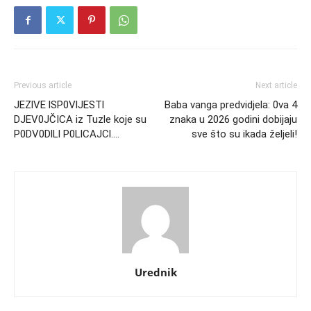
Previous article
Next article
JEZlVE lSP0VlJESTl
Baba vanga predvidjela: 0va 4
DJEV0JČICA iz Tuzle koje su
znaka u 2026 godini dobijaju
P0DV0DlLl P0LlCAJCl….
sve što su ikada željeli!
Urednik