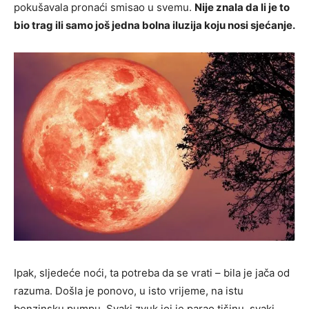
pokušavala pronaći smisao u svemu.
Nije znala da li je to
bio trag ili samo još jedna bolna iluzija koju nosi sjećanje.
Ipak, sljedeće noći, ta potreba da se vrati – bila je jača od
razuma. Došla je ponovo, u isto vrijeme, na istu
benzinsku pumpu. Svaki zvuk joj je parao tišinu, svaki