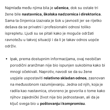
Najmlađa među njima bila je
učenica
, dok su ostale tri
žene bile
nastavnica, školska nadzornica i direktorica
.
Sama ta činjenica izazvala je šok u javnosti jer se rijetko
dešava da se privatni i profesionalni odnosi toliko
isprepletu. Ljudi su se pitali kako je moguće održati
ravnotežu u takvoj situaciji i da li je takav odnos uopće
održiv.
Ipak, prema dostupnim informacijama, ovaj neobičan
porodični aranžman nije bio ispunjen sukobima kako bi
mnogi očekivali. Naprotiv, navodi se da su žene
uspjele uspostaviti
relativno skladan odnos
, zasnovan
na međusobnom razumijevanju. Jedna od njih, koja je
radila kao nastavnica, otvoreno je govorila o tome kako
njihov zajednički život nije bio jednostavan, ali da je
ključ svega bio u
poštovanju i kompromisu
.