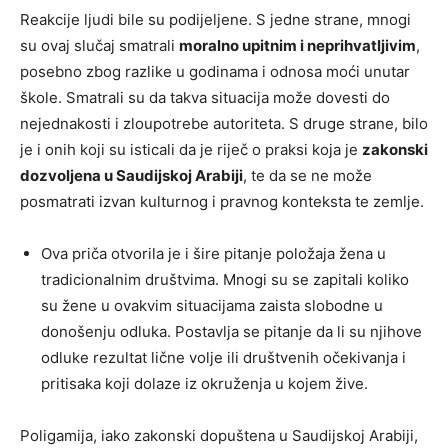
Reakcije ljudi bile su podijeljene. S jedne strane, mnogi
su ovaj slučaj smatrali
moralno upitnim i neprihvatljivim
,
posebno zbog razlike u godinama i odnosa moći unutar
škole. Smatrali su da takva situacija može dovesti do
nejednakosti i zloupotrebe autoriteta. S druge strane, bilo
je i onih koji su isticali da je riječ o praksi koja je
zakonski
dozvoljena u Saudijskoj Arabiji
, te da se ne može
posmatrati izvan kulturnog i pravnog konteksta te zemlje.
Ova priča otvorila je i šire pitanje položaja žena u
tradicionalnim društvima. Mnogi su se zapitali koliko
su žene u ovakvim situacijama zaista slobodne u
donošenju odluka. Postavlja se pitanje da li su njihove
odluke rezultat lične volje ili društvenih očekivanja i
pritisaka koji dolaze iz okruženja u kojem žive.
Poligamija, iako zakonski dopuštena u Saudijskoj Arabiji,