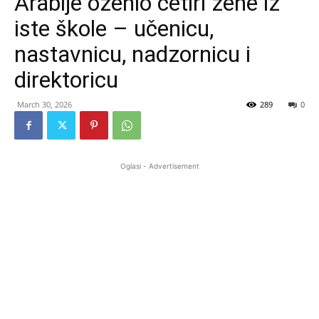
Arabije oženio četiri žene iz
iste škole – učenicu,
nastavnicu, nadzornicu i
direktoricu
March 30, 2026
289
0
Oglasi - Advertisement