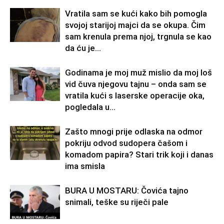
Vratila sam se kući kako bih pomogla
svojoj starijoj majci da se okupa. Čim
sam krenula prema njoj, trgnula se kao
da ću je...
Godinama je moj muž mislio da moj loš
vid čuva njegovu tajnu – onda sam se
vratila kući s laserske operacije oka,
pogledala u...
Zašto mnogi prije odlaska na odmor
pokriju odvod sudopera čašom i
komadom papira? Stari trik koji i danas
ima smisla
BURA U MOSTARU: Čovića tajno
snimali, teške su riječi pale