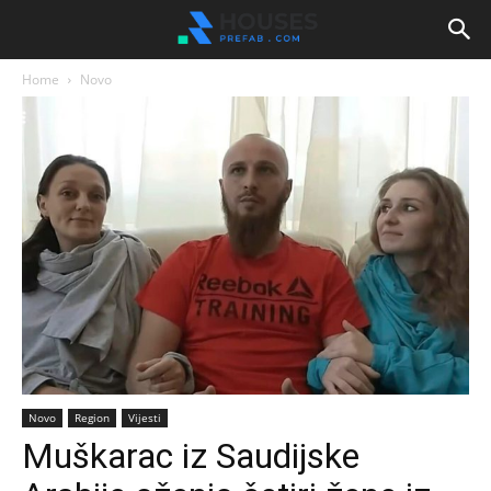
Home
Novo
Novo
Region
Vijesti
Muškarac iz Saudijske