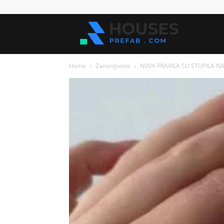
Kuće
Home
Zanimljivosti
N0VA PRAVlLA SU STUPILA NA 
za
sve