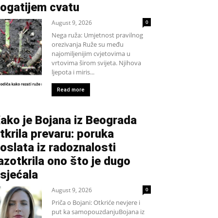
ogatijem cvatu
August 9, 2026
0
Nega ruža: Umjetnost pravilnog
orezivanja Ruže su među
najomiljenijim cvjetovima u
vrtovima širom svijeta. Njihova
ljepota i miris...
Read more
ako je Bojana iz Beograda
tkrila prevaru: poruka
oslata iz radoznalosti
azotkrila ono što je dugo
sjećala
August 9, 2026
0
Priča o Bojani: Otkriće nevjere i
put ka samopouzdanjuBojana iz