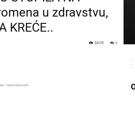
romena u zdravstvu,
 KREĆE..
53175
0
O
asi - Advertisement