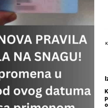
K
I
K
p
o