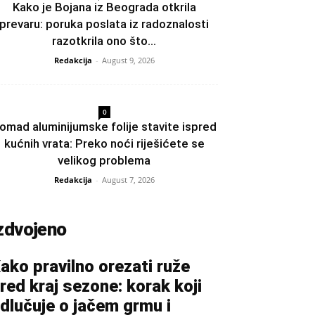
Kako je Bojana iz Beograda otkrila
prevaru: poruka poslata iz radoznalosti
razotkrila ono što...
Redakcija
-
August 9, 2026
0
omad aluminijumske folije stavite ispred
kućnih vrata: Preko noći riješićete se
velikog problema
Redakcija
-
August 7, 2026
zdvojeno
ako pravilno orezati ruže
red kraj sezone: korak koji
dlučuje o jačem grmu i