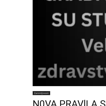
Zanimljivosti
N0VA PRAVlLA S