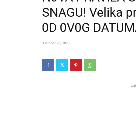
SNAGU! Velika p
0D 0V0G DATUMA
October 28, 2025
Ogl