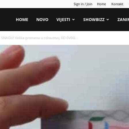
Sign in / Join
Home
Kontakt
HOME
NOVO
VIJESTI
SHOWBIZZ
ZANI
SNAGU! Velika promena u zdravstvu, 0D 0V0G...