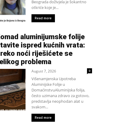
Beograda doživjela je šokantno
otkriće koje je...
Read more
omad aluminijumske folije
tavite ispred kućnih vrata:
reko noći riješićete se
elikog problema
August 7, 2026
0
Višenamjenska Upotreba
Aluminijske Folije u
DomaćinstvuAluminijska folija,
često uzimana zdravo za gotovo,
predstavlja neophodan alat u
svakom...
Read more