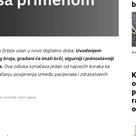
b
Srbije ulazi u novo digitalno doba.
Uvođenjem
roja, građani će imati brži, sigurniji i jednostavniji
a.
Ova odluka označava jedan od najvećih koraka ka
K
jačanju povjerenja između pacijenata i zdravstvenih
o
p
se nastavlja nakon oglasa
r
o