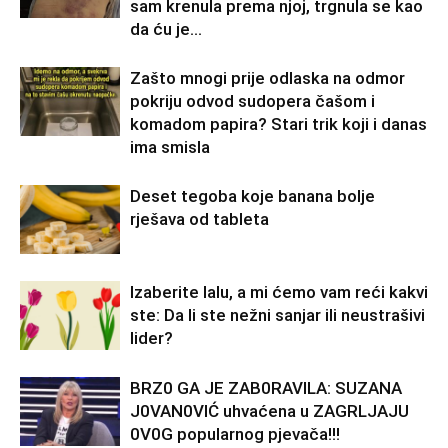
sam krenula prema njoj, trgnula se kao
da ću je...
Zašto mnogi prije odlaska na odmor
pokriju odvod sudopera čašom i
komadom papira? Stari trik koji i danas
ima smisla
Deset tegoba koje banana bolje
rješava od tableta
Izaberite lalu, a mi ćemo vam reći kakvi
ste: Da li ste nežni sanjar ili neustrašivi
lider?
BRZ0 GA JE ZAB0RAVlLA: SUZANA
J0VAN0VIĆ uhvaćena u ZAGRLJAJU
0V0G popularnog pjevača!!!