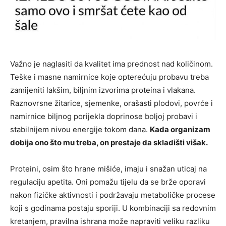
Važno je naglasiti da kvalitet ima prednost nad količinom.
Teške i masne namirnice koje opterećuju probavu treba
zamijeniti lakšim, biljnim izvorima proteina i vlakana.
Raznovrsne žitarice, sjemenke, orašasti plodovi, povrće i
namirnice biljnog porijekla doprinose boljoj probavi i
stabilnijem nivou energije tokom dana.
Kada organizam
dobija ono što mu treba, on prestaje da skladišti višak.
Proteini, osim što hrane mišiće, imaju i snažan uticaj na
regulaciju apetita. Oni pomažu tijelu da se brže oporavi
nakon fizičke aktivnosti i podržavaju metaboličke procese
koji s godinama postaju sporiji. U kombinaciji sa redovnim
kretanjem, pravilna ishrana može napraviti veliku razliku