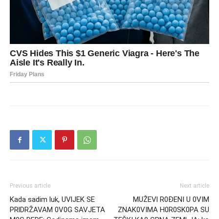
Previous article
Next article
Kada sadim luk, UVlJEK SE
MUŽEVl R0ĐENI U 0VIM
PRlDRŽAVAM 0V0G SAVJETA
ZNAK0VIMA H0R0SK0PA SU