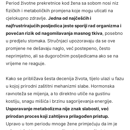
Period životne prekretnice kod žena sa sobom nosi niz
fizičkih i metaboličkih promjena koje mogu uticati na
cjelokupno zdravlje.
Jedna od najčešćih i
najfrustrirajućih posljedica jeste sporiji rad organizma i
povećan rizik od nagomilavanja masnog tkiva
, posebno
u predjelu stomaka. Stručnjaci upozoravaju da se ove
promjene ne dešavaju naglo, već postepeno, često
neprimjetno, ali sa dugoročnim posljedicama ako se na
vrijeme ne reaguje.
Kako se približava šesta decenija života, tijelo ulazi u fazu
u kojoj prirodni zaštitni mehanizmi slabe. Hormonska
ravnoteža se mijenja, a to direktno utiče na gustinu
kostiju, snagu mišića i brzinu sagorijevanja energije.
Usporavanje metabolizma nije znak slabosti, već
prirodan proces koji zahtijeva prilagođen pristup.
Upravo u tom periodu mnoge žene primjećuju da im je