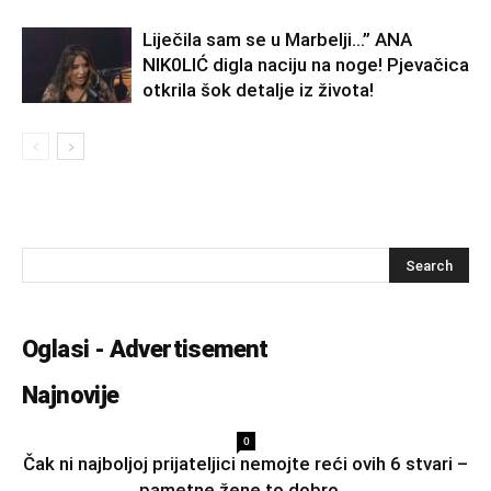
Liječila sam se u Marbelji…” ANA
NlK0LlĆ digla naciju na noge! Pjevačica
otkrila šok detalje iz života!
Oglasi - Advertisement
Najnovije
0
Čak ni najboljoj prijateljici nemojte reći ovih 6 stvari –
pametne žene to dobro...