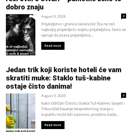
dobro znaju
August 9, 2026
0
Prijateljstvo i granice iskrenosti: Šta ne reći
najboljoj prijateljiciU svijetu prijateljstva, često se
vjeruje da prava prijateljstva...
Read more
Jedan trik koji koriste hoteli će vam
skratiti muke: Staklo tuš-kabine
ostaje čisto danima!
August 9, 2026
0
Kako Održati Čistoću Stakla Tuš-Kabine: Savjeti i
TrikoviOdržavanje besprekornog stanja u
kupatilu može biti izazovno, posebno kada...
Read more