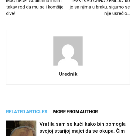
M0G DEDE: Godinama imam
TEŠKI KA0 CRNA ZEMLJA: ko
takav rod da mu se i komšije
je sa njima u braku, sigurno se
dive!
nije usrećio…
Urednik
RELATED ARTICLES
MORE FROM AUTHOR
Vratila sam se kući kako bih pomogla
svojoj starijoj majci da se okupa. Čim