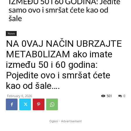
Novo
NA 0VAJ NAČlN UBRZAJTE
METAB0LlZAM ako imate
između 50 i 60 godina:
Pojedite ovo i smršat ćete
kao od šale….
February 6, 2026
501
0
Oglasi - Advertisement