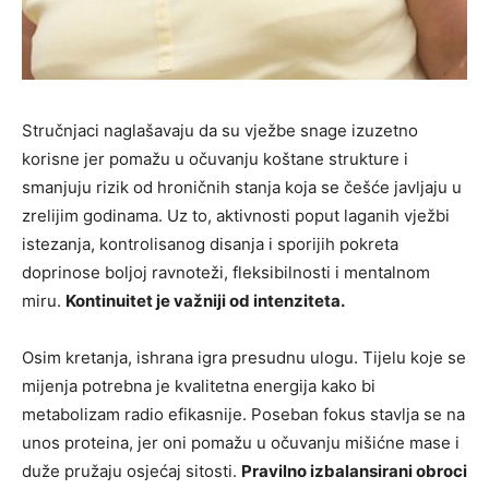
Stručnjaci naglašavaju da su vježbe snage izuzetno
korisne jer pomažu u očuvanju koštane strukture i
smanjuju rizik od hroničnih stanja koja se češće javljaju u
zrelijim godinama. Uz to, aktivnosti poput laganih vježbi
istezanja, kontrolisanog disanja i sporijih pokreta
doprinose boljoj ravnoteži, fleksibilnosti i mentalnom
miru.
Kontinuitet je važniji od intenziteta.
Osim kretanja, ishrana igra presudnu ulogu. Tijelu koje se
mijenja potrebna je kvalitetna energija kako bi
metabolizam radio efikasnije. Poseban fokus stavlja se na
unos proteina, jer oni pomažu u očuvanju mišićne mase i
duže pružaju osjećaj sitosti.
Pravilno izbalansirani obroci