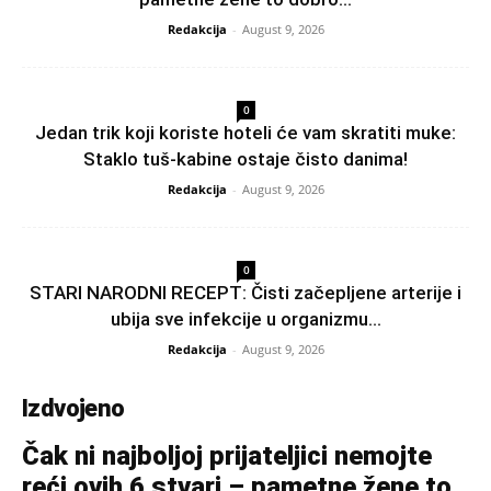
Redakcija
-
August 9, 2026
0
Jedan trik koji koriste hoteli će vam skratiti muke:
Staklo tuš-kabine ostaje čisto danima!
Redakcija
-
August 9, 2026
0
STARI NARODNI RECEPT: Čisti začepljene arterije i
ubija sve infekcije u organizmu…
Redakcija
-
August 9, 2026
Izdvojeno
Čak ni najboljoj prijateljici nemojte
reći ovih 6 stvari – pametne žene to