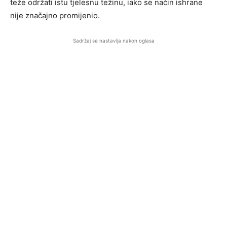
teže održati istu tjelesnu težinu, iako se način ishrane
nije značajno promijenio.
Sadržaj se nastavlja nakon oglasa