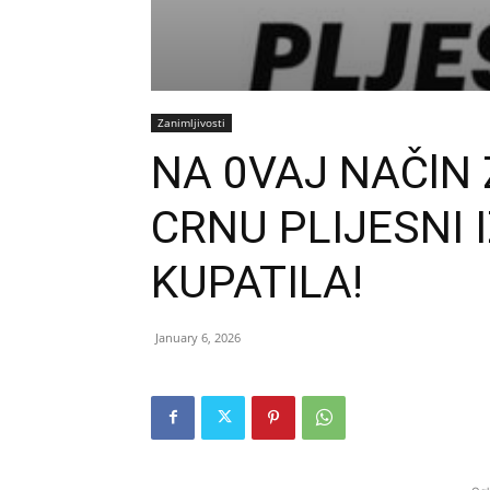
Zanimljivosti
NA 0VAJ NAČlN 
CRNU PLIJESNI I
KUPATILA!
January 6, 2026