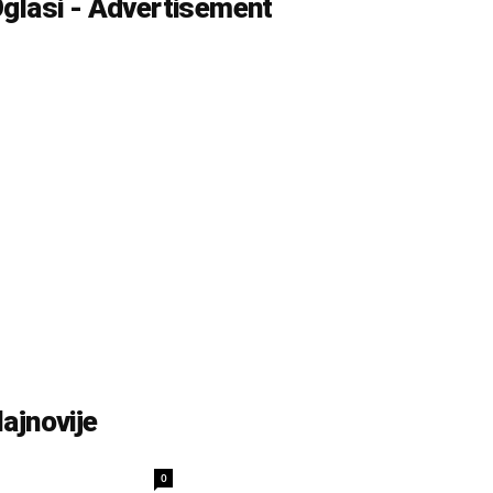
glasi - Advertisement
ajnovije
0