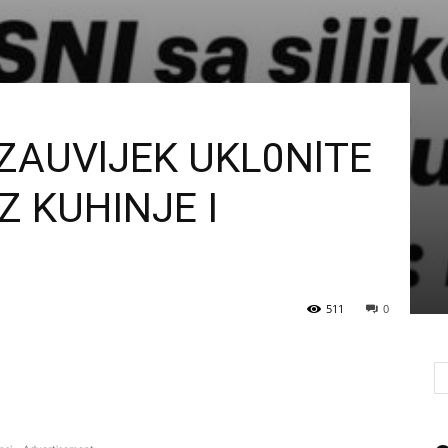
ZAUVlJEK UKL0NlTE
Z KUHINJE I
511
0