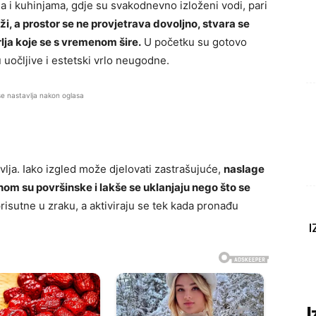
a i kuhinjama, gdje su svakodnevno izloženi vodi, pari
i, a prostor se ne provjetrava dovoljno, stvara se
ja koje se s vremenom šire.
U početku su gotovo
 uočljive i estetski vrlo neugodne.
se nastavlja nakon oglasa
lja. Iako izgled može djelovati zastrašujuće,
naslage
nom su površinske i lakše se uklanjaju nego što se
risutne u zraku, a aktiviraju se tek kada pronađu
I
I