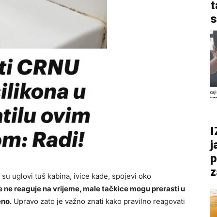
t
s
I
j
p
z
su uglovi tuš kabina, ivice kade, spojevi oko
e ne reaguje na vrijeme, male tačkice mogu prerasti u
eno.
Upravo zato je važno znati kako pravilno reagovati