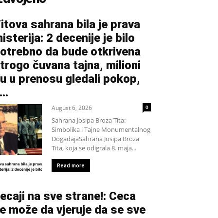
itova sahrana bila je prava
isterija: 2 decenije je bilo
otrebno da bude otkrivena
trogo čuvana tajna, milioni
u u prenosu gledali pokop,
...
August 6, 2026
0
Sahrana Josipa Broza Tita:
Simbolika i Tajne Monumentalnog
DogađajaSahrana Josipa Broza
Tita, koja se odigrala 8. maja...
Read more
ecaji na sve strane!: Ceca
e može da vjeruje da se sve