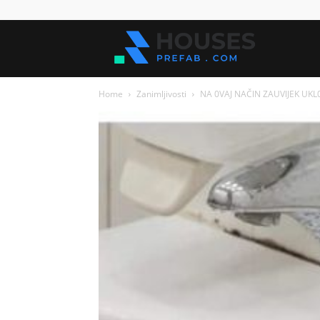
Kuće
Home
Zanimljivosti
NA 0VAJ NAČlN ZAUVlJEK UKL0
za
sve