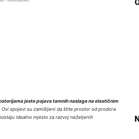
O
asi - Advertisement
storijama jeste pojava tamnih naslaga na elastičnim
.
Ovi spojevi su zamišljeni da štite prostor od prodora
 postaju idealno mjesto za razvoj neželjenih
N