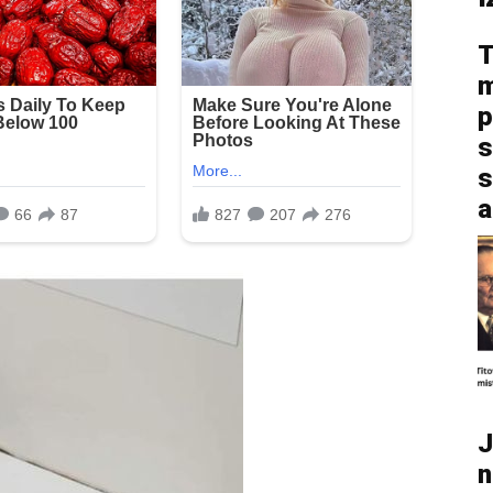
T
m
p
s
s
a
J
n