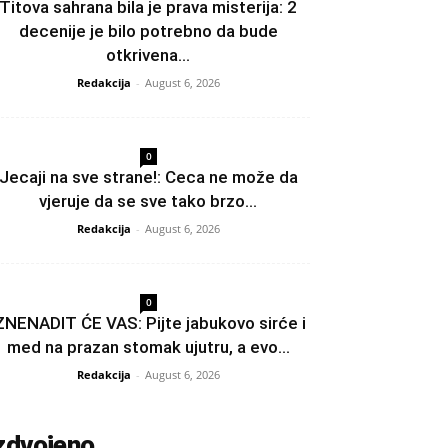
Titova sahrana bila je prava misterija: 2
decenije je bilo potrebno da bude
otkrivena...
Redakcija
-
August 6, 2026
0
Jecaji na sve strane!: Ceca ne može da
vjeruje da se sve tako brzo...
Redakcija
-
August 6, 2026
0
ZNENADIT ĆE VAS: Pijte jabukovo sirće i
med na prazan stomak ujutru, a evo...
Redakcija
-
August 6, 2026
zdvojeno