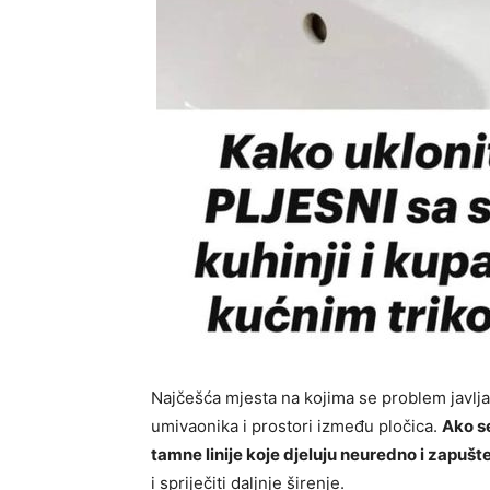
Najčešća mjesta na kojima se problem javlja 
umivaonika i prostori između pločica.
Ako s
tamne linije koje djeluju neuredno i zapušt
i spriječiti daljnje širenje.