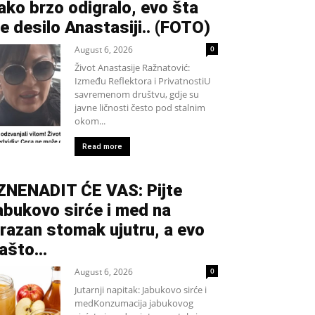
ako brzo odigralo, evo šta
e desilo Anastasiji.. (FOTO)
August 6, 2026
0
Život Anastasije Ražnatović:
Između Reflektora i PrivatnostiU
savremenom društvu, gdje su
javne ličnosti često pod stalnim
okom...
Read more
ZNENADIT ĆE VAS: Pijte
abukovo sirće i med na
razan stomak ujutru, a evo
ašto…
August 6, 2026
0
Jutarnji napitak: Jabukovo sirće i
medKonzumacija jabukovog