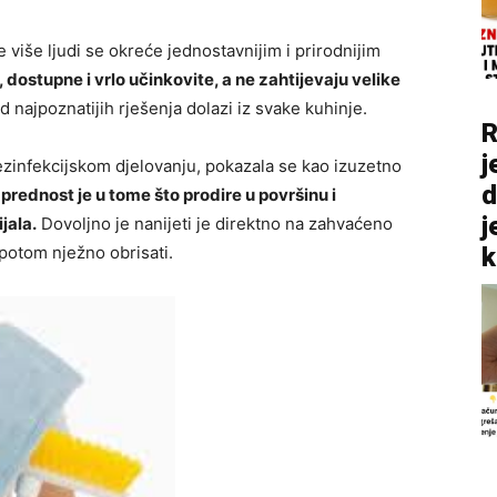
više ljudi se okreće jednostavnijim i prirodnijim
dostupne i vrlo učinkovite, a ne zahtijevaju velike
 najpoznatijih rješenja dolazi iz svake kuhinje.
R
j
ezinfekcijskom djelovanju, pokazala se kao izuzetno
d
prednost je u tome što prodire u površinu i
j
jala.
Dovoljno je nanijeti je direktno na zahvaćeno
k
 potom nježno obrisati.