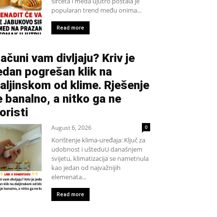
sirćeta i meda ujutro postala je
popularan trend među onima...
Read more
ačuni vam divljaju? Kriv je
edan pogrešan klik na
aljinskom od klime. Rješenje
e banalno, a nitko ga ne
oristi
August 6, 2026
0
Korištenje klima-uređaja: Ključ za
udobnost i ušteduU današnjem
svijetu, klimatizacija se nametnula
kao jedan od najvažnijih
elemenata...
Read more