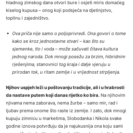
hladnog zimskog dana otvori bure i osjeti miris domaćeg
kiselog kupusa – onog koji podsjeća na djetinjstvo,
toplinu i zajedništvo.
Ova priča nije samo o poljoprivredi. Ona govori o tome
kako se kroz jednostavne stvari – kao što su
sjemenke, tlo i voda – može sačuvati čitava kultura
jednog naroda. Dok mnogi posežu za brzim, hibridnim
rješenjima, stanovnici tog kraja i dalje vjeruju u
prirodan tok, u ritam zemlje i u vrijednost strpljenja.
Njihov uspjeh leži u poštovanju tradicije, ali i u hrabrosti
da nastave putem koji danas rijetko ko bira.
Na njihovim
njivama nema zaborava, nema žurbe – samo mir, rad i
ljubav prema onome što raste iz zemlje. I zato, dok mnogi
kupuju zimnicu u marketima, Slobodanka i Nikola svake
godine iznova potvrđuju da je najukusnija ona koju sami