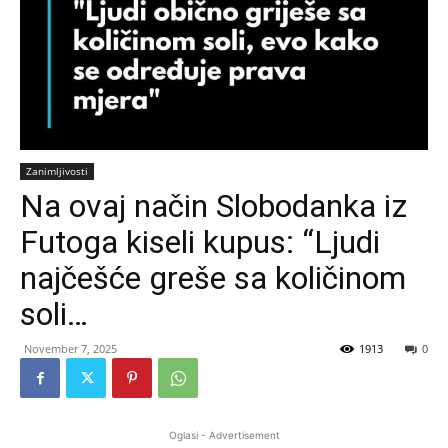
Zanimljivosti
Na ovaj način Slobodanka iz
Futoga kiseli kupus: “Ljudi
najčešće greše sa količinom
soli…
November 7, 2025
1913
0
Oglasi - Advertisement