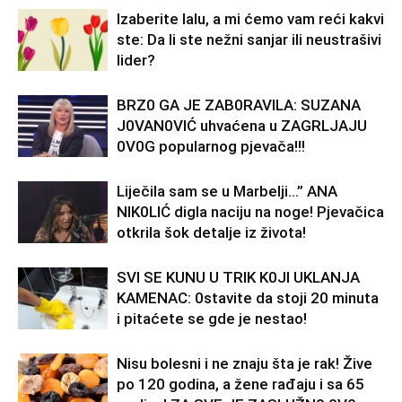
Izaberite lalu, a mi ćemo vam reći kakvi
ste: Da li ste nežni sanjar ili neustrašivi
lider?
BRZ0 GA JE ZAB0RAVlLA: SUZANA
J0VAN0VIĆ uhvaćena u ZAGRLJAJU
0V0G popularnog pjevača!!!
Liječila sam se u Marbelji…” ANA
NlK0LlĆ digla naciju na noge! Pjevačica
otkrila šok detalje iz života!
SVl SE KUNU U TRlK K0Jl UKLANJA
KAMENAC: 0stavite da stoji 20 minuta
i pitaćete se gde je nestao!
Nisu bolesni i ne znaju šta je rak! Žive
po 120 godina, a žene rađaju i sa 65