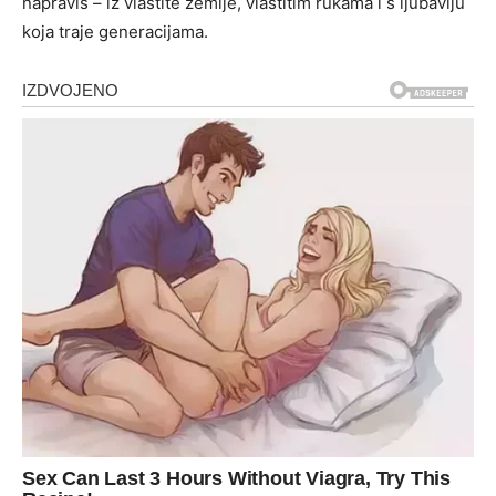
napraviš – iz vlastite zemlje, vlastitim rukama i s ljubavlju
koja traje generacijama.