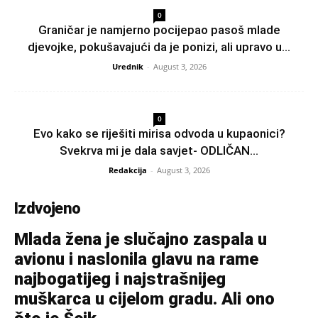
0
Graničar je namjerno pocijepao pasoš mlade
djevojke, pokušavajući da je ponizi, ali upravo u...
Urednik
-
August 3, 2026
0
Evo kako se riješiti mirisa odvoda u kupaonici?
Svekrva mi je dala savjet- ODLIČAN...
Redakcija
-
August 3, 2026
Izdvojeno
Mlada žena je slučajno zaspala u
avionu i naslonila glavu na rame
najbogatijeg i najstrašnijeg
muškarca u cijelom gradu. Ali ono