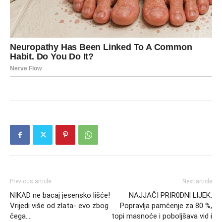
Previous article
Next article
NIKAD ne bacaj jesensko lišće!
NAJJAČI PRIR0DNl LlJEK:
Vrijedi više od zlata- evo zbog
Popravlja pamćenje za 80 %,
čega….
topi masnoće i poboljšava vid i