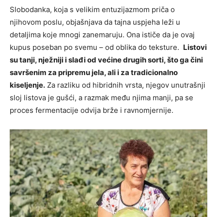
Slobodanka, koja s velikim entuzijazmom priča o
njihovom poslu, objašnjava da tajna uspjeha leži u
detaljima koje mnogi zanemaruju. Ona ističe da je ovaj
kupus poseban po svemu – od oblika do teksture.
Listovi
su tanji, nježniji i slađi od većine drugih sorti, što ga čini
savršenim za pripremu jela, ali i za tradicionalno
kiseljenje.
Za razliku od hibridnih vrsta, njegov unutrašnji
sloj listova je gušći, a razmak među njima manji, pa se
proces fermentacije odvija brže i ravnomjernije.