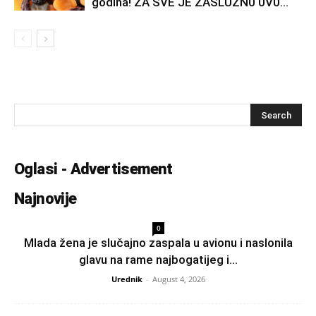
godina! ZA SVE JE ZASLUŽN0 0V0...
Oglasi - Advertisement
Najnovije
0
Mlada žena je slučajno zaspala u avionu i naslonila
glavu na rame najbogatijeg i...
Urednik
-
August 4, 2026