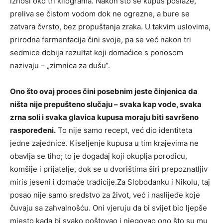
iznosi oko tri kilograma. Nakon što se kupus poslaže,
preliva se čistom vodom dok ne ogrezne, a bure se
zatvara čvrsto, bez propuštanja zraka. U takvim uslovima,
prirodna fermentacija čini svoje, pa se već nakon tri
sedmice dobija rezultat koji domaćice s ponosom
nazivaju – „zimnica za dušu“.
Ono što ovaj proces čini posebnim jeste činjenica da
ništa nije prepušteno slučaju – svaka kap vode, svaka
zrna soli i svaka glavica kupusa moraju biti savršeno
raspoređeni.
To nije samo recept, već dio identiteta
jedne zajednice. Kiseljenje kupusa u tim krajevima ne
obavlja se tiho; to je događaj koji okuplja porodicu,
komšije i prijatelje, dok se u dvorištima širi prepoznatljiv
miris jeseni i domaće tradicije.Za Slobodanku i Nikolu, taj
posao nije samo sredstvo za život, već i naslijeđe koje
čuvaju sa zahvalnošću. Oni vjeruju da bi svijet bio ljepše
mjesto kada bi svako poštovao i njegovao ono što su mu