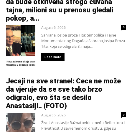
da bude otkrivena strogo čuvana
tajna, milioni su u prenosu gledali
pokop, a...
August 6, 2026
0
Sahrana Josipa Broza Tita: Simbolika i Tajne
Monumentalnog DogađajaSahrana Josipa Broza
Tita, koja se odigrala 8. maja...
Read more
Jecaji na sve strane!: Ceca ne može
da vjeruje da se sve tako brzo
odigralo, evo šta se desilo
Anastasiji.. (FOTO)
August 6, 2026
0
Život Anastasije Ražnatović: Između Reflektora i
PrivatnostiU savremenom društvu, gdje su