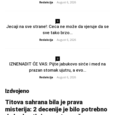
Redakcija
-
August 6, 2026
0
Jecaji na sve strane!: Ceca ne može da vjeruje da se
sve tako brzo...
Redakcija
-
August 6, 2026
0
IZNENADIT ĆE VAS: Pijte jabukovo sirće i med na
prazan stomak ujutru, a evo...
Redakcija
-
August 6, 2026
Izdvojeno
Titova sahrana bila je prava
misterija: 2 decenije je bilo potrebno