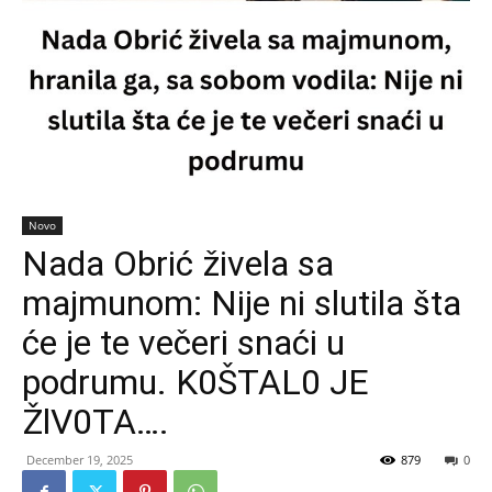
Novo
Nada Obrić živela sa
majmunom: Nije ni slutila šta
će je te večeri snaći u
podrumu. K0ŠTAL0 JE
ŽlV0TA….
December 19, 2025
879
0