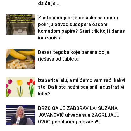
da ću je...
Zašto mnogi prije odlaska na odmor
pokriju odvod sudopera čašom i
komadom papira? Stari trik koji i danas
ima smisla
Deset tegoba koje banana bolje
rješava od tableta
Izaberite lalu, a mi ćemo vam reći kakvi
ste: Da li ste nežni sanjar ili neustrašivi
lider?
BRZ0 GA JE ZAB0RAVlLA: SUZANA
J0VAN0VIĆ uhvaćena u ZAGRLJAJU
0V0G popularnog pjevača!!!