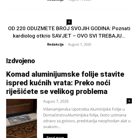
0
OD 220 ODUZMETE BROJ SVOJIH GODINA: Poznati
kardiolog otkrio SAVJET – OVO SVI TREBAJU...
Redakcija
-
August 7, 2026
Izdvojeno
Komad aluminijumske folije stavite
ispred kućnih vrata: Preko noći
riješićete se velikog problema
August 7, 2026
0
Višenamjenska Upotreba Aluminijske Folije u
DomaćinstvuAluminijska folija, često uzimana
zdravo za gotovo, predstavlja neophodan alat u
svakom...
Read more