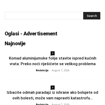
Oglasi - Advertisement
Najnovije
0
Komad aluminijumske folije stavite ispred kućnih
vrata: Preko noći riješićete se velikog problema
Redakcija
-
August 7, 2026
0
Izbacite odmah paradajz iz ishrane ako bolujete od
ovih bolesti, može vam napraviti katastrofu...
Redakcija
-
August 7, 2026