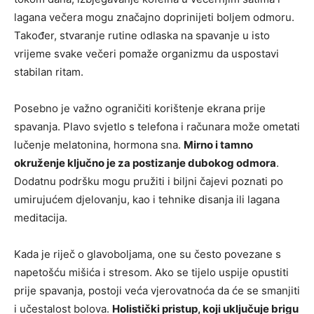
lagana večera mogu značajno doprinijeti boljem odmoru.
Također, stvaranje rutine odlaska na spavanje u isto
vrijeme svake večeri pomaže organizmu da uspostavi
stabilan ritam.
Posebno je važno ograničiti korištenje ekrana prije
spavanja. Plavo svjetlo s telefona i računara može ometati
lučenje melatonina, hormona sna.
Mirno i tamno
okruženje ključno je za postizanje dubokog odmora
.
Dodatnu podršku mogu pružiti i biljni čajevi poznati po
umirujućem djelovanju, kao i tehnike disanja ili lagana
meditacija.
Kada je riječ o glavoboljama, one su često povezane s
napetošću mišića i stresom. Ako se tijelo uspije opustiti
prije spavanja, postoji veća vjerovatnoća da će se smanjiti
i učestalost bolova.
Holistički pristup, koji uključuje brigu