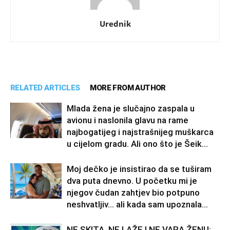
Urednik
RELATED ARTICLES
MORE FROM AUTHOR
Mlada žena je slučajno zaspala u
avionu i naslonila glavu na rame
najbogatijeg i najstrašnijeg muškarca
u cijelom gradu. Ali ono što je Šeik...
Moj dečko je insistirao da se tuširam
dva puta dnevno. U početku mi je
njegov čudan zahtjev bio potpuno
neshvatljiv… ali kada sam upoznala...
NE SKITA, NE LAŽE I NE VARA ŽENU: