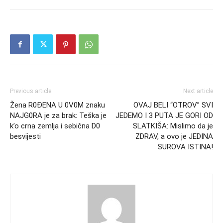
Previous article
Next article
Žena R0ĐENA U 0V0M znaku
OVAJ BELI “OTROV” SVI
NAJG0RA je za brak: Teška je
JEDEMO I 3 PUTA JE GORI OD
k’o crna zemlja i sebična D0
SLATKIŠA: Mislimo da je
besvijesti
ZDRAV, a ovo je JEDINA
SUROVA ISTINA!