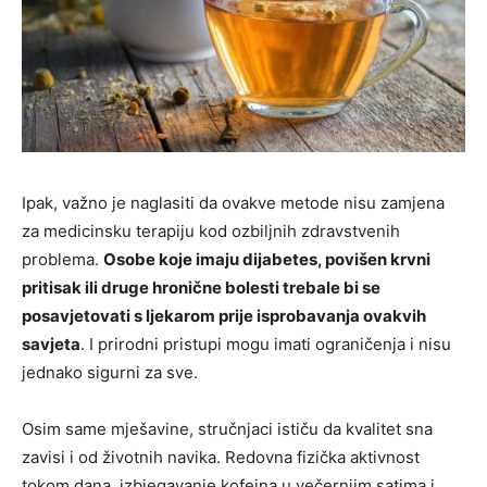
Ipak, važno je naglasiti da ovakve metode nisu zamjena
za medicinsku terapiju kod ozbiljnih zdravstvenih
problema.
Osobe koje imaju dijabetes, povišen krvni
pritisak ili druge hronične bolesti trebale bi se
posavjetovati s ljekarom prije isprobavanja ovakvih
savjeta
. I prirodni pristupi mogu imati ograničenja i nisu
jednako sigurni za sve.
Osim same mješavine, stručnjaci ističu da kvalitet sna
zavisi i od životnih navika. Redovna fizička aktivnost
tokom dana, izbjegavanje kofeina u večernjim satima i