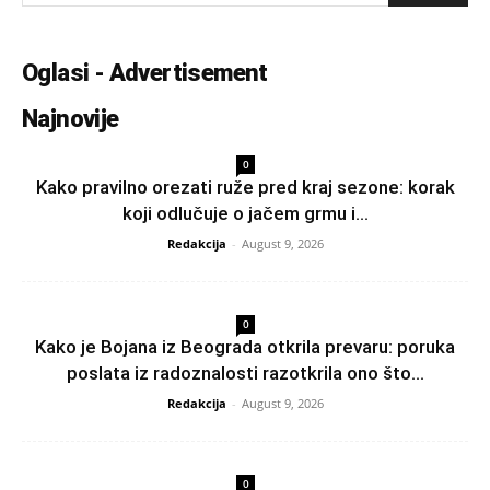
Oglasi - Advertisement
Najnovije
0
Kako pravilno orezati ruže pred kraj sezone: korak
koji odlučuje o jačem grmu i...
Redakcija
-
August 9, 2026
0
Kako je Bojana iz Beograda otkrila prevaru: poruka
poslata iz radoznalosti razotkrila ono što...
Redakcija
-
August 9, 2026
0