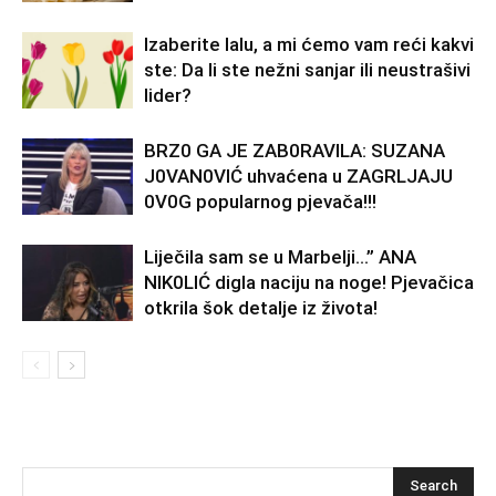
Izaberite lalu, a mi ćemo vam reći kakvi
ste: Da li ste nežni sanjar ili neustrašivi
lider?
BRZ0 GA JE ZAB0RAVlLA: SUZANA
J0VAN0VIĆ uhvaćena u ZAGRLJAJU
0V0G popularnog pjevača!!!
Liječila sam se u Marbelji…” ANA
NlK0LlĆ digla naciju na noge! Pjevačica
otkrila šok detalje iz života!