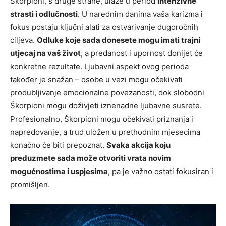
Škorpioni, s druge strane, ulaze u period
intenzivne
strasti i odlučnosti
. U narednim danima vaša karizma i
fokus postaju ključni alati za ostvarivanje dugoročnih
ciljeva.
Odluke koje sada donesete mogu imati trajni
utjecaj na vaš život
, a predanost i upornost donijet će
konkretne rezultate. Ljubavni aspekt ovog perioda
također je snažan – osobe u vezi mogu očekivati
produbljivanje emocionalne povezanosti, dok slobodni
Škorpioni mogu doživjeti iznenadne ljubavne susrete.
Profesionalno, Škorpioni mogu očekivati priznanja i
napredovanje, a trud uložen u prethodnim mjesecima
konačno će biti prepoznat.
Svaka akcija koju
preduzmete sada može otvoriti vrata novim
mogućnostima i uspjesima
, pa je važno ostati fokusiran i
promišljen.