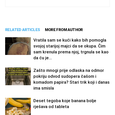
RELATED ARTICLES
MORE FROM AUTHOR
Vratila sam se kući kako bih pomogla
svojoj starijoj majci da se okupa. Čim
sam krenula prema njoj, trgnula se kao
da ću je...
Zašto mnogi prije odlaska na odmor
pokriju odvod sudopera čašom i
komadom papira? Stari trik koji i danas
ima smisla
Deset tegoba koje banana bolje
rješava od tableta