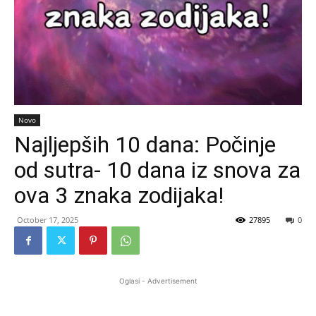
Novo
Najljepših 10 dana: Počinje
od sutra- 10 dana iz snova za
ova 3 znaka zodijaka!
October 17, 2025
27895
0
Oglasi - Advertisement