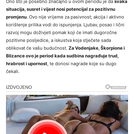
Ono što je posebno značajno u ovom periodu je da
svaka
situacija, susret i vijest nosi potencijal za pozitivnu
promjenu
. Ovo nije vrijeme za pasivnost; akcija i aktivno
korištenje prilika vodi do ispunjenja. Ljubav, posao i lični
razvoj mogu doživjeti pomak koji će imati dugoročne
pozitivne posljedice, a iskustva koja stječete sada
oblikovat će vašu budućnost.
Za Vodenjake, Škorpione i
Blizance ovo je period kada sudbina nagrađuje trud,
hrabrost i upornost
, te donosi nagrade koje su dugo
čekali.