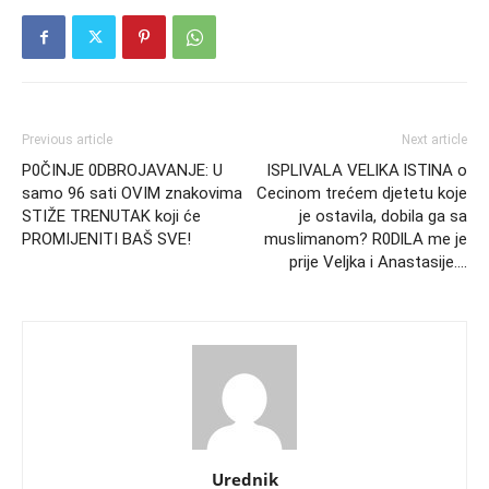
Previous article
Next article
P0ČINJE 0DBROJAVANJE: U
ISPLlVALA VELlKA lSTlNA o
samo 96 sati OVIM znakovima
Cecinom trećem djetetu koje
STIŽE TRENUTAK koji će
je ostaviIa, dobila ga sa
PROMIJENITI BAŠ SVE!
musIimanom? R0DlLA me je
prije Veljka i Anastasije….
Urednik