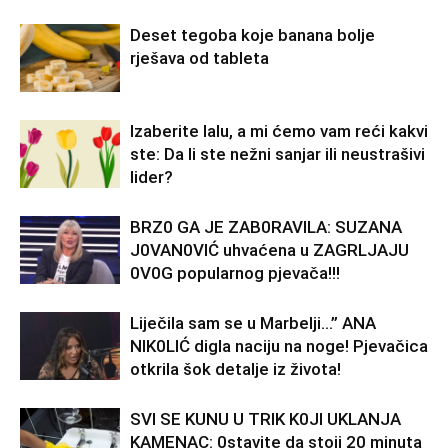
Deset tegoba koje banana bolje
rješava od tableta
Izaberite lalu, a mi ćemo vam reći kakvi
ste: Da li ste nežni sanjar ili neustrašivi
lider?
BRZ0 GA JE ZAB0RAVlLA: SUZANA
J0VAN0VIĆ uhvaćena u ZAGRLJAJU
0V0G popularnog pjevača!!!
Liječila sam se u Marbelji…” ANA
NlK0LlĆ digla naciju na noge! Pjevačica
otkrila šok detalje iz života!
SVl SE KUNU U TRlK K0Jl UKLANJA
KAMENAC: 0stavite da stoji 20 minuta