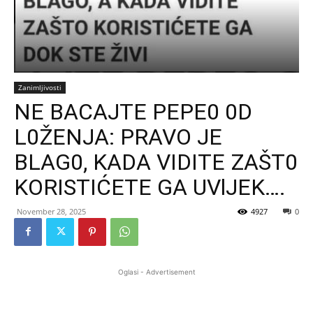
Zanimljivosti
NE BACAJTE PEPE0 0D
L0ŽENJA: PRAVO JE
BLAG0, KADA VIDITE ZAŠT0
KORISTIĆETE GA UVlJEK….
November 28, 2025
4927
0
Oglasi - Advertisement