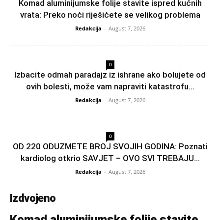
Komad aluminijumske folije stavite ispred kućnih
vrata: Preko noći riješićete se velikog problema
Redakcija
-
August 7, 2026
0
Izbacite odmah paradajz iz ishrane ako bolujete od
ovih bolesti, može vam napraviti katastrofu...
Redakcija
-
August 7, 2026
0
OD 220 ODUZMETE BROJ SVOJIH GODINA: Poznati
kardiolog otkrio SAVJET – OVO SVI TREBAJU...
Redakcija
-
August 7, 2026
Izdvojeno
Komad aluminijumske folije stavite