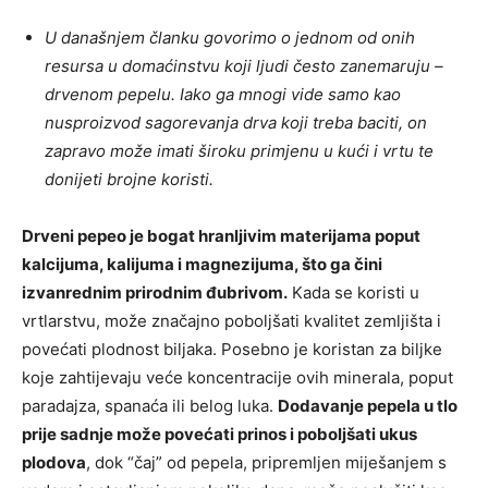
U današnjem članku govorimo o jednom od onih
resursa u domaćinstvu koji ljudi često zanemaruju –
drvenom pepelu. Iako ga mnogi vide samo kao
nusproizvod sagorevanja drva koji treba baciti, on
zapravo može imati široku primjenu u kući i vrtu te
donijeti brojne koristi.
Drveni pepeo je bogat hranljivim materijama poput
kalcijuma, kalijuma i magnezijuma, što ga čini
izvanrednim prirodnim đubrivom.
Kada se koristi u
vrtlarstvu, može značajno poboljšati kvalitet zemljišta i
povećati plodnost biljaka. Posebno je koristan za biljke
koje zahtijevaju veće koncentracije ovih minerala, poput
paradajza, spanaća ili belog luka.
Dodavanje pepela u tlo
prije sadnje može povećati prinos i poboljšati ukus
plodova
, dok “čaj” od pepela, pripremljen miješanjem s