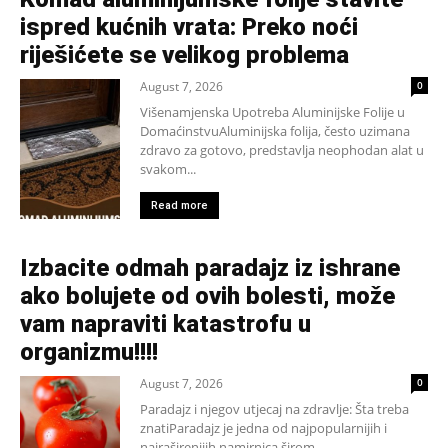
ispred kućnih vrata: Preko noći
riješićete se velikog problema
August 7, 2026
0
Višenamjenska Upotreba Aluminijske Folije u
DomaćinstvuAluminijska folija, često uzimana
zdravo za gotovo, predstavlja neophodan alat u
svakom...
Read more
Izbacite odmah paradajz iz ishrane
ako bolujete od ovih bolesti, može
vam napraviti katastrofu u
organizmu!!!!
August 7, 2026
0
Paradajz i njegov utjecaj na zdravlje: Šta treba
znatiParadajz je jedna od najpopularnijih i
najraširenijih namirnica širom...