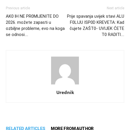
Previous article
Next article
AK0 lH NE PR0MlJENITE DO
Prije spavanja uvijek stavi ALU
2026. možete zapasti u
F0LIJU ISP0D KREVETA: Kad
ozbiljne probleme, evo na koga
čujete ZAŠT0- UVlJEK ĆETE
se odnosi….
T0 RADlTl….
Urednik
RELATED ARTICLES
MORE FROM AUTHOR