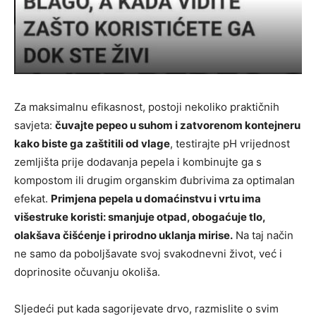
Za maksimalnu efikasnost, postoji nekoliko praktičnih
savjeta:
čuvajte pepeo u suhom i zatvorenom kontejneru
kako biste ga zaštitili od vlage
, testirajte pH vrijednost
zemljišta prije dodavanja pepela i kombinujte ga s
kompostom ili drugim organskim đubrivima za optimalan
efekat.
Primjena pepela u domaćinstvu i vrtu ima
višestruke koristi: smanjuje otpad, obogaćuje tlo,
olakšava čišćenje i prirodno uklanja mirise.
Na taj način
ne samo da poboljšavate svoj svakodnevni život, već i
doprinosite očuvanju okoliša.
Sljedeći put kada sagorijevate drvo, razmislite o svim