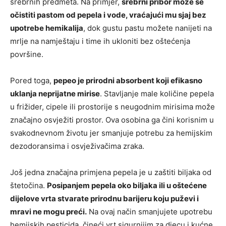
srebrnih predmeta. Na primjer,
srebrni pribor može se
očistiti pastom od pepela i vode, vraćajući mu sjaj bez
upotrebe hemikalija
, dok gustu pastu možete nanijeti na
mrlje na namještaju i time ih ukloniti bez oštećenja
površine.
Pored toga,
pepeo je prirodni absorbent koji efikasno
uklanja neprijatne mirise
. Stavljanje male količine pepela
u frižider, cipele ili prostorije s neugodnim mirisima može
značajno osvježiti prostor. Ova osobina ga čini korisnim u
svakodnevnom životu jer smanjuje potrebu za hemijskim
dezodoransima i osvježivačima zraka.
Još jedna značajna primjena pepela je u zaštiti biljaka od
štetočina.
Posipanjem pepela oko biljaka ili u oštećene
dijelove vrta stvarate prirodnu barijeru koju puževi i
mravi ne mogu preći.
Na ovaj način smanjujete upotrebu
hemijskih pesticida, čineći vrt sigurnijim za djecu i kućne