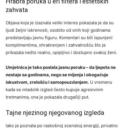
Hrabra poruka u eri filtera i estetskih
zahvata
Objava koja je izazvala veliki interes pokazala je da su
ljudi željni iskrenosti, osobito od onih koji godinama
predstavljaju javnu figuru. Komentari su bili ispunjeni
komplimentima, ohrabrenjem i zahvalnošću što je
prikazala nešto realno, opipljivo i dostupno svakoj ženi.
Umjetnica je tako poslala jasnu poruku – da ljepota ne
nestaje sa godinama, nego se mijenja i obogaćuje
iskustvom, zrelošću i samopouzdanjem.
U vremenu
kada se mladolik izgled često kupuje agresivnim
tretmanima, ona je pokazala drugačiji put.
Tajne njezinog njegovanog izgleda
Iako je poznata po raskošnoj scenskoj energiji, privatno