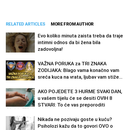
RELATED ARTICLES
MORE FROM AUTHOR
Evo koliko minuta zaista treba da traje
intimni odnos da bi žena bila
zadovoljna!
VAŽNA PORUKA za TRI ZNAKA
ZODIJAKA: Blago vama konačno vam
sreća kuca na vrata, ljubav vam stiže…
AKO POJEDETE 3 HURME SVAKI DAN,
u vašem tijelu će se desiti OVIH 8
STVARI: To će vas preporoditi
Nikada ne pozivaju goste u kuću?
Psiholozi kažu da to govori OVO o