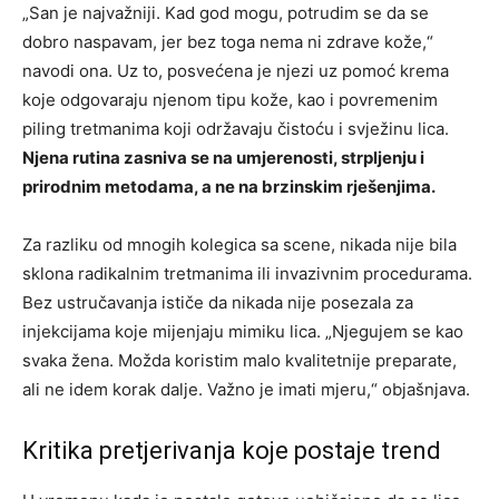
„San je najvažniji. Kad god mogu, potrudim se da se
dobro naspavam, jer bez toga nema ni zdrave kože,“
navodi ona. Uz to, posvećena je njezi uz pomoć krema
koje odgovaraju njenom tipu kože, kao i povremenim
piling tretmanima koji održavaju čistoću i svježinu lica.
Njena rutina zasniva se na umjerenosti, strpljenju i
prirodnim metodama, a ne na brzinskim rješenjima.
Za razliku od mnogih kolegica sa scene, nikada nije bila
sklona radikalnim tretmanima ili invazivnim procedurama.
Bez ustručavanja ističe da nikada nije posezala za
injekcijama koje mijenjaju mimiku lica. „Njegujem se kao
svaka žena. Možda koristim malo kvalitetnije preparate,
ali ne idem korak dalje. Važno je imati mjeru,“ objašnjava.
Kritika pretjerivanja koje postaje trend