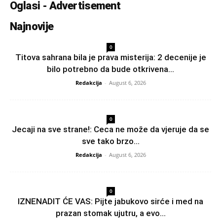
Oglasi - Advertisement
Najnovije
0
Titova sahrana bila je prava misterija: 2 decenije je
bilo potrebno da bude otkrivena...
Redakcija
-
August 6, 2026
0
Jecaji na sve strane!: Ceca ne može da vjeruje da se
sve tako brzo...
Redakcija
-
August 6, 2026
0
IZNENADIT ĆE VAS: Pijte jabukovo sirće i med na
prazan stomak ujutru, a evo...