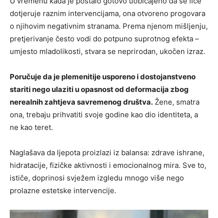
U vremenu kada je postalo gotovo uobičajeno da se lice
dotjeruje raznim intervencijama, ona otvoreno progovara
o njihovim negativnim stranama. Prema njenom mišljenju,
pretjerivanje često vodi do potpuno suprotnog efekta –
umjesto mladolikosti, stvara se neprirodan, ukočen izraz.
Poručuje da je plemenitije usporeno i dostojanstveno
stariti nego ulaziti u opasnost od deformacija zbog
nerealnih zahtjeva savremenog društva.
Žene, smatra
ona, trebaju prihvatiti svoje godine kao dio identiteta, a
ne kao teret.
Naglašava da ljepota proizlazi iz balansa: zdrave ishrane,
hidratacije, fizičke aktivnosti i emocionalnog mira. Sve to,
ističe, doprinosi svježem izgledu mnogo više nego
prolazne estetske intervencije.