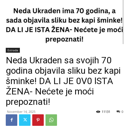
Estrada
Neda Ukraden sa svojih 70
godina objavila sliku bez kapi
šminke! DA LI JE 0V0 lSTA
ŽENA- Nećete je moći
prepoznati!
November 14, 2025
11131
0