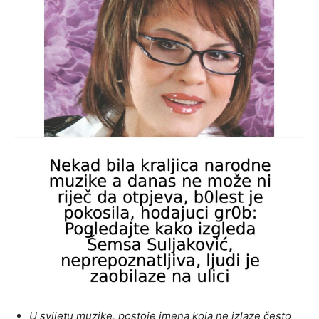
U svijetu muzike, postoje imena koja ne izlaze često