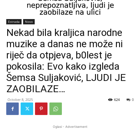
Estrada
Novo
Nekad bila kraljica narodne
muzike a danas ne može ni
riječ da otpjeva, b0lest je
pokosila: Evo kako izgleda
Šemsa Suljaković, LJUDI JE
ZAOBILAZE…
October 8, 2025
624
0
Oglasi - Advertisement