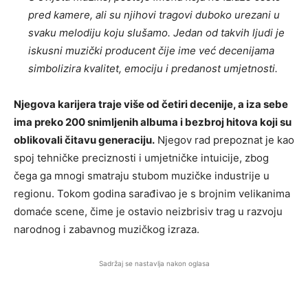
pred kamere, ali su njihovi tragovi duboko urezani u
svaku melodiju koju slušamo. Jedan od takvih ljudi je
iskusni muzički producent čije ime već decenijama
simbolizira kvalitet, emociju i predanost umjetnosti.
Njegova karijera traje više od četiri decenije, a iza sebe
ima preko 200 snimljenih albuma i bezbroj hitova koji su
oblikovali čitavu generaciju.
Njegov rad prepoznat je kao
spoj tehničke preciznosti i umjetničke intuicije, zbog
čega ga mnogi smatraju stubom muzičke industrije u
regionu. Tokom godina sarađivao je s brojnim velikanima
domaće scene, čime je ostavio neizbrisiv trag u razvoju
narodnog i zabavnog muzičkog izraza.
Sadržaj se nastavlja nakon oglasa