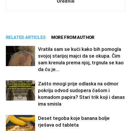
Urednik
RELATED ARTICLES
MORE FROM AUTHOR
Vratila sam se kući kako bih pomogla
svojoj starijoj majci da se okupa. Čim
sam krenula prema njoj, trgnula se kao
da ću je...
Zašto mnogi prije odlaska na odmor
pokriju odvod sudopera čašom i
komadom papira? Stari trik koji i danas
ima smisla
Deset tegoba koje banana bolje
rješava od tableta