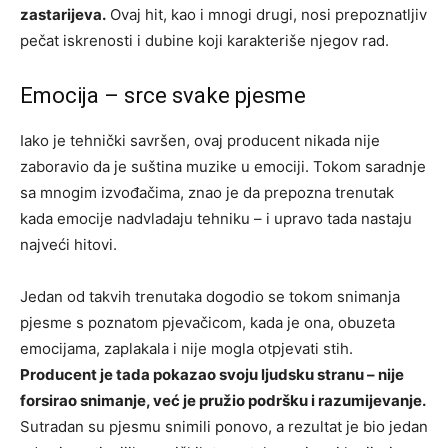
zastarijeva.
Ovaj hit, kao i mnogi drugi, nosi prepoznatljiv
pečat iskrenosti i dubine koji karakteriše njegov rad.
Emocija – srce svake pjesme
Iako je tehnički savršen, ovaj producent nikada nije
zaboravio da je suština muzike u emociji. Tokom saradnje
sa mnogim izvođačima, znao je da prepozna trenutak
kada emocije nadvladaju tehniku – i upravo tada nastaju
najveći hitovi.
Jedan od takvih trenutaka dogodio se tokom snimanja
pjesme s poznatom pjevačicom, kada je ona, obuzeta
emocijama, zaplakala i nije mogla otpjevati stih.
Producent je tada pokazao svoju ljudsku stranu – nije
forsirao snimanje, već je pružio podršku i razumijevanje.
Sutradan su pjesmu snimili ponovo, a rezultat je bio jedan