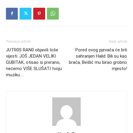
Previous article
Next article
JUTR0S RAN0 objaviIi Ioše
Pored ovog pjevača će biti
vijesti: JOŠ JEDAN VELIKI
sahranjen Halid: Bili su kao
GUBITAK, otisao si prerano,
braća, Bešlić mu birao grobno
nećemo VIŠE SLUŠATI tvoju
mjesto!
muziku….