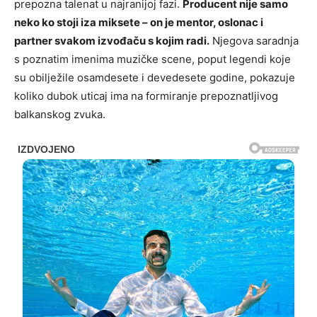
prepozna talenat u najranijoj fazi.
Producent nije samo
neko ko stoji iza miksete – on je mentor, oslonac i
partner svakom izvođaču s kojim radi.
Njegova saradnja
s poznatim imenima muzičke scene, poput legendi koje
su obilježile osamdesete i devedesete godine, pokazuje
koliko dubok uticaj ima na formiranje prepoznatljivog
balkanskog zvuka.