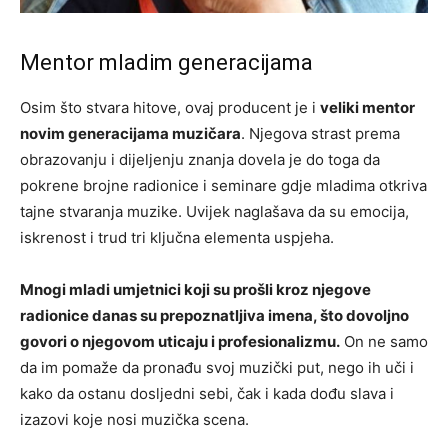
Mentor mladim generacijama
Osim što stvara hitove, ovaj producent je i
veliki mentor
novim generacijama muzičara
. Njegova strast prema
obrazovanju i dijeljenju znanja dovela je do toga da
pokrene brojne radionice i seminare gdje mladima otkriva
tajne stvaranja muzike. Uvijek naglašava da su emocija,
iskrenost i trud tri ključna elementa uspjeha.
Mnogi mladi umjetnici koji su prošli kroz njegove
radionice danas su prepoznatljiva imena, što dovoljno
govori o njegovom uticaju i profesionalizmu.
On ne samo
da im pomaže da pronađu svoj muzički put, nego ih uči i
kako da ostanu dosljedni sebi, čak i kada dođu slava i
izazovi koje nosi muzička scena.