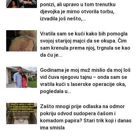
ponizi, ali upravo u tom trenutku
djevojka je mirno otvorila torbu,
izvadila još nešto,...
Vratila sam se kući kako bih pomogla
svojoj starijoj majci da se okupa. Čim
sam krenula prema njoj, trgnula se kao
da ću je...
Godinama je moj muž mislio da moj loš
vid čuva njegovu tajnu – onda sam se
vratila kući s laserske operacije oka,
pogledala u...
Zašto mnogi prije odlaska na odmor
pokriju odvod sudopera čašom i
komadom papira? Stari trik koji i danas
ima smisla