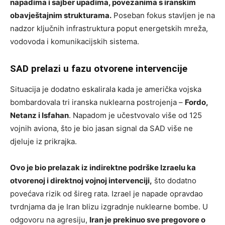
napadima i sajber upadima, povezanima s iranskim
obavještajnim strukturama.
Poseban fokus stavljen je na
nadzor ključnih infrastruktura poput energetskih mreža,
vodovoda i komunikacijskih sistema.
SAD prelazi u fazu otvorene intervencije
Situacija je dodatno eskalirala kada je američka vojska
bombardovala tri iranska nuklearna postrojenja –
Fordo,
Netanz i Isfahan
. Napadom je učestvovalo više od 125
vojnih aviona, što je bio jasan signal da SAD više ne
djeluje iz prikrajka.
Ovo je bio prelazak iz indirektne podrške Izraelu ka
otvorenoj i direktnoj vojnoj intervenciji,
što dodatno
povećava rizik od šireg rata. Izrael je napade opravdao
tvrdnjama da je Iran blizu izgradnje nuklearne bombe. U
odgovoru na agresiju,
Iran je prekinuo sve pregovore o