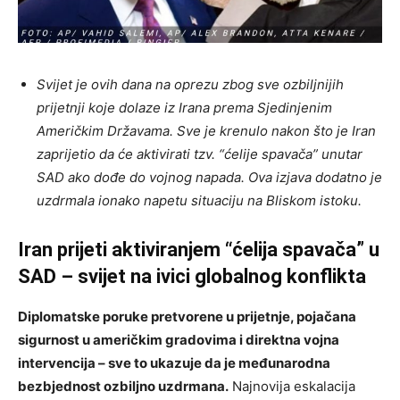
Svijet je ovih dana na oprezu zbog sve ozbiljnijih
prijetnji koje dolaze iz Irana prema Sjedinjenim
Američkim Državama. Sve je krenulo nakon što je Iran
zaprijetio da će aktivirati tzv. “ćelije spavača” unutar
SAD ako dođe do vojnog napada. Ova izjava dodatno je
uzdrmala ionako napetu situaciju na Bliskom istoku.
Iran prijeti aktiviranjem “ćelija spavača” u
SAD – svijet na ivici globalnog konflikta
Diplomatske poruke pretvorene u prijetnje, pojačana
sigurnost u američkim gradovima i direktna vojna
intervencija – sve to ukazuje da je međunarodna
bezbjednost ozbiljno uzdrmana.
Najnovija eskalacija