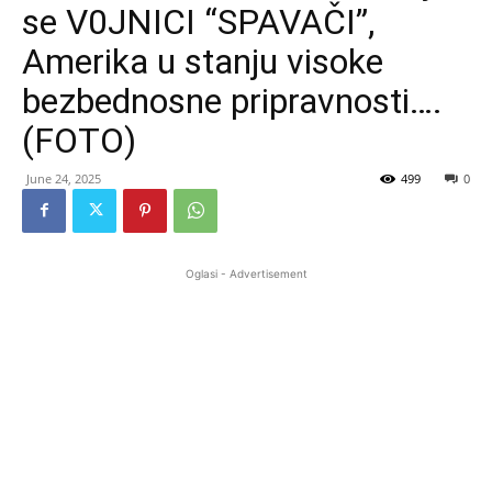
se V0JNICI “SPAVAČI”,
Amerika u stanju visoke
bezbednosne pripravnosti….
(FOTO)
June 24, 2025
499
0
Oglasi - Advertisement