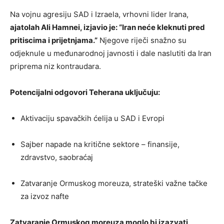
Na vojnu agresiju SAD i Izraela, vrhovni lider Irana,
ajatolah Ali Hamnei, izjavio je: “Iran neće kleknuti pred
pritiscima i prijetnjama.”
Njegove riječi snažno su
odjeknule u međunarodnoj javnosti i dale naslutiti da Iran
priprema niz kontraudara.
Potencijalni odgovori Teherana uključuju:
Aktivaciju spavačkih ćelija u SAD i Evropi
Sajber napade na kritične sektore – finansije,
zdravstvo, saobraćaj
Zatvaranje Ormuskog moreuza, strateški važne tačke
za izvoz nafte
Zatvaranje Ormuskog moreuza moglo bi izazvati