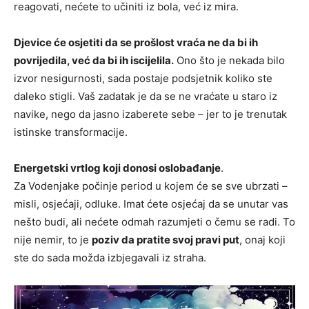
reagovati, nećete to učiniti iz bola, već iz mira.
Djevice će osjetiti da se prošlost vraća ne da bi ih
povrijedila, već da bi ih iscijelila.
Ono što je nekada bilo
izvor nesigurnosti, sada postaje podsjetnik koliko ste
daleko stigli. Vaš zadatak je da se ne vraćate u staro iz
navike, nego da jasno izaberete sebe – jer to je trenutak
istinske transformacije.
Energetski vrtlog koji donosi oslobađanje
.
Za Vodenjake počinje period u kojem će se sve ubrzati –
misli, osjećaji, odluke. Imat ćete osjećaj da se unutar vas
nešto budi, ali nećete odmah razumjeti o čemu se radi. To
nije nemir, to je
poziv da pratite svoj pravi put
, onaj koji
ste do sada možda izbjegavali iz straha.