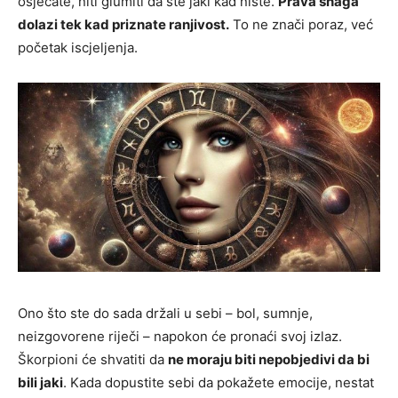
osjećate, niti glumiti da ste jaki kad niste.
Prava snaga
dolazi tek kad priznate ranjivost.
To ne znači poraz, već
početak iscjeljenja.
Ono što ste do sada držali u sebi – bol, sumnje,
neizgovorene riječi – napokon će pronaći svoj izlaz.
Škorpioni će shvatiti da
ne moraju biti nepobjedivi da bi
bili jaki
. Kada dopustite sebi da pokažete emocije, nestat