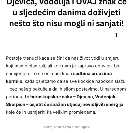
Postoje trenuci kada se čini da nas život vodi u smjeru
koji nismo planirali, ali koji nam je zapravo oduvijek bio
namijenjen. To su oni dani kada
sudbina preuzima
kormilo
, kada osjećamo da se sve kockice napokon slažu
– bez našeg pokušaja da ih silom postavimo. U narednom
periodu,
tri horoskopska znaka – Djevica, Vodenjak i
Škorpion – osjetit će snažan utjecaj nevidljivih energija
koje će ih usmjeriti ka velikim promjenama.
Sadržaj se nastavlja nakon oglasa