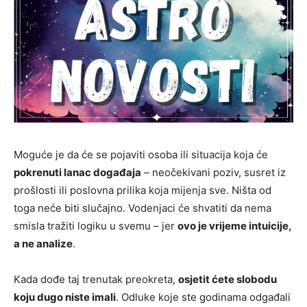
Moguće je da će se pojaviti osoba ili situacija koja će
pokrenuti lanac događaja
– neočekivani poziv, susret iz
prošlosti ili poslovna prilika koja mijenja sve. Ništa od
toga neće biti slučajno. Vodenjaci će shvatiti da nema
smisla tražiti logiku u svemu – jer
ovo je vrijeme intuicije,
a ne analize
.
Kada dođe taj trenutak preokreta,
osjetit ćete slobodu
koju dugo niste imali
. Odluke koje ste godinama odgađali