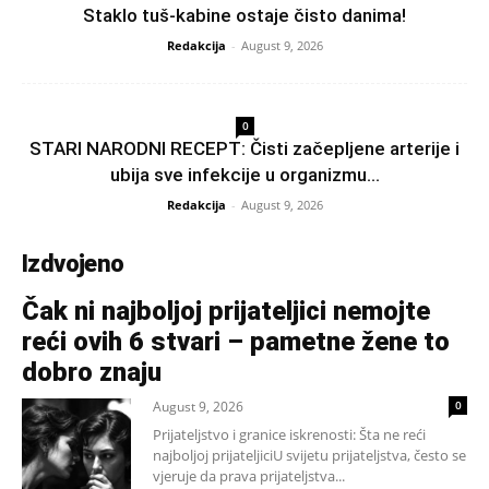
Staklo tuš-kabine ostaje čisto danima!
Redakcija
-
August 9, 2026
0
STARI NARODNI RECEPT: Čisti začepljene arterije i
ubija sve infekcije u organizmu…
Redakcija
-
August 9, 2026
Izdvojeno
Čak ni najboljoj prijateljici nemojte
reći ovih 6 stvari – pametne žene to
dobro znaju
August 9, 2026
0
Prijateljstvo i granice iskrenosti: Šta ne reći
najboljoj prijateljiciU svijetu prijateljstva, često se
vjeruje da prava prijateljstva...