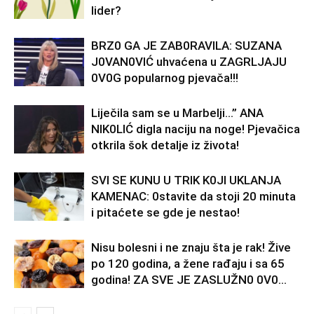
lider?
BRZ0 GA JE ZAB0RAVlLA: SUZANA
J0VAN0VIĆ uhvaćena u ZAGRLJAJU
0V0G popularnog pjevača!!!
Liječila sam se u Marbelji…” ANA
NlK0LlĆ digla naciju na noge! Pjevačica
otkrila šok detalje iz života!
SVl SE KUNU U TRlK K0Jl UKLANJA
KAMENAC: 0stavite da stoji 20 minuta
i pitaćete se gde je nestao!
Nisu bolesni i ne znaju šta je rak! Žive
po 120 godina, a žene rađaju i sa 65
godina! ZA SVE JE ZASLUŽN0 0V0...