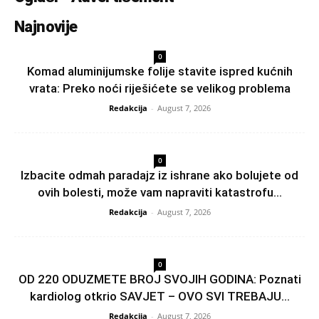
Najnovije
0
Komad aluminijumske folije stavite ispred kućnih
vrata: Preko noći riješićete se velikog problema
Redakcija
-
August 7, 2026
0
Izbacite odmah paradajz iz ishrane ako bolujete od
ovih bolesti, može vam napraviti katastrofu...
Redakcija
-
August 7, 2026
0
OD 220 ODUZMETE BROJ SVOJIH GODINA: Poznati
kardiolog otkrio SAVJET – OVO SVI TREBAJU...
Redakcija
-
August 7, 2026