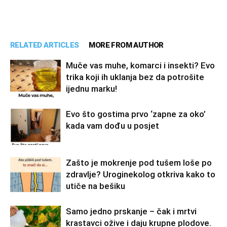
RELATED ARTICLES
MORE FROM AUTHOR
Muče vas muhe, komarci i insekti? Evo
trika koji ih uklanja bez da potrošite
ijednu marku!
Evo što gostima prvo ‘zapne za oko’
kada vam dođu u posjet
Zašto je mokrenje pod tušem loše po
zdravlje? Uroginekolog otkriva kako to
utiče na bešiku
Samo jedno prskanje – čak i mrtvi
krastavci ožive i daju krupne plodove.