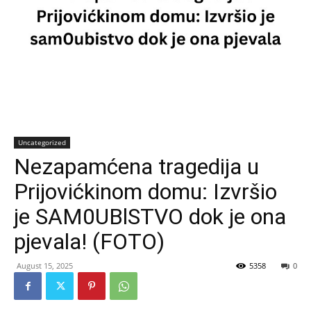
Uncategorized
Nezapamćena tragedija u
Prijovićkinom domu: Izvršio
je SAM0UBlSTVO dok je ona
pjevala! (FOTO)
August 15, 2025
5358
0