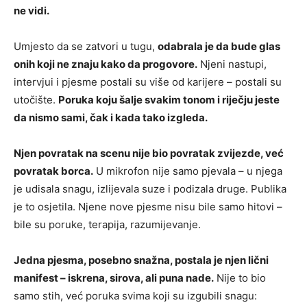
ne vidi.
Umjesto da se zatvori u tugu,
odabrala je da bude glas
onih koji ne znaju kako da progovore.
Njeni nastupi,
intervjui i pjesme postali su više od karijere – postali su
utočište.
Poruka koju šalje svakim tonom i riječju jeste
da nismo sami, čak i kada tako izgleda.
Njen povratak na scenu nije bio povratak zvijezde, već
povratak borca.
U mikrofon nije samo pjevala – u njega
je udisala snagu, izlijevala suze i podizala druge. Publika
je to osjetila. Njene nove pjesme nisu bile samo hitovi –
bile su poruke, terapija, razumijevanje.
Jedna pjesma, posebno snažna, postala je njen lični
manifest – iskrena, sirova, ali puna nade.
Nije to bio
samo stih, već poruka svima koji su izgubili snagu: