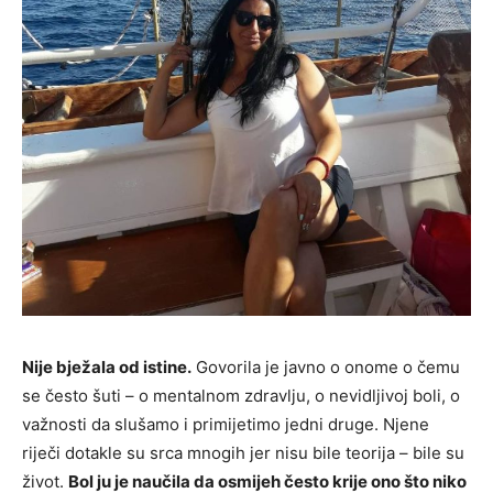
Nije bježala od istine.
Govorila je javno o onome o čemu
se često šuti – o mentalnom zdravlju, o nevidljivoj boli, o
važnosti da slušamo i primijetimo jedni druge. Njene
riječi dotakle su srca mnogih jer nisu bile teorija – bile su
život.
Bol ju je naučila da osmijeh često krije ono što niko