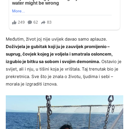
Međutim, život joj nije uvijek davao samo aplauze.
Doživjela je gubitak koji ju je zauvijek promijenio –
suprug, čovjek kojeg je voljela i smatrala osloncem,
izgubio je bitku sa sobom i svojim demonima.
Ostavio je
svijet, ali i nju, u tišini koja je vrištala. Taj trenutak bio je
prekretnica. Sve što je znala o životu, ljudima i sebi –
morala je izgraditi iznova.