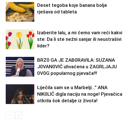
Deset tegoba koje banana bolje
rješava od tableta
Izaberite lalu, a mi ćemo vam reći kakvi
ste: Da li ste nežni sanjar ili neustrašivi
lider?
BRZ0 GA JE ZAB0RAVlLA: SUZANA
J0VAN0VIĆ uhvaćena u ZAGRLJAJU
0V0G popularnog pjevača!!!
Liječila sam se u Marbelji…” ANA
NlK0LlĆ digla naciju na noge! Pjevačica
otkrila šok detalje iz života!