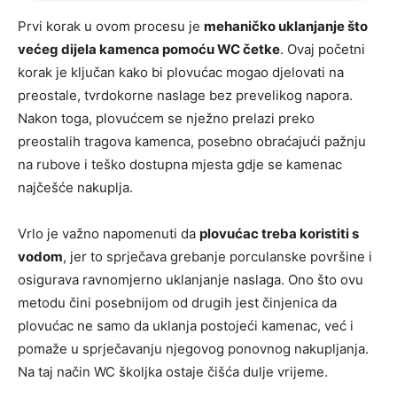
Prvi korak u ovom procesu je
mehaničko uklanjanje što
većeg dijela kamenca pomoću WC četke
. Ovaj početni
korak je ključan kako bi plovućac mogao djelovati na
preostale, tvrdokorne naslage bez prevelikog napora.
Nakon toga, plovućcem se nježno prelazi preko
preostalih tragova kamenca, posebno obraćajući pažnju
na rubove i teško dostupna mjesta gdje se kamenac
najčešće nakuplja.
Vrlo je važno napomenuti da
plovućac treba koristiti s
vodom
, jer to sprječava grebanje porculanske površine i
osigurava ravnomjerno uklanjanje naslaga. Ono što ovu
metodu čini posebnijom od drugih jest činjenica da
plovućac ne samo da uklanja postojeći kamenac, već i
pomaže u sprječavanju njegovog ponovnog nakupljanja.
Na taj način WC školjka ostaje čišća dulje vrijeme.