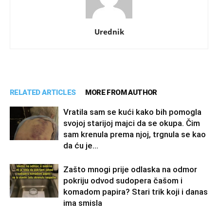
Urednik
RELATED ARTICLES
MORE FROM AUTHOR
Vratila sam se kući kako bih pomogla
svojoj starijoj majci da se okupa. Čim
sam krenula prema njoj, trgnula se kao
da ću je...
Zašto mnogi prije odlaska na odmor
pokriju odvod sudopera čašom i
komadom papira? Stari trik koji i danas
ima smisla