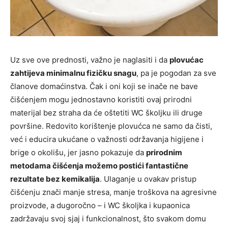
Uz sve ove prednosti, važno je naglasiti i da
plovućac
zahtijeva minimalnu fizičku snagu
, pa je pogodan za sve
članove domaćinstva. Čak i oni koji se inače ne bave
čišćenjem mogu jednostavno koristiti ovaj prirodni
materijal bez straha da će oštetiti WC školjku ili druge
površine. Redovito korištenje plovućca ne samo da čisti,
već i educira ukućane o važnosti održavanja higijene i
brige o okolišu, jer jasno pokazuje da
prirodnim
metodama čišćenja možemo postići fantastične
rezultate bez kemikalija
. Ulaganje u ovakav pristup
čišćenju znači manje stresa, manje troškova na agresivne
proizvode, a dugoročno – i WC školjka i kupaonica
zadržavaju svoj sjaj i funkcionalnost, što svakom domu