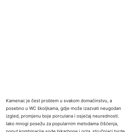
Kamenac je čest problem u svakom domaćinstvu, a
posebno u WC školjkama, gdje može izazvati neugodan
izgled, promjenu boje porculana i osjećaj neurednosti.
Iako mnogi posežu za popularnim metodama čišćenja,
poput kombinacije sode bikarbone i octa, stručnjaci tvrde