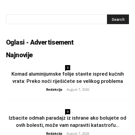
Oglasi - Advertisement
Najnovije
0
Komad aluminijumske folije stavite ispred kućnih
vrata: Preko noći riješićete se velikog problema
Redakcija
-
August 7, 2026
0
Izbacite odmah paradajz iz ishrane ako bolujete od
ovih bolesti, može vam napraviti katastrofu...
Redakcija
-
August 7, 2026