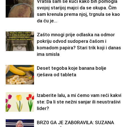
Vratila sam se kući kako bih pomogla
svojoj starijoj majci da se okupa. Čim
sam krenula prema njoj, trgnula se kao
da ću je...
Zašto mnogi prije odlaska na odmor
pokriju odvod sudopera čašom i
komadom papira? Stari trik koji i danas
ima smisla
Deset tegoba koje banana bolje
rješava od tableta
Izaberite lalu, a mi ćemo vam reći kakvi
ste: Da li ste nežni sanjar ili neustrašivi
lider?
BRZ0 GA JE ZAB0RAVlLA: SUZANA