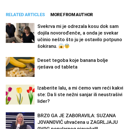
RELATED ARTICLES
MORE FROM AUTHOR
Svekrva mi je odrezala kosu dok sam
dojila novorođenče, a onda je svekar
učinio nešto što ju je ostavilo potpuno
šokiranu.
Deset tegoba koje banana bolje
rješava od tableta
Izaberite lalu, a mi ćemo vam reći kakvi
ste: Da li ste nežni sanjar ili neustrašivi
lider?
BRZ0 GA JE ZAB0RAVlLA: SUZANA
J0VAN0VIĆ uhvaćena u ZAGRLJAJU
0V0G popularnog pjevača!!!