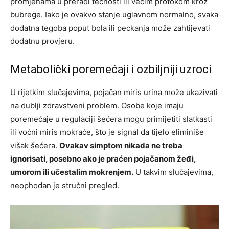
promjenama u preradi tečnosti ili većim protokom kroz
bubrege. Iako je ovakvo stanje uglavnom normalno, svaka
dodatna tegoba poput bola ili peckanja može zahtijevati
dodatnu provjeru.
Metabolički poremećaji i ozbiljniji uzroci
U rijetkim slučajevima, pojačan miris urina može ukazivati
na dublji zdravstveni problem. Osobe koje imaju
poremećaje u regulaciji šećera mogu primijetiti slatkasti
ili voćni miris mokraće, što je signal da tijelo eliminiše
višak šećera.
Ovakav simptom nikada ne treba
ignorisati, posebno ako je praćen pojačanom žeđi,
umorom ili učestalim mokrenjem.
U takvim slučajevima,
neophodan je stručni pregled.