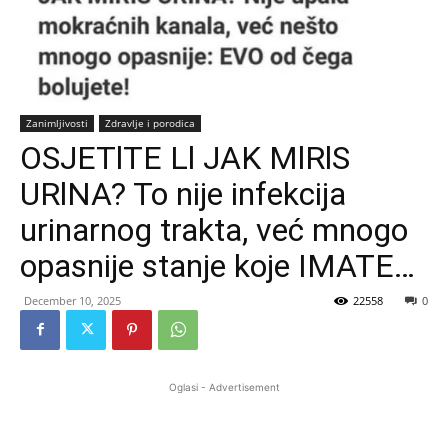
Zanimljivosti
Zdravlje i porodica
OSJETlTE Ll JAK MlRlS
URlNA? To nije infekcija
urinarnog trakta, već mnogo
opasnije stanje koje IMATE…
December 10, 2025
22558
0
Oglasi - Advertisement