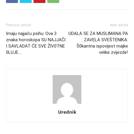
Previous article
Next article
Imaju najjaču psihu: Ova 3
UDALA SE ZA MUSLlMANA PA
znaka horoskopa SU NAJJAČl
ZAVELA SVEŠTENlKA:
I SAVLADAT ĆE SVE ŽlV0TNE
Š0kantna ispovijest majke
0LUJE….
velike zvijezde!
Urednik