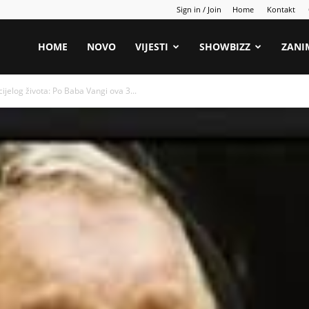
Sign in / Join
Home
Kontakt
HOME
NOVO
VIJESTI
SHOWBIZZ
ZANI
jelog života: Po Baba Vangi ova 3...