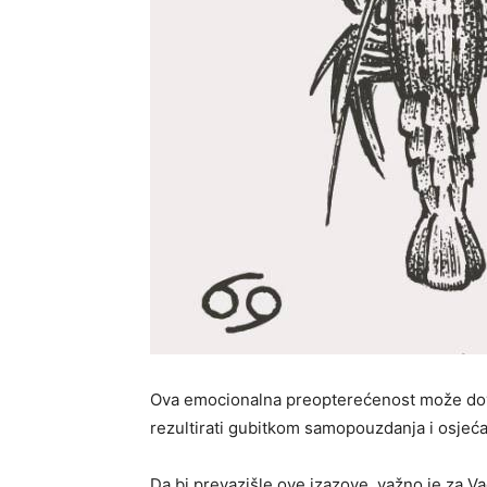
Ova emocionalna preopterećenost može doves
rezultirati gubitkom samopouzdanja i osjeć
Da bi prevazišle ove izazove, važno je za 