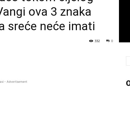
Vangi ova 3 znaka
 sreće neće imati
332
0
O
asi - Advertisement