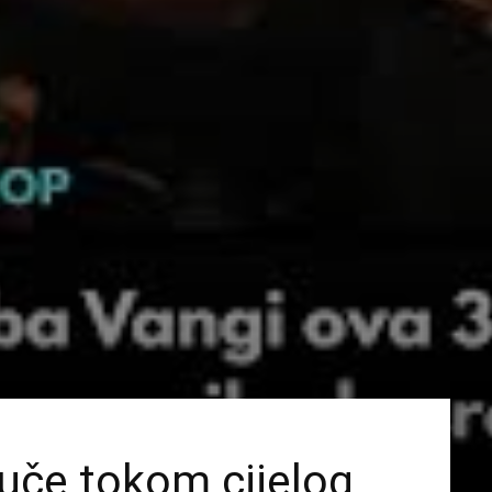
uče tokom cijelog