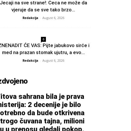
Jecaji na sve strane!: Ceca ne može da
vjeruje da se sve tako brzo...
Redakcija
-
August 6, 2026
0
ZNENADIT ĆE VAS: Pijte jabukovo sirće i
med na prazan stomak ujutru, a evo...
Redakcija
-
August 6, 2026
zdvojeno
itova sahrana bila je prava
isterija: 2 decenije je bilo
otrebno da bude otkrivena
trogo čuvana tajna, milioni
u u prenosu gledali pokop,