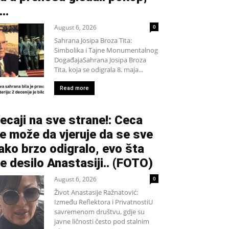
...
August 6, 2026
0
Sahrana Josipa Broza Tita:
Simbolika i Tajne Monumentalnog
DogađajaSahrana Josipa Broza
Tita, koja se odigrala 8. maja...
Read more
ecaji na sve strane!: Ceca
e može da vjeruje da se sve
ako brzo odigralo, evo šta
e desilo Anastasiji.. (FOTO)
August 6, 2026
0
Život Anastasije Ražnatović:
Između Reflektora i PrivatnostiU
savremenom društvu, gdje su
javne ličnosti često pod stalnim