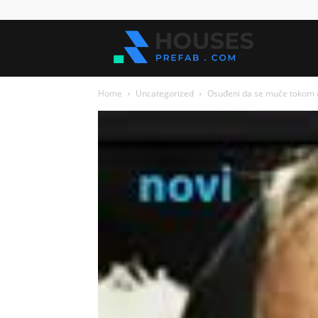
Kuće
Home
Uncategorized
Osuđeni da se muče tokom ci
za
sve