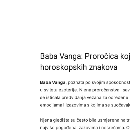
Baba Vanga: Proročica koja
horoskopskih znakova
Baba Vanga
, poznata po svojim sposobnosti
u svijetu ezoterije. Njena proročanstva i sa
se isticala predviđanja vezana za određene
emocijama i izazovima s kojima se suočavaju, 
Njena gledišta su često bila usmjerena na t
najviše pogođena izazovima i nesrećama. Ov