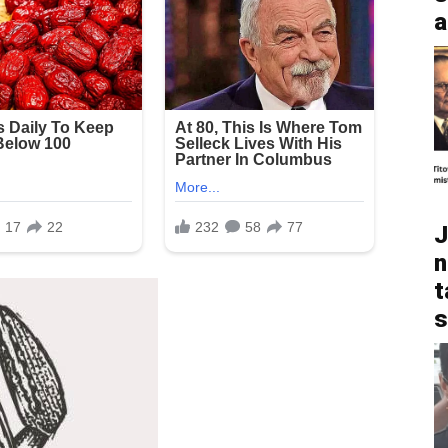
a
J
n
t
s