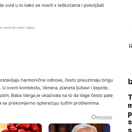
e uvid u to kako se nositi s teškoćama i poboljšati
se nastavlja nakon oglasa
I
ostavljaju harmonične odnose, često preuzimaju brigu
I
 U ovom kontekstu, Venera, planeta ljubavi i ljepote,
utim, Baba Vanga je ukazivala na to da Vage često pate
T
da se prekomjerno opterećuju tuđim problemima.
m
p
s
s