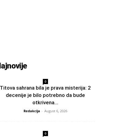
ajnovije
0
Titova sahrana bila je prava misterija: 2
decenije je bilo potrebno da bude
otkrivena...
Redakcija
-
August 6, 2026
0