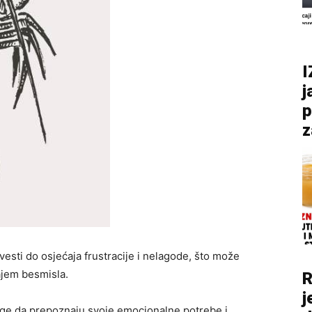
I
j
p
z
ti do osjećaja frustracije i nelagode, što može
ajem besmisla.
R
j
Vage da prepoznaju svoje emocionalne potrebe i