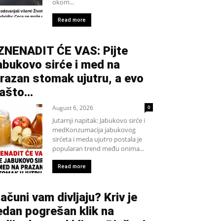
okom...
Read more
ZNENADIT ĆE VAS: Pijte
abukovo sirće i med na
razan stomak ujutru, a evo
ašto…
August 6, 2026
0
Jutarnji napitak: Jabukovo sirće i
medKonzumacija jabukovog
sirćeta i meda ujutro postala je
popularan trend među onima...
Read more
ačuni vam divljaju? Kriv je
edan pogrešan klik na