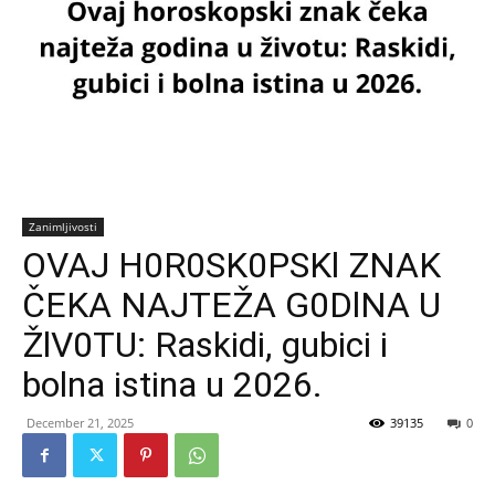
Zanimljivosti
OVAJ H0R0SK0PSKl ZNAK
ČEKA NAJTEŽA G0DlNA U
ŽlV0TU: Raskidi, gubici i
bolna istina u 2026.
December 21, 2025
39135
0