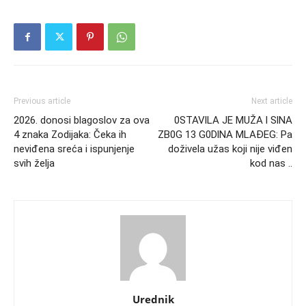
Previous article
Next article
2026. donosi blagoslov za ova
0STAVlLA JE MUŽA l SlNA
4 znaka Zodijaka: Čeka ih
ZB0G 13 G0DlNA MLAĐEG: Pa
neviđena sreća i ispunjenje
doživela užas koji nije viđen
svih želja
kod nas ..
Urednik