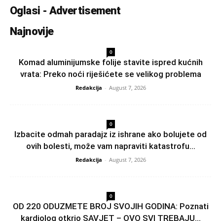
Oglasi - Advertisement
Najnovije
0
Komad aluminijumske folije stavite ispred kućnih
vrata: Preko noći riješićete se velikog problema
Redakcija
-
August 7, 2026
0
Izbacite odmah paradajz iz ishrane ako bolujete od
ovih bolesti, može vam napraviti katastrofu...
Redakcija
-
August 7, 2026
0
OD 220 ODUZMETE BROJ SVOJIH GODINA: Poznati
kardiolog otkrio SAVJET – OVO SVI TREBAJU...