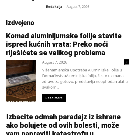
Redakcija
-
August 7, 2026
Izdvojeno
Komad aluminijumske folije stavite
ispred kućnih vrata: Preko noći
riješićete se velikog problema
August 7, 2026
0
Višenamjenska Upotreba Aluminijske Folije u
DomaćinstvuAluminijska folija, često uzimana
zdravo za gotovo, predstavlja neophodan alat u
svakom...
Read more
Izbacite odmah paradajz iz ishrane
ako bolujete od ovih bolesti, može
vam napraviti katastrofu u