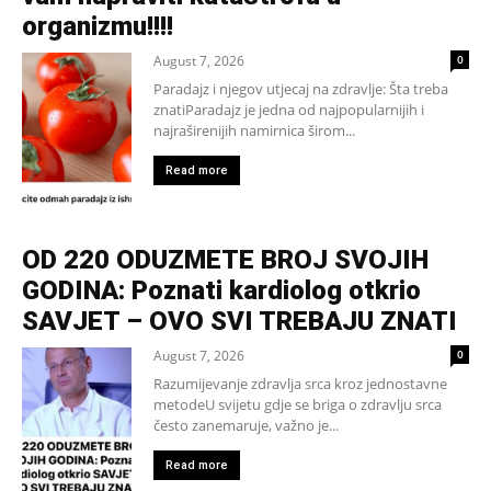
organizmu!!!!
August 7, 2026
0
Paradajz i njegov utjecaj na zdravlje: Šta treba
znatiParadajz je jedna od najpopularnijih i
najraširenijih namirnica širom...
Read more
OD 220 ODUZMETE BROJ SVOJIH
GODINA: Poznati kardiolog otkrio
SAVJET – OVO SVI TREBAJU ZNATI
August 7, 2026
0
Razumijevanje zdravlja srca kroz jednostavne
metodeU svijetu gdje se briga o zdravlju srca
često zanemaruje, važno je...
Read more