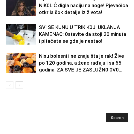
NlK0LlĆ digla naciju na noge! Pjevačica
otkrila šok detalje iz života!
SVl SE KUNU U TRlK K0Jl UKLANJA
KAMENAC: 0stavite da stoji 20 minuta
i pitaćete se gde je nestao!
Nisu bolesni i ne znaju šta je rak! Žive
po 120 godina, a žene rađaju i sa 65
godina! ZA SVE JE ZASLUŽN0 0V0...