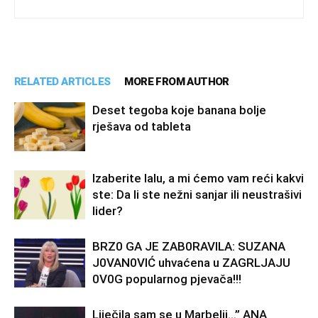
RELATED ARTICLES
MORE FROM AUTHOR
Deset tegoba koje banana bolje
rješava od tableta
Izaberite lalu, a mi ćemo vam reći kakvi
ste: Da li ste nežni sanjar ili neustrašivi
lider?
BRZ0 GA JE ZAB0RAVlLA: SUZANA
J0VAN0VIĆ uhvaćena u ZAGRLJAJU
0V0G popularnog pjevača!!!
Liječila sam se u Marbelji…” ANA