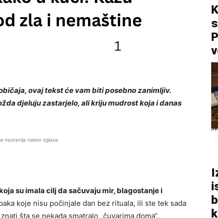
K
s
P
v
 običaja, ovaj tekst će vam biti posebno zanimljiv.
da djeluju zastarjelo, ali kriju mudrost koja i danas
se nastavlja nakon oglasa
I
i
oja su imala cilj da sačuvaju mir, blagostanje i
b
baka koje nisu počinjale dan bez rituala, ili ste tek sada
k
di znati šta se nekada smatralo „čuvarima doma“.