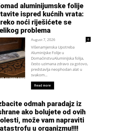
omad aluminijumske folije
tavite ispred kućnih vrata:
reko noći riješićete se
elikog problema
August 7, 2026
0
Višenamjenska Upotreba
Aluminijske Folije u
DomaćinstvuAluminijska folija,
često uzimana zdravo za gotovo,
predstavlja neophodan alat u
svakom...
Read more
zbacite odmah paradajz iz
shrane ako bolujete od ovih
olesti, može vam napraviti
atastrofu u organizmu!!!!