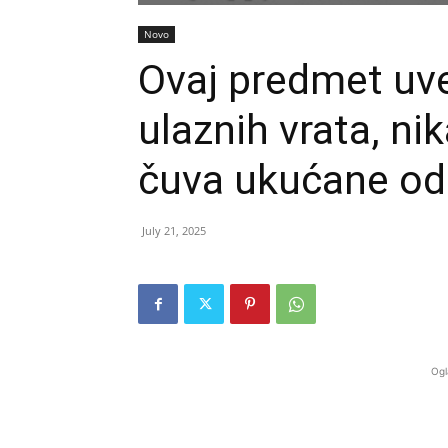
Novo
Ovaj predmet uve
ulaznih vrata, ni
čuva ukućane od 
July 21, 2025
Ogl