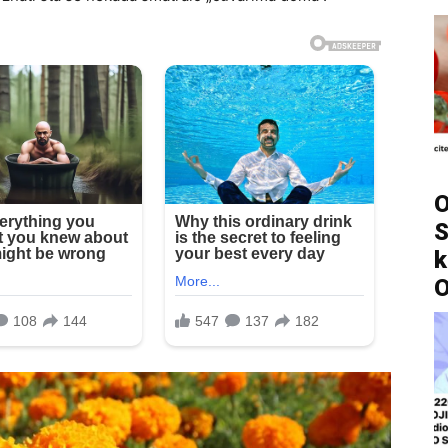
O
S
k
O