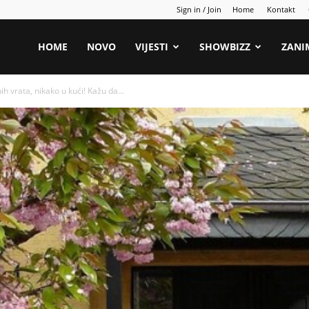
Sign in / Join
Home
Kontakt
HOME
NOVO
VIJESTI
SHOWBIZZ
ZANI
h vrata, nikako u kući! Kažu da...