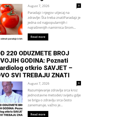
August 7, 2026
0
Paradajz i njegov utjecaj na
zdravlje: Šta treba znatiParadajz je
jedna od najpopularnijih i
najraširenijih namirnica širom...
Read more
D 220 ODUZMETE BROJ
VOJIH GODINA: Poznati
ardiolog otkrio SAVJET –
VO SVI TREBAJU ZNATI
August 7, 2026
0
Razumijevanje zdravlja srca kroz
jednostavne metodeU svijetu gdje
se briga o zdravlju srca često
zanemaruje, važno je...
Read more