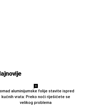
ajnovije
0
omad aluminijumske folije stavite ispred
kućnih vrata: Preko noći riješićete se
velikog problema