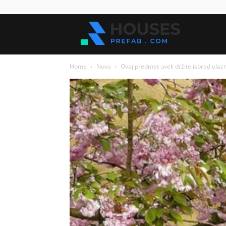
Kuće
Home
Novo
Ovaj predmet uvek držite ispred ulazni
za
sve