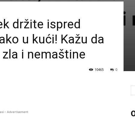
k držite ispred
kako u kući! Kažu da
zla i nemaštine
10465
0
O
asi - Advertisement