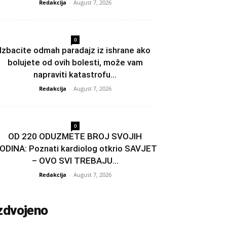
Redakcija
-
August 7, 2026
0
Izbacite odmah paradajz iz ishrane ako
bolujete od ovih bolesti, može vam
napraviti katastrofu...
Redakcija
-
August 7, 2026
0
OD 220 ODUZMETE BROJ SVOJIH
ODINA: Poznati kardiolog otkrio SAVJET
– OVO SVI TREBAJU...
Redakcija
-
August 7, 2026
zdvojeno