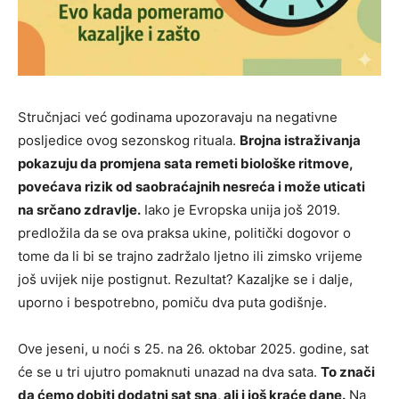
Stručnjaci već godinama upozoravaju na negativne
posljedice ovog sezonskog rituala.
Brojna istraživanja
pokazuju da promjena sata remeti biološke ritmove,
povećava rizik od saobraćajnih nesreća i može uticati
na srčano zdravlje.
Iako je Evropska unija još 2019.
predložila da se ova praksa ukine, politički dogovor o
tome da li bi se trajno zadržalo ljetno ili zimsko vrijeme
još uvijek nije postignut. Rezultat? Kazaljke se i dalje,
uporno i bespotrebno, pomiču dva puta godišnje.
Ove jeseni, u noći s 25. na 26. oktobar 2025. godine, sat
će se u tri ujutro pomaknuti unazad na dva sata.
To znači
da ćemo dobiti dodatni sat sna, ali i još kraće dane.
Na