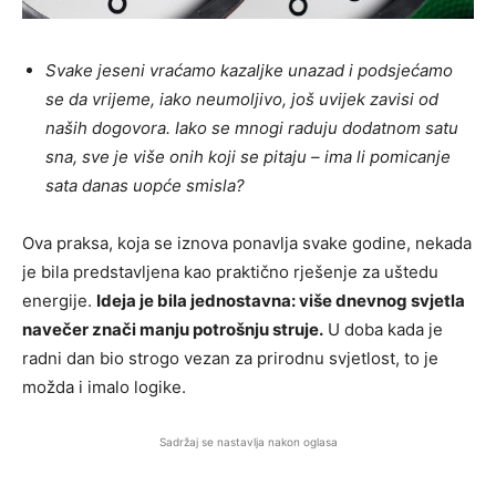
Svake jeseni vraćamo kazaljke unazad i podsjećamo
se da vrijeme, iako neumoljivo, još uvijek zavisi od
naših dogovora. Iako se mnogi raduju dodatnom satu
sna, sve je više onih koji se pitaju – ima li pomicanje
sata danas uopće smisla?
Ova praksa, koja se iznova ponavlja svake godine, nekada
je bila predstavljena kao praktično rješenje za uštedu
energije.
Ideja je bila jednostavna: više dnevnog svjetla
navečer znači manju potrošnju struje.
U doba kada je
radni dan bio strogo vezan za prirodnu svjetlost, to je
možda i imalo logike.
Sadržaj se nastavlja nakon oglasa