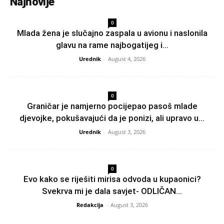
Najnovije
0
Mlada žena je slučajno zaspala u avionu i naslonila
glavu na rame najbogatijeg i...
Urednik
-
August 4, 2026
0
Graničar je namjerno pocijepao pasoš mlade
djevojke, pokušavajući da je ponizi, ali upravo u...
Urednik
-
August 3, 2026
0
Evo kako se riješiti mirisa odvoda u kupaonici?
Svekrva mi je dala savjet- ODLIČAN...
Redakcija
-
August 3, 2026