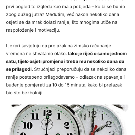
prvi pogled to izgleda kao mala pobjeda – ko bi se bunio
zbog dužeg jutra? Međutim, već nakon nekoliko dana
osjeti se da mrak dolazi ranije, što mnogima utiče na
raspoloženje i motivaciju.
Ljekari savjetuju da prelazak na zimsko računanje
vremena ne shvatamo olako.
Iako je riječ o samo jednom
satu, tijelo osjeti promjenu i treba mu nekoliko dana da
se prilagodi.
Stručnjaci preporučuju da se nekoliko dana
ranije postepeno prilagođavamo – odlazak na spavanje i
buđenje pomjerati za 10 do 15 minuta, kako bi prelazak
bio što bezbolniji.