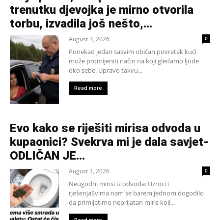
trenutku djevojka je mirno otvorila
torbu, izvadila još nešto,...
August 3, 2026
0
Ponekad jedan sasvim običan povratak kući
može promijeniti način na koji gledamo ljude
oko sebe. Upravo takvu...
Read more
Evo kako se riješiti mirisa odvoda u
kupaonici? Svekrva mi je dala savjet-
ODLIČAN JE…
August 3, 2026
0
Neugodni mirisi iz odvoda: Uzroci i
rješenjaSvima nam se barem jednom dogodilo
da primijetimo neprijatan miris koji...