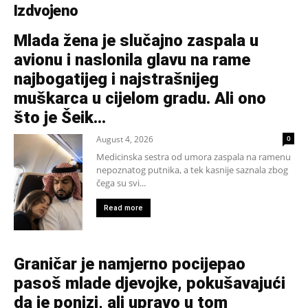
Izdvojeno
Mlada žena je slučajno zaspala u
avionu i naslonila glavu na rame
najbogatijeg i najstrašnijeg
muškarca u cijelom gradu. Ali ono
što je Šeik...
August 4, 2026
0
Medicinska sestra od umora zaspala na ramenu
nepoznatog putnika, a tek kasnije saznala zbog
čega su svi...
Read more
Graničar je namjerno pocijepao
pasoš mlade djevojke, pokušavajući
da je ponizi, ali upravo u tom