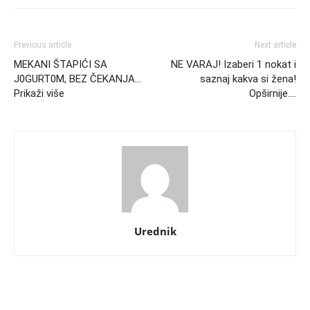
Previous article
Next article
MEKANI ŠTAPIĆI SA
NE VARAJ! Izaberi 1 nokat i
J0GURT0M, BEZ ČEKANJA…
saznaj kakva si žena!
Prikaži više
Opširnije….
Urednik