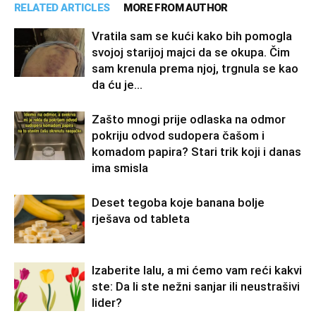
RELATED ARTICLES
MORE FROM AUTHOR
Vratila sam se kući kako bih pomogla
svojoj starijoj majci da se okupa. Čim
sam krenula prema njoj, trgnula se kao
da ću je...
Zašto mnogi prije odlaska na odmor
pokriju odvod sudopera čašom i
komadom papira? Stari trik koji i danas
ima smisla
Deset tegoba koje banana bolje
rješava od tableta
Izaberite lalu, a mi ćemo vam reći kakvi
ste: Da li ste nežni sanjar ili neustrašivi
lider?