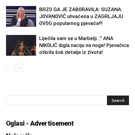
BRZ0 GA JE ZAB0RAVlLA: SUZANA
J0VAN0VIĆ uhvaćena u ZAGRLJAJU
0V0G popularnog pjevača!!!
Liječila sam se u Marbelji…” ANA
NlK0LlĆ digla naciju na noge! Pjevačica
otkrila šok detalje iz života!
Oglasi - Advertisement