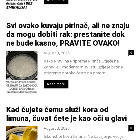
Read more
Svi ovako kuvaju pirinač, ali ne znaju
da mogu dobiti rak: prestanite dok
ne bude kasno, PRAVITE OVAKO!
August 3, 2026
0
Kako Pravilna Priprema Pirinča Utječe na
ZdravljeU modernom svijetu, gdje je brzina
pripreme obroka često na prvom...
Read more
Kad čujete čemu služi kora od
limuna, čuvat ćete je kao oči u glavi
August 3, 2026
0
Iskoristite koru limuna: Ne bacajte je, već je