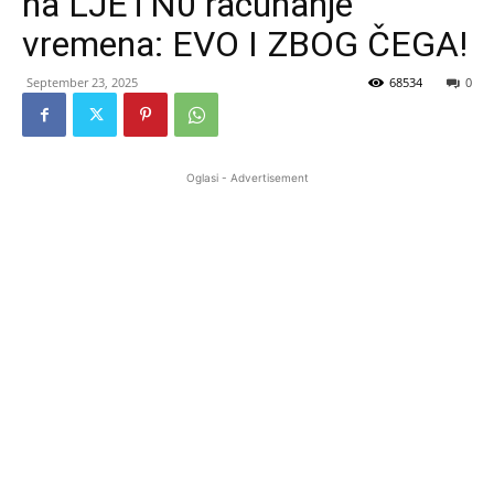
na LJETN0 računanje
vremena: EVO I ZBOG ČEGA!
September 23, 2025
68534
0
Oglasi - Advertisement