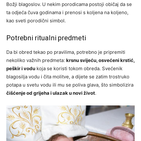
Božji blagoslov. U nekim porodicama postoji običaj da se
ta odjeća čuva godinama i prenosi s koljena na koljeno,
kao sveti porodični simbol.
Potrebni ritualni predmeti
Da bi obred tekao po pravilima, potrebno je pripremiti
nekoliko važnih predmeta:
krsnu svijeću, osvećeni krstić,
peškir i vodu
koja se koristi tokom obreda. Svećenik
blagosilja vodu i čita molitve, a dijete se zatim trostruko
potapa u svetu vodu ili mu se poliva glava, što simbolizira
čišćenje od grijeha i ulazak u novi život
.