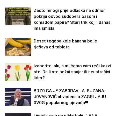
Zašto mnogi prije odlaska na odmor
pokriju odvod sudopera čašom i
komadom papira? Stari trik koji i danas
ima smisla
Deset tegoba koje banana bolje
rješava od tableta
Izaberite lalu, a mi ćemo vam reći kakvi
ste: Da li ste nežni sanjar ili neustrašivi
lider?
BRZ0 GA JE ZAB0RAVlLA: SUZANA
J0VAN0VIĆ uhvaćena u ZAGRLJAJU
0V0G popularnog pjevača!!!
Liječila sam se u Marbelji…” ANA