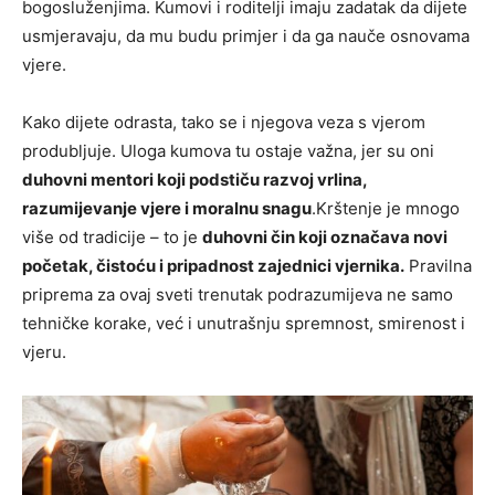
bogosluženjima. Kumovi i roditelji imaju zadatak da dijete
usmjeravaju, da mu budu primjer i da ga nauče osnovama
vjere.
Kako dijete odrasta, tako se i njegova veza s vjerom
produbljuje. Uloga kumova tu ostaje važna, jer su oni
duhovni mentori koji podstiču razvoj vrlina,
razumijevanje vjere i moralnu snagu
.Krštenje je mnogo
više od tradicije – to je
duhovni čin koji označava novi
početak, čistoću i pripadnost zajednici vjernika.
Pravilna
priprema za ovaj sveti trenutak podrazumijeva ne samo
tehničke korake, već i unutrašnju spremnost, smirenost i
vjeru.