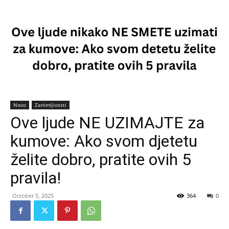
Novo
Zanimljivosti
Ove ljude NE UZIMAJTE za
kumove: Ako svom djetetu
želite dobro, pratite ovih 5
pravila!
October 5, 2025
364
0