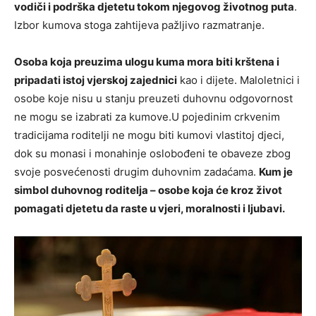
vodiči i podrška djetetu tokom njegovog životnog puta
.
Izbor kumova stoga zahtijeva pažljivo razmatranje.
Osoba koja preuzima ulogu kuma mora biti krštena i
pripadati istoj vjerskoj zajednici
kao i dijete. Maloletnici i
osobe koje nisu u stanju preuzeti duhovnu odgovornost
ne mogu se izabrati za kumove.U pojedinim crkvenim
tradicijama roditelji ne mogu biti kumovi vlastitoj djeci,
dok su monasi i monahinje oslobođeni te obaveze zbog
svoje posvećenosti drugim duhovnim zadaćama.
Kum je
simbol duhovnog roditelja – osobe koja će kroz život
pomagati djetetu da raste u vjeri, moralnosti i ljubavi.