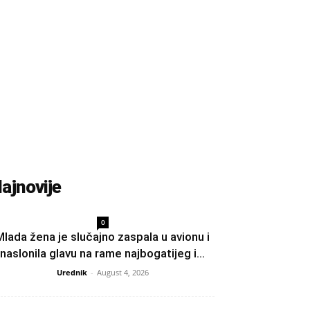
ajnovije
0
Mlada žena je slučajno zaspala u avionu i
naslonila glavu na rame najbogatijeg i...
Urednik
-
August 4, 2026