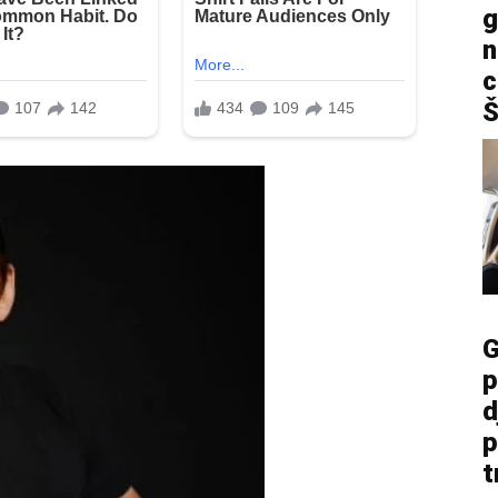
g
n
c
Š
G
p
d
p
t