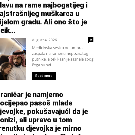
lavu na rame najbogatijeg i
ajstrašnijeg muškarca u
ijelom gradu. Ali ono što je
eik...
August 4, 2026
0
Medicinska sestra od umora
zaspala na ramenu nepoznatog
putnika, a tek kasnije saznala zbog
čega su svi...
Read more
raničar je namjerno
ocijepao pasoš mlade
jevojke, pokušavajući da je
onizi, ali upravo u tom
renutku djevojka je mirno