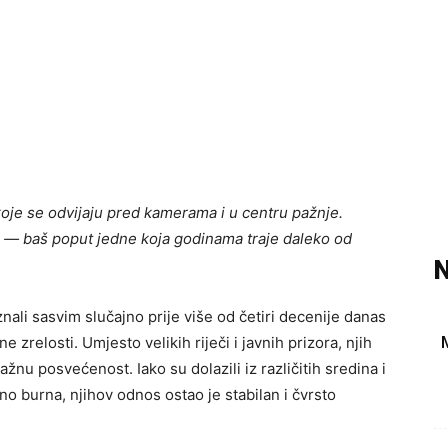
oje se odvijaju pred kamerama i u centru pažnje.
je — baš poput jedne koja godinama traje daleko od
N
znali sasvim slučajno prije više od četiri decenije danas
 zrelosti. Umjesto velikih riječi i javnih prizora, njih
ažnu posvećenost. Iako su dolazili iz različitih sredina i
no burna, njihov odnos ostao je stabilan i čvrsto