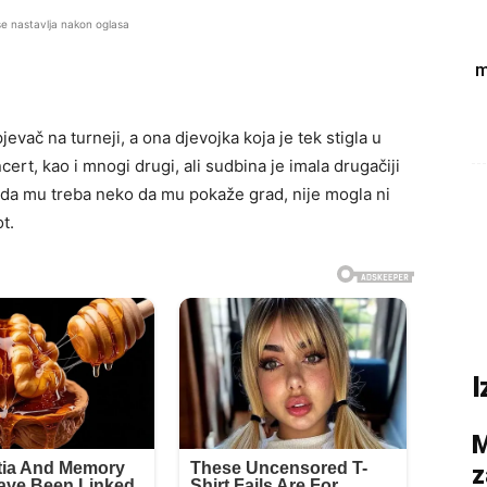
se nastavlja nakon oglasa
m
evač na turneji, a ona djevojka koja je tek stigla u
ert, kao i mnogi drugi, ali sudbina je imala drugačiji
o da mu treba neko da mu pokaže grad, nije mogla ni
ot.
I
M
z