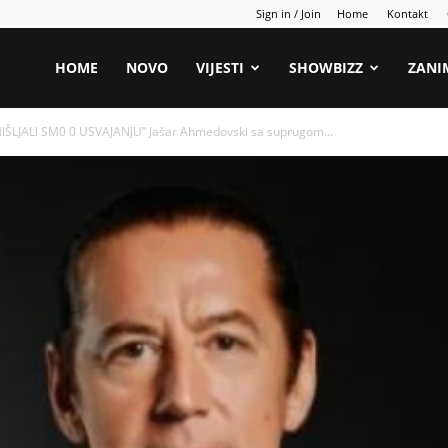
Sign in / Join
Home
Kontakt
HOME
NOVO
VIJESTI
SHOWBIZZ
ZANI
ŠLJALl SM0 0 USVAJANJU” Jašar Ahmedovski sa suprugom...