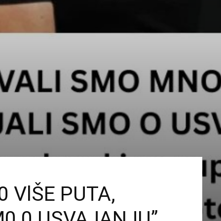
 VlŠE PUTA,
M0 0 USVAJANJU”