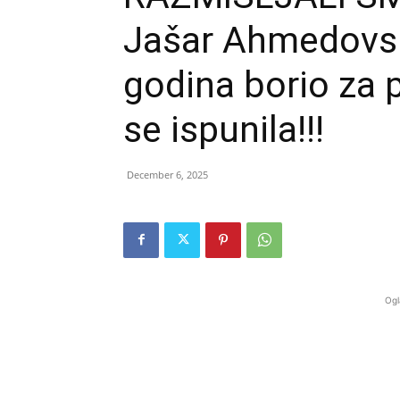
Jašar Ahmedovsk
godina borio za 
se ispunila!!!
December 6, 2025
Ogl