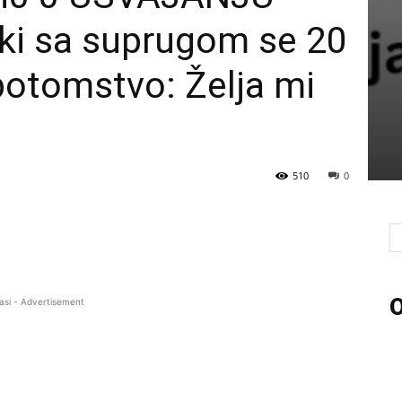
i sa suprugom se 20
potomstvo: Želja mi
510
0
O
asi - Advertisement