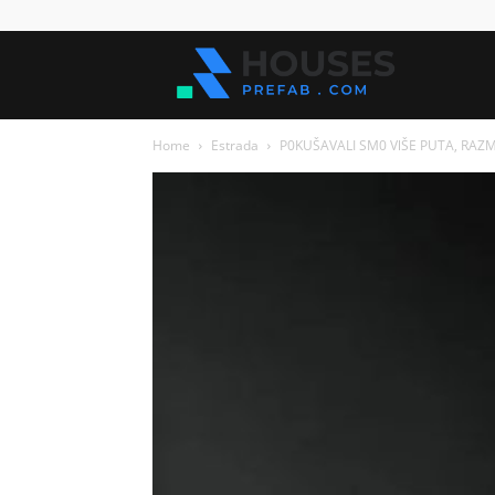
Kuće
Home
Estrada
P0KUŠAVALI SM0 VlŠE PUTA, RAZMl
za
sve