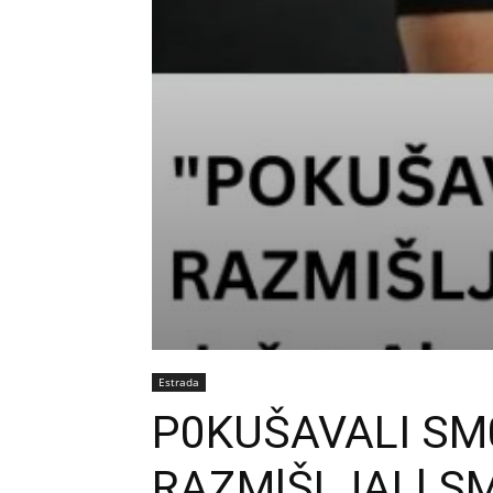
Estrada
P0KUŠAVALI SM0
RAZMlŠLJALl S