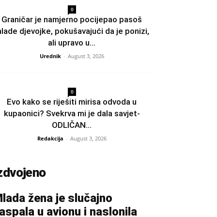
0
Graničar je namjerno pocijepao pasoš
lade djevojke, pokušavajući da je ponizi,
ali upravo u...
Urednik
-
August 3, 2026
0
Evo kako se riješiti mirisa odvoda u
kupaonici? Svekrva mi je dala savjet-
ODLIČAN...
Redakcija
-
August 3, 2026
zdvojeno
lada žena je slučajno
aspala u avionu i naslonila