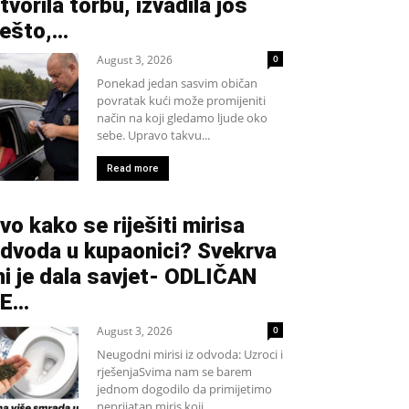
tvorila torbu, izvadila još
ešto,...
August 3, 2026
0
Ponekad jedan sasvim običan
povratak kući može promijeniti
način na koji gledamo ljude oko
sebe. Upravo takvu...
Read more
vo kako se riješiti mirisa
dvoda u kupaonici? Svekrva
i je dala savjet- ODLIČAN
JE…
August 3, 2026
0
Neugodni mirisi iz odvoda: Uzroci i
rješenjaSvima nam se barem
jednom dogodilo da primijetimo
neprijatan miris koji...