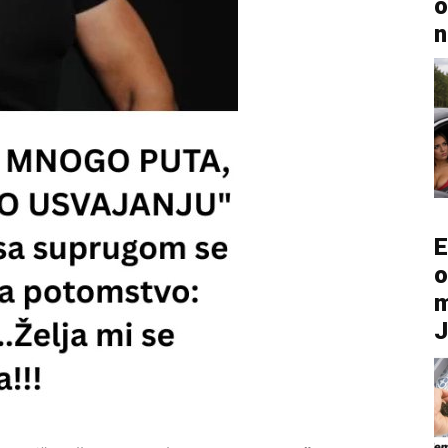
o
n
E
o
m