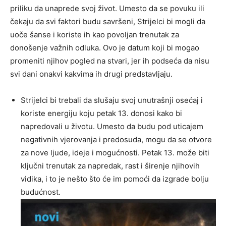
priliku da unaprede svoj život. Umesto da se povuku ili
čekaju da svi faktori budu savršeni, Strijelci bi mogli da
uoče šanse i koriste ih kao povoljan trenutak za
donošenje važnih odluka. Ovo je datum koji bi mogao
promeniti njihov pogled na stvari, jer ih podseća da nisu
svi dani onakvi kakvima ih drugi predstavljaju.
Strijelci bi trebali da slušaju svoj unutrašnji osećaj i
koriste energiju koju petak 13. donosi kako bi
napredovali u životu. Umesto da budu pod uticajem
negativnih vjerovanja i predosuda, mogu da se otvore
za nove ljude, ideje i mogućnosti. Petak 13. može biti
ključni trenutak za napredak, rast i širenje njihovih
vidika, i to je nešto što će im pomoći da izgrade bolju
budućnost.