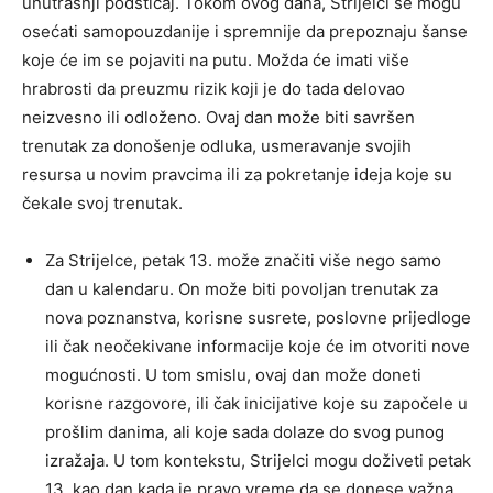
unutrašnji podsticaj. Tokom ovog dana, Strijelci se mogu
osećati samopouzdanije i spremnije da prepoznaju šanse
koje će im se pojaviti na putu. Možda će imati više
hrabrosti da preuzmu rizik koji je do tada delovao
neizvesno ili odloženo. Ovaj dan može biti savršen
trenutak za donošenje odluka, usmeravanje svojih
resursa u novim pravcima ili za pokretanje ideja koje su
čekale svoj trenutak.
Za Strijelce, petak 13. može značiti više nego samo
dan u kalendaru. On može biti povoljan trenutak za
nova poznanstva, korisne susrete, poslovne prijedloge
ili čak neočekivane informacije koje će im otvoriti nove
mogućnosti. U tom smislu, ovaj dan može doneti
korisne razgovore, ili čak inicijative koje su započele u
prošlim danima, ali koje sada dolaze do svog punog
izražaja. U tom kontekstu, Strijelci mogu doživeti petak
13. kao dan kada je pravo vreme da se donese važna