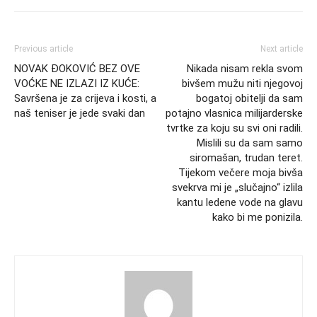
Previous article
Next article
NOVAK ĐOKOVIĆ BEZ OVE
Nikada nisam rekla svom
VOĆKE NE IZLAZI IZ KUĆE:
bivšem mužu niti njegovoj
Savršena je za crijeva i kosti, a
bogatoj obitelji da sam
naš teniser je jede svaki dan
potajno vlasnica milijarderske
tvrtke za koju su svi oni radili.
Mislili su da sam samo
siromašan, trudan teret.
Tijekom večere moja bivša
svekrva mi je „slučajno“ izlila
kantu ledene vode na glavu
kako bi me ponizila.