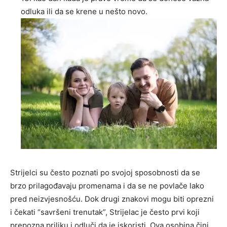
odluka ili da se krene u nešto novo.
Strijelci su često poznati po svojoj sposobnosti da se
brzo prilagođavaju promenama i da se ne povlače lako
pred neizvjesnošću. Dok drugi znakovi mogu biti oprezni
i čekati “savršeni trenutak”, Strijelac je često prvi koji
prepozna priliku i odluči da je iskoristi. Ova osobina čini