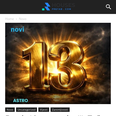
Home
Novo
Novo
Uncategorized
Vijesti
Zanimljivosti