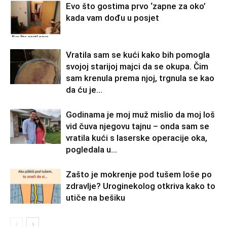
Evo što gostima prvo ‘zapne za oko’
kada vam dođu u posjet
Vratila sam se kući kako bih pomogla
svojoj starijoj majci da se okupa. Čim
sam krenula prema njoj, trgnula se kao
da ću je...
Godinama je moj muž mislio da moj loš
vid čuva njegovu tajnu – onda sam se
vratila kući s laserske operacije oka,
pogledala u...
Zašto je mokrenje pod tušem loše po
zdravlje? Uroginekolog otkriva kako to
utiče na bešiku